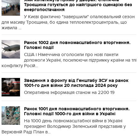
Троєщина готується до найгіршого сценарію без
енергопостачання
У Києві фактично "завершили" опалювальний сезон
для масиву Троєщина, бо єдина теплоелектроцентраль, що
живила ...
Ранок 1002 дня повномасштабного вторгнення.
Головні події
США і Німеччина оголосили про нові пакети
допомоги Україні, посилюючи підтримку країни на тлі
конфлікту Росій...
Зведення з фронту від Генштабу ЗСУ на ранок
1001-го дня війни 20 листопада 2024 року
Оперативна інформація станом на 2200 19
Ранок 1001 дня повномасштабного вторгнення.
Головні події 1000-го дня війни в Україні
На 1000 день повномасштабної війни в Україні
президент Володимир Зеленський представив у
Верховній Раді План в...