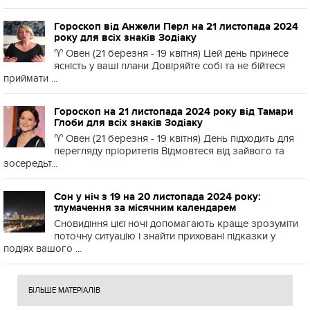
Гороскоп від Анжели Перл на 21 листопада 2024
року для всіх знаків Зодіаку
♈️ Овен (21 березня - 19 квітня) Цей день принесе
ясність у ваші плани Довіряйте собі та не бійтеся
приймати ...
Гороскоп на 21 листопада 2024 року від Тамари
Глоби для всіх знаків Зодіаку
♈️ Овен (21 березня - 19 квітня) День підходить для
перегляду пріоритетів Відмовтеся від зайвого та
зосередьт...
Сон у ніч з 19 на 20 листопада 2024 року:
тлумачення за місячним календарем
Сновидіння цієї ночі допомагають краще зрозуміти
поточну ситуацію і знайти приховані підказки у
подіях вашого ...
БІЛЬШЕ МАТЕРІАЛІВ