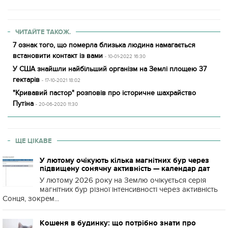
ЧИТАЙТЕ ТАКОЖ.
7 ознак того, що померла близька людина намагається
встановити контакт із вами
- 10-01-2022 16:30
У США знайшли найбільший організм на Землі площею 37
гектарів
- 17-10-2021 18:02
"Кривавий пастор" розповів про історичне шахрайство
Путіна
- 20-06-2020 11:30
ЩЕ ЦІКАВЕ
У лютому очікують кілька магнітних бур через
підвищену сонячну активність — календар дат
У лютому 2026 року на Землю очікується серія
магнітних бур різної інтенсивності через активність
Сонця, зокрем...
Кошеня в будинку: що потрібно знати про