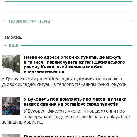
НОВИНИ ПАРТНЕРІВ
загрузка...
ЕЩЕ
Названо адреси опорних пунктів, де можуть
зігрітися і переночувати жителі Деснянського
району Києва, який залишився без
енергопостачання
У Деснянському районі Києва для підтримки мешканців в
умовах складної ситуації з теплопостачанням функціонують...
У Буковель повідомляють про масові випадки
захворювання на ротавірус серед туристів
У Буковелі фіксують численні повідомлення про
захворювання відпочивальників на ротавірус Про
це пишуть користу...
Ями копатимуть прямо у дворах. Столична