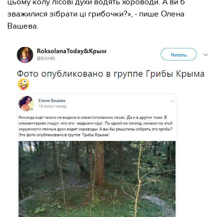
цьому колу лісові духи водять хороводи. А ви б
зважилися зібрати ці грибочки?», - пише Олена
Вашева.