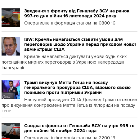
Зведення з фронту від Генштабу ЗСУ на ранок
997-го дня війни 16 листопада 2024 року
Оперативна інформація станом на 0800 16
ISW: Кремль намагається ставити умови для
переговорів щодо України перед приходом нової
адміністрації США
Кремль намагається диктувати умови будь-яких
потенційних мирних переговорів з Україною напередодні
інавгурації...
Трамп висунув Метта Гетца на посаду
генерального прокурора США, відомого своєю
позицією проти підтримки України
Наступний президент США Дональд Трамп оголосив
про висунення конгресмена Метта Гетца із Флориди на посаду
гене...
Сводка с фронта от Генштаба ВСУ на утро 995-го
дня войны 14 ноября 2024 года
Оперативна інформація станом на 2200 13