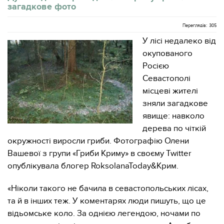
загадкове фото
Переглядів: 305
У лісі недалеко від
окупованого
Росією
Севастополі
місцеві жителі
зняли загадкове
явище: навколо
дерева по чіткій
окружності виросли гриби. Фотографію Олени
Вашевої з групи «Гриби Криму» в своєму Twitter
опублікувала блогер RoksolanaToday&Крим.
«Ніколи такого не бачила в севастопольських лісах,
та й в інших теж. У коментарях люди пишуть, що це
відьомське коло. За однією легендою, ночами по