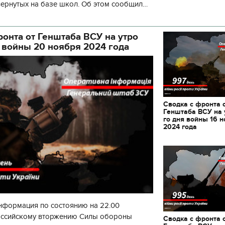
вернутых на базе школ. Об этом сообщил
кой районной в городе Киеве
ой а
ронта от Генштаба ВСУ на утро
я войны 20 ноября 2024 года
Сводка с фронта 
Генштаба ВСУ на 
го дня войны 16 
2024 года
нформация по состоянию на 22.00
 российскому вторжению Силы обороны
Сводка с фронта 