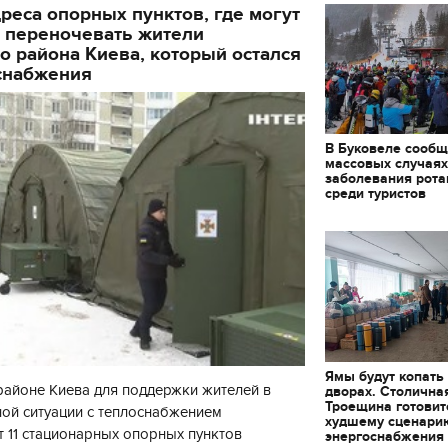
реса опорных пунктов, где могут
и переночевать жители
о района Киева, который остался
снабжения
В Буковеле сообщ
массовых случая
заболевания рот
среди туристов
Ямы будут копать
районе Киева для поддержки жителей в
дворах. Столична
Троещина готовит
ной ситуации с теплоснабжением
худшему сценари
 11 стационарных опорных пунктов
энергоснабжения