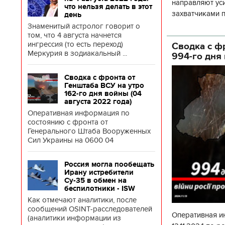
направляют ус
что нельзя делать в этот
захватчиками п
день
потенциала. С 
Знаменитый астролог говорит о
том, что 4 августа начнется
ингрессия (то есть переход)
Сводка с ф
Меркурия в зодиакальный ...
994-го дня
Сводка с фронта от
Генштаба ВСУ на утро
162-го дня войны (04
августа 2022 года)
Оперативная информация по
состоянию с фронта от
Генерального Штаба Вооруженных
Сил Украины на 0600 04
Россия могла пообещать
Ирану истребители
Су-35 в обмен на
беспилотники - ISW
Как отмечают аналитики, после
сообщений OSINT-расследователей
Оперативная и
(аналитики информации из