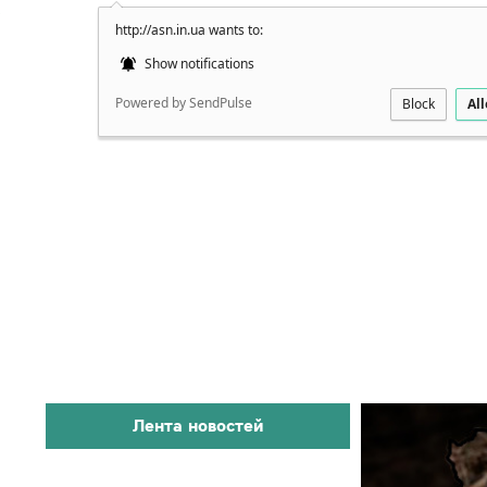
http://asn.in.ua wants to:
Подробно
Show notifications
Powered by SendPulse
Block
Al
Лента новостей