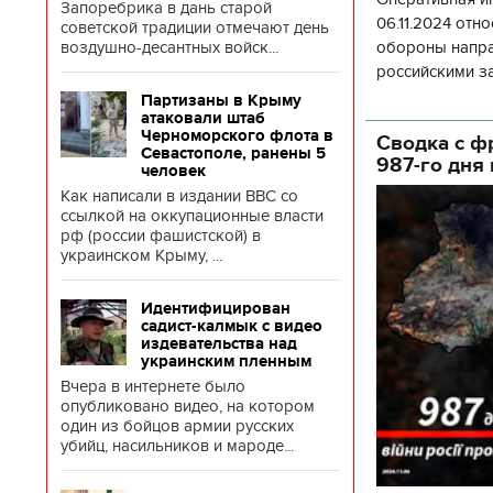
Запоребрика в дань старой
06.11.2024 отн
советской традиции отмечают день
воздушно-десантных войск...
обороны напра
российскими з
истощения их б
Партизаны в Крыму
атаковали штаб
произошло 14
Черноморского флота в
Сводка с ф
Севастополе, ранены 5
987-го дня
человек
Как написали в издании BBC со
ссылкой на оккупационные власти
рф (россии фашистской) в
украинском Крыму, ...
Идентифицирован
садист-калмык с видео
издевательства над
украинским пленным
Вчера в интернете было
опубликовано видео, на котором
один из бойцов армии русских
убийц, насильников и мароде...