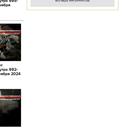
утро 995-
БОЛЬШЕ МАТЕРИАЛОВ
оября
от
утро 992-
оября 2024