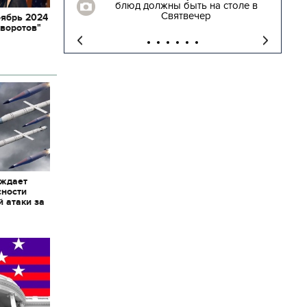
орожевая
блюд должны быть на столе в
Святвечер
оябрь 2024
еворотов"
еждает
сности
 атаки за