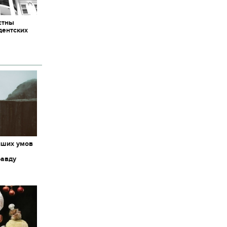
стны
дентских
йших умов
авду