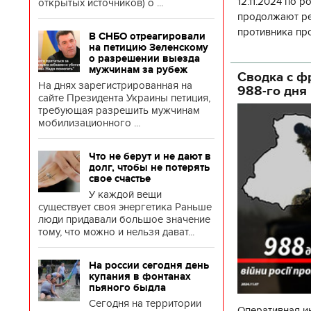
12.11.2024 по 
открытых источников) о ...
продолжают ре
противника про
В СНБО отреагировали
нанося ему эф
на петицию Зеленскому
о разрешении выезда
вс
мужчинам за рубеж
Сводка с ф
На днях зарегистрированная на
988-го дня
сайте Президента Украины петиция,
требующая разрешить мужчинам
мобилизационного ...
Что не берут и не дают в
долг, чтобы не потерять
свое счастье
У каждой вещи
существует своя энергетика Раньше
люди придавали большое значение
тому, что можно и нельзя дават...
На россии сегодня день
купания в фонтанах
пьяного быдла
Сегодня на территории
Оперативная и