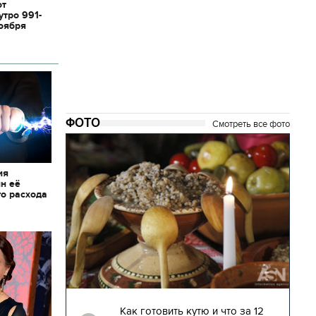
от
утро 991-
ноября
ФОТО
Смотреть все фото
ия
ин её
о расхода
04.01.2018 | 17:16
глядят
Как готовить кутю и что за 12