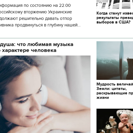
нформация по состоянию на 22.00
российскому вторжению Украинские
Когда станут изве
результаты прези
должают решительно давать отпор
выборов в США?
ивника продвинуться в глубину нашей
анося ему эффективное огневое поражение,
 душа: что любимая музыка
о характере человека
Мудрость велича
Земли: цитаты,
раскрывающие пр
жизни