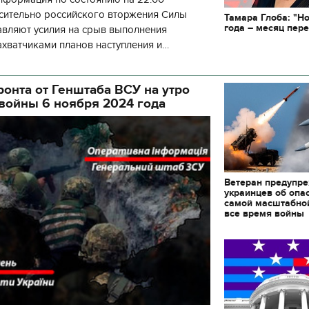
декорации к фильму "Ст
осительно российского вторжения Силы
застава"
Тамара Глоба: "Н
года – месяц пер
вляют усилия на срыв выполнения
ахватчиками планов наступления и
оевого потенциала. С начала суток
ронта от Генштаба ВСУ на утро
 войны 6 ноября 2024 года
Ветеран предупр
украинцев об опа
самой масштабной
все время войны