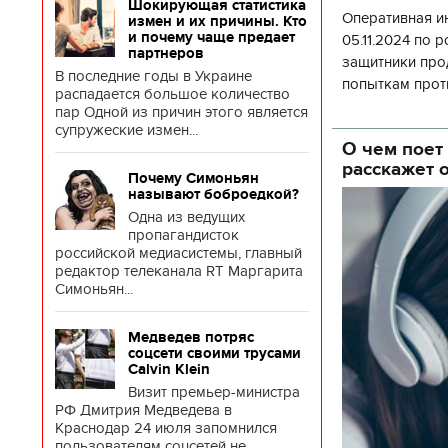
Шокирующая статистика
Оперативная и
измен и их причины. Кто
и почему чаще предает
05.11.2024 по 
партнеров
защитники про
В последние годы в Украине
попыткам прот
распадается большое количество
территории, н
пар Одной из причин этого является
истощая п
супружеские измен...
О чем поет
расскажет 
Почему Симоньян
называют боброедкой?
Одна из ведущих
пропагандисток
российской медиасистемы, главный
редактор телеканала RT Маргарита
Симоньян...
Медведев потряс
соцсети своими трусами
Calvin Klein
Визит премьер-министра
РФ Дмитрия Медведева в
Краснодар 24 июля запомнился
пользователям соцсетей не