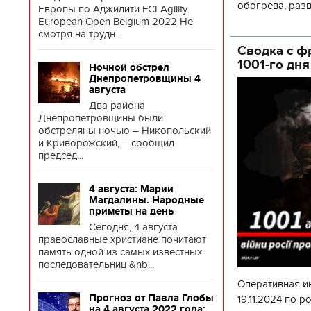
обогрева, раз
Европы по Аджилити FCI Agility
глава Деснянс
European Open Belgium 2022 Не
смотря на трудн...
государственн
Сводка с ф
1001-го дн
Ночной обстрел
Днепропетровщины 4
августа
Два района
Днепропетровщины были
обстреляны ночью – Никопольский
и Криворожский, – сообщил
председ...
4 августа: Марии
Магдалины. Народные
приметы на день
Сегодня, 4 августа
православные христиане почитают
память одной из самых известных
последовательниц &nb...
Оперативная и
Прогноз от Павла Глобы
19.11.2024 по
на 4 августа 2022 года: