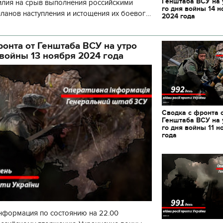
Генштаба ВСУ на 
илия на срыв выполнения российскими
го дня войны 14 н
ланов наступления и истощения их боевого
2024 года
начала суток произошло 130 боевых ст
ронта от Генштаба ВСУ на утро
 войны 13 ноября 2024 года
Сводка с фронта 
Генштаба ВСУ на 
го дня войны 11 н
года
нформация по состоянию на 22.00