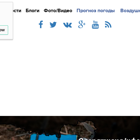
Новости
Блоги
Фото/Видео
Подробно
Прогноз погоды
Новости
Интерв
Воздушн
low