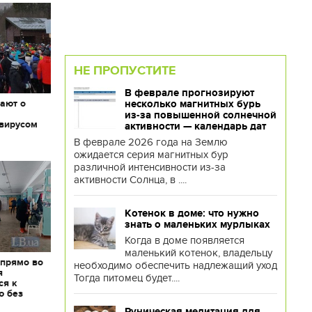
НЕ ПРОПУСТИТЕ
В феврале прогнозируют
ают о
несколько магнитных бурь
х
из-за повышенной солнечной
авирусом
активности — календарь дат
В феврале 2026 года на Землю
ожидается серия магнитных бур
различной интенсивности из-за
активности Солнца, в ....
Котенок в доме: что нужно
знать о маленьких мурлыках
Когда в доме появляется
маленький котенок, владельцу
 прямо во
необходимо обеспечить надлежащий уход
я
Тогда питомец будет....
ся к
ю без
Руническая медитация для