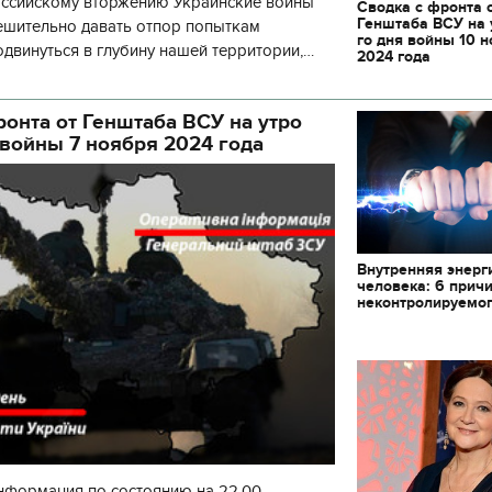
российскому вторжению Украинские воины
Сводка с фронта 
Генштаба ВСУ на 
шительно давать отпор попыткам
го дня войны 10 
двинуться в глубину нашей территории,
2024 года
фективное огневое поражение, истощая по
ронта от Генштаба ВСУ на утро
 войны 7 ноября 2024 года
Внутренняя энерг
человека: 6 прич
неконтролируемог
11.10.2017 | 16:22
Времена Руси: как вы
нформация по состоянию на 22.00