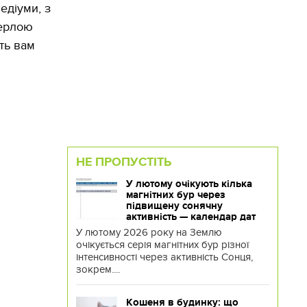
едіуми, з
мерлою
ть вам
НЕ ПРОПУСТІТЬ
У лютому очікують кілька
магнітних бур через
підвищену сонячну
активність — календар дат
У лютому 2026 року на Землю
очікується серія магнітних бур різної
інтенсивності через активність Сонця,
зокрем....
Кошеня в будинку: що