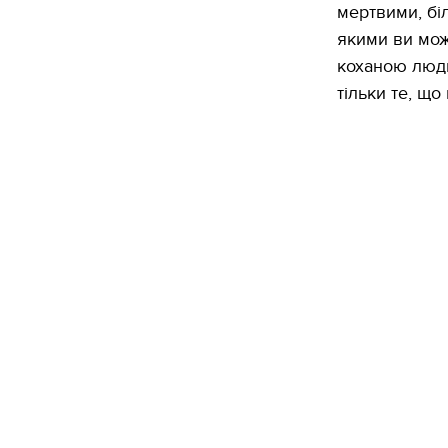
мертвими, бі
якими ви мож
коханою люди
тільки те, що