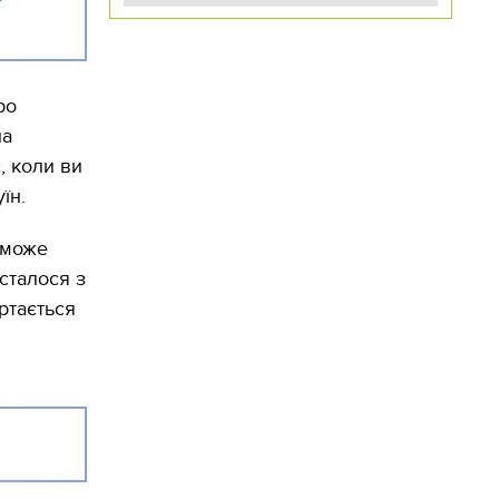
ро
на
, коли ви
їн.
 може
сталося з
ртається