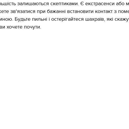
льшість залишаються скептиками. Є екстрасенси або м
ете зв'язатися при бажанні встановити контакт з по
ною. Будьте пильні і остерігайтеся шахраїв, які скажу
 ви хочете почути.