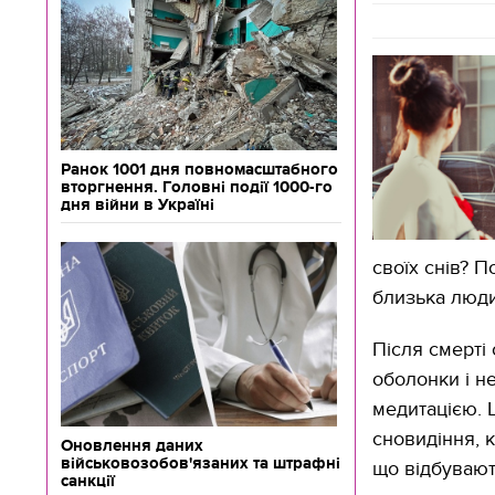
Ранок 1001 дня повномасштабного
вторгнення. Головні події 1000-го
дня війни в Україні
своїх снів? П
близька люди
Після смерті
оболонки і н
медитацією. Ц
сновидіння, 
Оновлення даних
військовозобов'язаних та штрафні
що відбувають
санкції