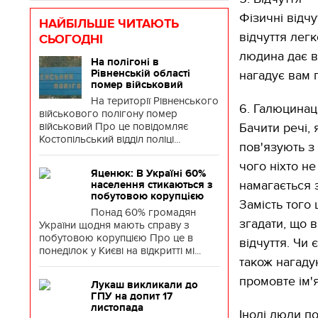
Фізичні відчу
НАЙБІЛЬШЕ ЧИТАЮТЬ
відчуття лег
СЬОГОДНІ
людина дає в
На полігоні в
Рівненській області
нагадує вам 
помер військовий
На території Рівненського
6. Галюцинаці
військового полігону помер
військовий Про це повідомляє
Бачити речі, 
Костопільський відділ поліці...
пов'язують з
чого ніхто н
Яценюк: В Україні 60%
намагається 
населення стикаються з
побутовою корупцією
Замість того 
Понад 60% громадян
згадати, що в
України щодня мають справу з
побутовою корупцією Про це в
відчуття. Чи 
понеділок у Києві на відкритті мі...
також нагаду
промовте ім'я
Лукаш викликали до
ГПУ на допит 17
листопада
Іноді люди п