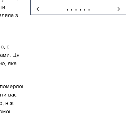
ти
вляла з
о, є
вами. Ця
ю, яка
 померлої
ти вас
ю, ніж
омої