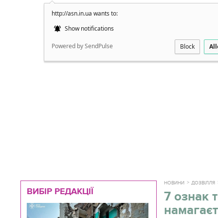
http://asn.in.ua wants to:
Докладно
Show notifications
Powered by SendPulse
Block
Al
НОВИНИ
ДОЗВІЛЛЯ
ВИБІР РЕДАКЦІЇ
7 ознак 
намагаєт