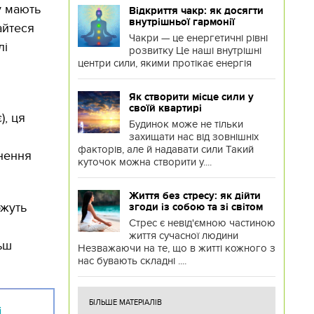
у мають
Відкриття чакр: як досягти
внутрішньої гармонії
айтеся
Чакри — це енергетичні рівні
лі
розвитку Це наші внутрішні
центри сили, якими протікає енергія
Як створити місце сили у
своїй квартирі
), ця
Будинок може не тільки
захищати нас від зовнішніх
факторів, але й надавати сили Такий
снення
куточок можна створити у....
Життя без стресу: як дійти
ожуть
згоди із собою та зі світом
Стрес є невід'ємною частиною
життя сучасної людини
ьш
Незважаючи на те, що в житті кожного з
нас бувають складні ....
БІЛЬШЕ МАТЕРІАЛІВ
і