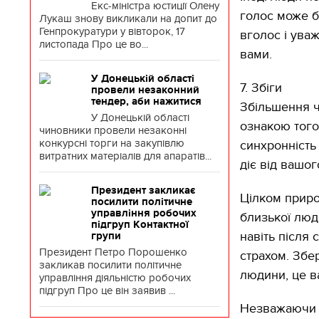
Екс-міністра юстиції Олену
голос може б
Лукаш знову викликали на допит до
Генпрокуратури у вівторок, 17
вголос і ува
листопада Про це во...
вами.
У Донецькій області
7. Збіги
провели незаконний
тендер, аби нажитися
Збільшення чи
У Донецькій області
ознакою того
чиновники провели незаконні
конкурсні торги на закупівлю
синхронність
витратних матеріалів для апаратів...
діє від вашог
Президент закликає
Цілком приро
посилити політичне
управління робочих
близької лю
підгруп Контактної
навіть після
групи
Президент Петро Порошенко
страхом. Збер
закликав посилити політичне
людини, це в
управління діяльністю робочих
підгруп Про це він заявив ...
Незважаючи н