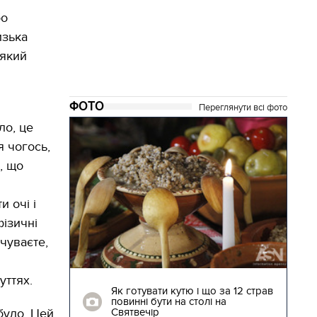
бо
изька
 який
ФОТО
Переглянути всі фото
ло, це
я чогось,
, що
и очі і
фізичні
дчуваєте,
і
04.01.2018 | 17:16
уттях.
ють
Як готувати кутю і що за 12 страв
"Сторожова
повинні бути на столі на
Святвечір
було. Цей