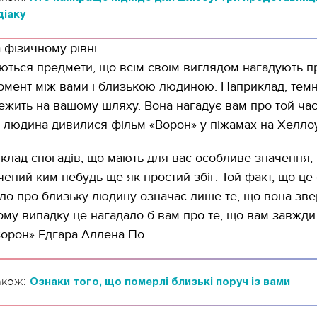
діаку
а фізичному рівні
ються предмети, що всім своїм виглядом нагадують п
омент між вами і близькою людиною. Наприклад, тем
 лежить на вашому шляху. Вона нагадує вам про той час
м людина дивилися фільм «Ворон» у піжамах на Хеллоу
клад спогадів, що мають для вас особливе значення,
чений ким-небудь ще як простий збіг. Той факт, що це 
ало про близьку людину означає лише те, що вона зве
шому випадку це нагадало б вам про те, що вам завжди
орон» Едгара Аллена По.
акож:
Ознаки того, що померлі близькі поруч із вами