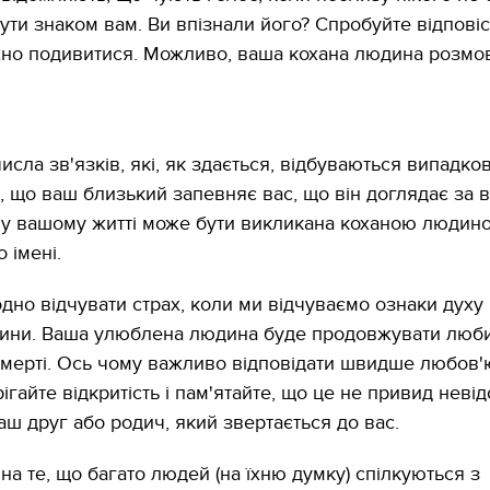
ути знаком вам. Ви впізнали його? Спробуйте відповіс
жно подивитися. Можливо, ваша кохана людина розмо
сла зв'язків, які, як здається, відбуваються випадков
, що ваш близький запевняє вас, що він доглядає за 
 у вашому житті може бути викликана коханою людино
о імені.
дно відчувати страх, коли ми відчуваємо ознаки духу
дини. Ваша улюблена людина буде продовжувати люби
 смерті. Ось чому важливо відповідати швидше любов'
ігайте відкритість і пам'ятайте, що це не привид невід
аш друг або родич, який звертається до вас.
а те, що багато людей (на їхню думку) спілкуються з