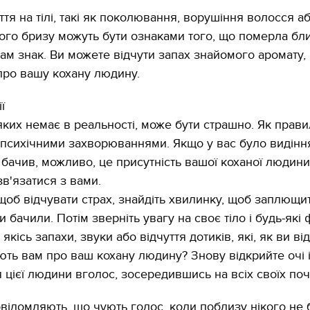
ття на тілі, такі як поколювання, ворушіння волосся а
кого бризу можуть бути ознаками того, що померла бл
ам знак. Ви можете відчути запах знайомого аромату,
про вашу кохану людину.
ї
яких немає в реальності, може бути страшно. Як прави
 психічними захворюваннями. Якщо у вас було видінн
е бачив, можливо, це присутність вашої коханої людини
зв'язатися з вами.
щоб відчувати страх, знайдіть хвилинку, щоб заплющит
и бачили. Потім зверніть увагу на своє тіло і будь-які 
є якісь запахи, звуки або відчуття дотиків, які, як ви ві
ють вам про ваш кохану людину? Знову відкрийте очі 
11.10.2017 | 16:22
 цієї людини вголос, зосередившись на всіх своїх поч
Часи Русі: як вигляда
декорації до фільму 
застава"
овідомляють, що чують голос, коли поблизу нікого не 