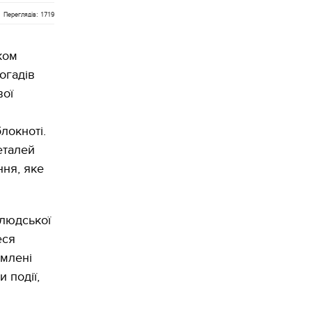
Переглядів: 1719
ком
огадів
вої
локноті.
еталей
ння, яке
 людської
еся
омлені
 події,