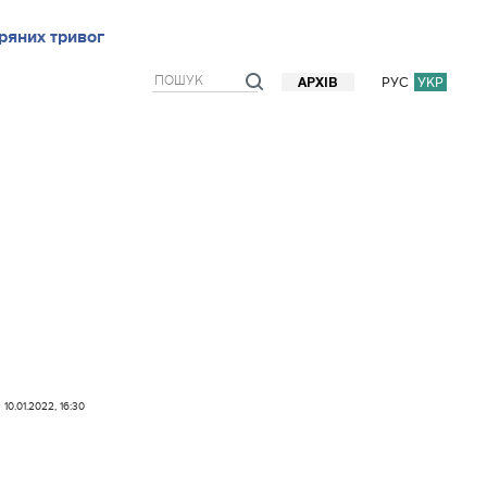
ряних тривог
рв`ю
Блоги
Думки
Фото/Відео
Прогноз погоди
РУС
УКР
АРХІВ
10.01.2022, 16:30