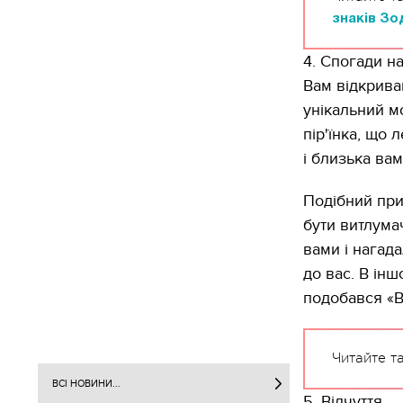
знаків Зо
4. Спогади н
Вам відкрива
унікальний м
пір'їнка, що
і близька ва
Подібний при
бути витлума
вами і нагад
до вас. В ін
подобався «В
Читайте т
ВСІ НОВИНИ...
5. Відчуття