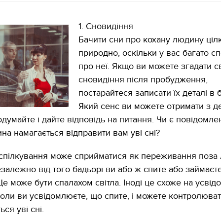
1. Сновидіння
Бачити сни про кохану людину ціл
природно, оскільки у вас багато сп
про неї. Якщо ви можете згадати с
сновидіння після пробудження,
постарайтеся записати їх деталі в б
Який сенс ви можете отримати з д
одумайте і дайте відповідь на питання. Чи є повідомле
на намагається відправити вам уві сні?
 спілкування може сприйматися як переживання поза
езалежно від того бадьорі ви або ж спите або займаєт
е може бути спалахом світла. Іноді це схоже на усвід
коли ви усвідомлюєте, що спите, і можете контролювати
ся уві сні.