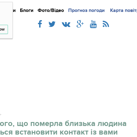
Новини
Блоги
Фото/Відео
Прогноз погоди
Докладно
Новини
Карта повіт
Iнте
low
того, що померла близька людина
ься встановити контакт із вами