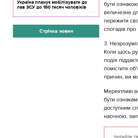
Україна планує мобілізувати до
бути ознакою
лав ЗСУ до 160 тисяч чоловіків
величезне дл
пережити сво
спогадів про
Стрічка новин
3. Незрозуміл
Коли щось рух
подія піддає
помістите об'
причин, ви м
Мерехтливі в
бути ознакам
доступним сп
наочною, зал
Читайте т