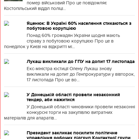
помер військовий Про це повідомляє
Костопільський відділ поліці...
Яценюк: В Україні 60% населення стикаються з
побутовою корупцією
Понад 60% громадян України щодня мають
справу з побутовою корупцією Про це в
понеділок у Києві на відкритті мі...
Лукаш викликали до ГПУ на допит 17 листопада
Екс-міністра юстиції Олену Лукаш знову
викликали на допит до Генпрокуратури у вівторок,
17 листопада Про це во...
У Донецькій області провели незаконний
тендер, аби нажитися
У Донецькій області чиновники провели незаконні
конкурсні торги на закупівлю витратних
матеріалів для апаратів...
Президент закликає посилити політичне
управління робочих підгруп Контактної групи