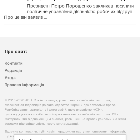
Президент Петро Порошенко закликав посилити
політичне управління діяльністю робочих підгруп
Про це він заявив ...
Про сайт:
Контакти
Редакція
Угода
Правова інформація
© 2015-2020 АСН. Вся інформація, розміщена на веб-сайті asn.in.ua,
охороняється відповідно до законодавства України про авторське право.
Републікування матеріалів і фотографій, що є власністю «АСН»,
супроводжується клікабельно гіперпосиланням на веб-сайт asn.іn.ua. PR -
матеріали, які відзначені цим знаком, розміщені на правах реклами. За зміст
реклами відповідальність несуть рекламодавці.
Будь-яке копiювання, публiкацiя, передрук чи наступне поширення iнформацiї,
що мiстить посилання на
«Iнтерфакс-Україна»
, суворо забороняється.