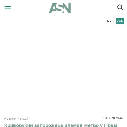
РУС
УКР
31.10.2018, 13:44
НОВИНИ
ПОДІЇ
Криворукий запорожець зламав метро у Празі