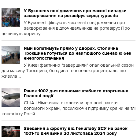
У Буковель повідомляють про масові випадки
захворювання на ротавірус серед туристів
У Буковелі фіксують численні повідомлення про
захворювання відпочивальників на ротавірус Про
це пишуть користу...
Ями копатимуть прямо у дворах. Столична
Троєщина готується до найгіршого сценарію без
енергопостачання
У Києві фактично "завершили" опалювальний сезон
для масиву Троєщина, бо єдина теплоелектроцентраль, що
живила ...
Ранок 1002 дня повномасштабного вторгнення.
Головні події
США і Німеччина оголосили про нові пакети
допомоги Україні, посилюючи підтримку країни на тлі
конфлікту Росій...
Зведення з фронту від Генштабу ЗСУ на ранок
1001-го дня війни 20 листопада 2024 року