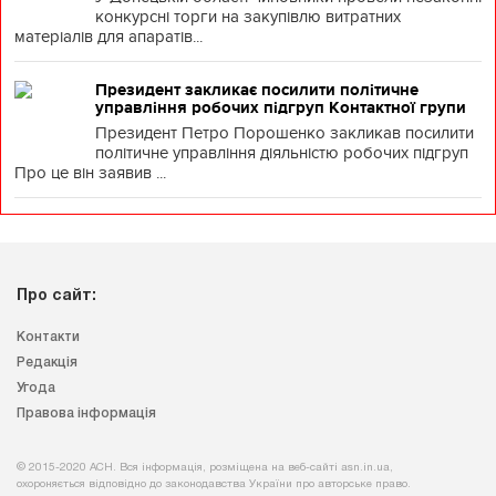
конкурсні торги на закупівлю витратних
матеріалів для апаратів...
Президент закликає посилити політичне
управління робочих підгруп Контактної групи
Президент Петро Порошенко закликав посилити
політичне управління діяльністю робочих підгруп
Про це він заявив ...
Про сайт:
Контакти
Редакція
Угода
Правова інформація
© 2015-2020 АСН. Вся інформація, розміщена на веб-сайті asn.in.ua,
охороняється відповідно до законодавства України про авторське право.