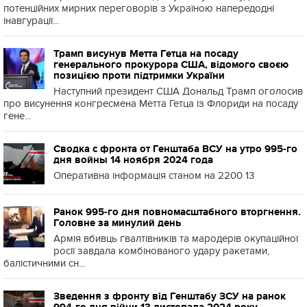
потенційних мирних переговорів з Україною напередодні
інавгурації...
Трамп висунув Метта Гетца на посаду
генерального прокурора США, відомого своєю
позицією проти підтримки України
Наступний президент США Дональд Трамп оголосив
про висунення конгресмена Метта Гетца із Флориди на посаду
гене...
Сводка с фронта от Генштаба ВСУ на утро 995-го
дня войны 14 ноября 2024 года
Оперативна інформація станом на 2200 13
Ранок 995-го дня повномасштабного вторгнення.
Головне за минулий день
Армія вбивць ґвалтівників та мародерів окупаційної
росії завдала комбінованого удару ракетами,
балістичними сн...
Зведення з фронту від Генштабу ЗСУ на ранок