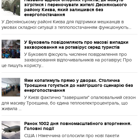
зігрітися і переночувати жителі Деснянського
району Києва, який залишився без
енергопостачання
У Деснянському районі Києва для підтримки мешканців в
умовах складної ситуації з теплопостачанням функціонують...
У Буковель повідомляють про масові випадки
захворювання на ротавірус серед туристів
У Буковелі фіксують численні повідомлення про
захворювання відпочивальників на ротавірус Про
це пишуть користу...
Ями копатимуть прямо у дворах. Столична
Троєщина готується до найгіршого сценарію без
енергопостачання
У Києві фактично "завершили" опалювальний сезон
для масиву Троєщина, бо єдина теплоелектроцентраль, що
живила ...
Ранок 1002 дня повномасштабного вторгнення.
Головні події
США і Німеччина оголосили про нові пакети