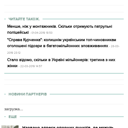
ЧИТАЙТЕ ТАКОЖ.
Менше, ніж у монтажників. Скільки отримують патрульні
поліцейські
- 01-04-2019 18:53
"Справа Курченка": колишнім українським топ-чиновникам
оголошені підозри в багатомільйонних зловживаннях
- 28-03-
2019 23:12
Стало відомо, скільки в Україні мільйонерів: третина з них
жінки
- 22-03-2019 14:57
НОВИНИ ПАРТНЕРІВ
загрузка...
ЕЩЕ
Названо адреси опорних пунктів, де можуть