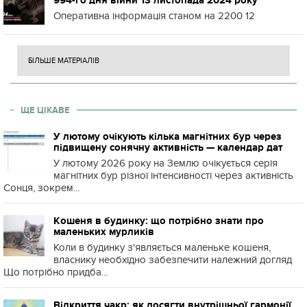
994-го дня війни 13 листопада 2024 року
Оперативна інформація станом на 2200 12
БІЛЬШЕ МАТЕРІАЛІВ
ЩЕ ЦІКАВЕ
У лютому очікують кілька магнітних бур через
підвищену сонячну активність — календар дат
У лютому 2026 року на Землю очікується серія
магнітних бур різної інтенсивності через активність
Сонця, зокрем...
Кошеня в будинку: що потрібно знати про
маленьких мурликів
Коли в будинку з'являється маленьке кошеня,
власнику необхідно забезпечити належний догляд
Що потрібно придба...
Відкриття чакр: як досягти внутрішньої гармонії