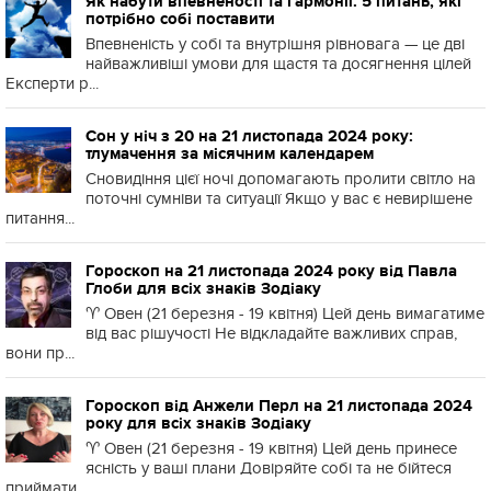
Як набути впевненості та гармонії: 5 питань, які
потрібно собі поставити
Впевненість у собі та внутрішня рівновага — це дві
найважливіші умови для щастя та досягнення цілей
Експерти р...
Сон у ніч з 20 на 21 листопада 2024 року:
тлумачення за місячним календарем
Сновидіння цієї ночі допомагають пролити світло на
поточні сумніви та ситуації Якщо у вас є невирішене
питання...
Гороскоп на 21 листопада 2024 року від Павла
Глоби для всіх знаків Зодіаку
♈️ Овен (21 березня - 19 квітня) Цей день вимагатиме
від вас рішучості Не відкладайте важливих справ,
вони пр...
Гороскоп від Анжели Перл на 21 листопада 2024
року для всіх знаків Зодіаку
♈️ Овен (21 березня - 19 квітня) Цей день принесе
ясність у ваші плани Довіряйте собі та не бійтеся
приймати ...