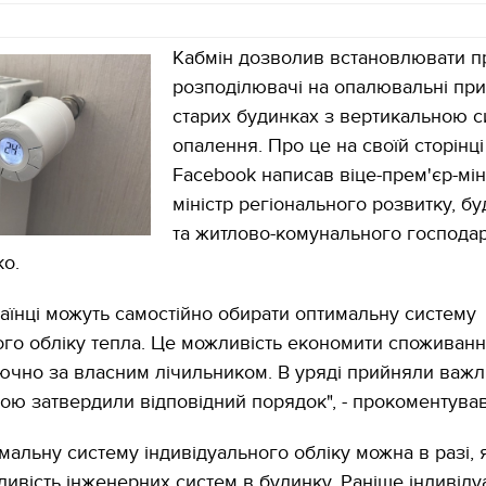
Кабмін дозволив встановлювати п
розподілювачі на опалювальні при
старих будинках з вертикальною 
опалення. Про це на своїй сторінці
Facebook написав віце-прем'єр-міні
міністр регіонального розвитку, бу
та житлово-комунального господа
ко.
раїнці можуть самостійно обирати оптимальну систему
ого обліку тепла. Це можливість економити споживанн
ючно за власним лічильником. В уряді прийняли важ
кою затвердили відповідний порядок", - прокоментував
мальну систему індивідуального обліку можна в разі, 
ливість інженерних систем в будинку. Раніше індивід