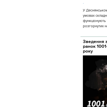
.
У Деснянськом
умовах складно
функціонують 1
розгорнутих н
Деснянської ра
Зведення з
ранок 1001
року