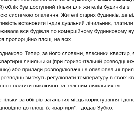
) облік був доступний тільки для жителів будинків з
ою системою опалення. Жителі старих будинків, де ві
ливість встановити індивідуальний лічильник, платили
оживала вся будівля по комерційному будинковому ву
ся пропорційно площі на всіх.
 однаково. Тепер, за його словами, власники квартир, 
квартирні лічильники (при горизонтальній розводці і
нку) або прилади-розподілювачі на опалювальні прил
 розводці) зможуть регулювати температуру в своїх кв
пло і платити виключно за власним лічильником.
 тільки за обігрів загальних місць користування і до
повідно до площі їх квартири", - додав Зубко.