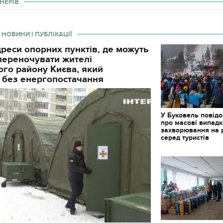
НЕРІВ
 НОВИНИ І ПУБЛІКАЦІЇ
реси опорних пунктів, де можуть
і переночувати жителі
го району Києва, який
 без енергопостачання
У Буковель повід
про масові випад
захворювання на 
серед туристів