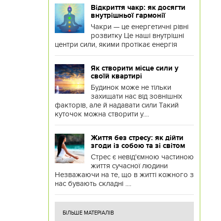
Відкриття чакр: як досягти
внутрішньої гармонії
Чакри — це енергетичні рівні
розвитку Це наші внутрішні
центри сили, якими протікає енергія
Як створити місце сили у
своїй квартирі
Будинок може не тільки
захищати нас від зовнішніх
факторів, але й надавати сили Такий
куточок можна створити у....
Життя без стресу: як дійти
згоди із собою та зі світом
Стрес є невід'ємною частиною
життя сучасної людини
Незважаючи на те, що в житті кожного з
нас бувають складні ....
БІЛЬШЕ МАТЕРІАЛІВ