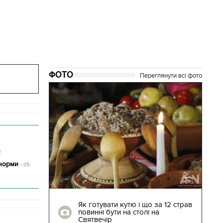
ФОТО
Переглянути всі фото
2
 норми
- 05-
04.01.2018 | 17:16
ють
Як готувати кутю і що за 12 страв
"Сторожова
повинні бути на столі на
Святвечір