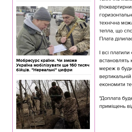
(поквартирний
горизонтальн
технічна мож
тепла, що сп
Плата ділила
І всі платили
встановлять 
Мобресурс країни. Чи зможе
Україна мобілізувати ще 160 тисяч
мереж в буди
бійців. "Нереальні" цифри
вертикальній
економити те
"Доплата буде
приміщень від