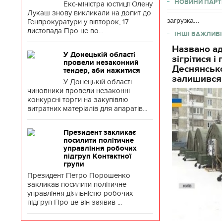
НОВИНИ ПАРТ
Екс-міністра юстиції Олену
Лукаш знову викликали на допит до
загрузка...
Генпрокуратури у вівторок, 17
листопада Про це во...
ІНШІ ВАЖЛИВІ
Названо ад
У Донецькій області
зігрітися 
провели незаконний
Деснянсько
тендер, аби нажитися
залишився
У Донецькій області
чиновники провели незаконні
конкурсні торги на закупівлю
витратних матеріалів для апаратів...
Президент закликає
посилити політичне
управління робочих
підгруп Контактної
групи
Президент Петро Порошенко
закликав посилити політичне
управління діяльністю робочих
підгруп Про це він заявив ...