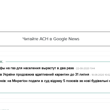
Читайте АСН в Google News
Ж.
фы на газ для населения вырастут в два раза
- 22-08-2020 11:44
рів України продовжив адаптивний карантин до 31 липня
- 18-06-2020 10:0
ків: на Мінрегіон подали в суд відразу 5 позовів за нові будівельні
11.10.2017 | 16:22
Часи Русі: як вигляда
декорації до фільму 
застава"