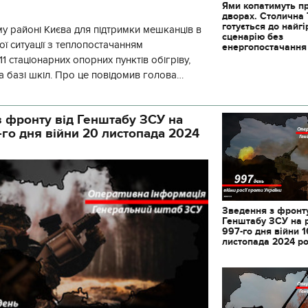
Ями копатимуть п
дворах. Столична
готується до найг
у районі Києва для підтримки мешканців в
сценарію без
ї ситуації з теплопостачанням
енергопостачання
1 стаціонарних опорних пунктів обігріву,
а базі шкіл. Про це повідомив голова
йонної в місті Києві державної ад
 фронту від Генштабу ЗСУ на
-го дня війни 20 листопада 2024
Зведення з фронту
Генштабу ЗСУ на 
997-го дня війни 1
листопада 2024 р