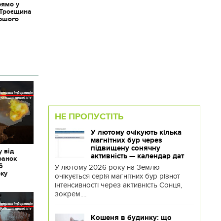
рямо у
 Троєщина
іршого
НЕ ПРОПУСТІТЬ
У лютому очікують кілька
магнітних бур через
підвищену сонячну
 від
активність — календар дат
ранок
6
У лютому 2026 року на Землю
оку
очікується серія магнітних бур різної
інтенсивності через активність Сонця,
зокрем....
Кошеня в будинку: що