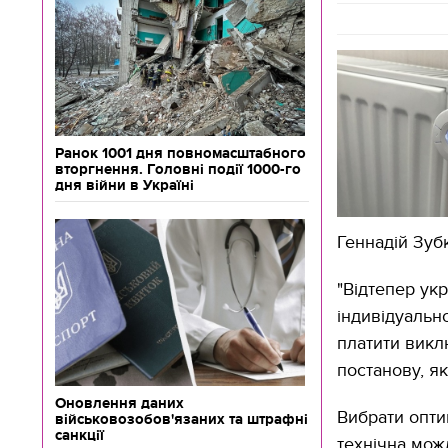
Ранок 1001 дня повномасштабного
вторгнення. Головні події 1000-го
дня війни в Україні
Геннадій Зуб
"Відтепер ук
індивідуальн
платити викл
постанову, я
Оновлення даних
Вибрати опти
військовозобов'язаних та штрафні
санкції
технічна мож