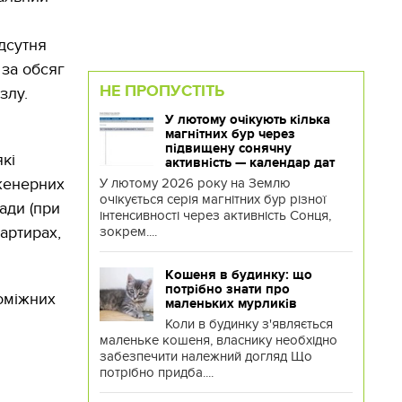
дсутня
 за обсяг
НЕ ПРОПУСТІТЬ
злу.
У лютому очікують кілька
магнітних бур через
підвищену сонячну
які
активність — календар дат
нженерних
У лютому 2026 року на Землю
очікується серія магнітних бур різної
ади (при
інтенсивності через активність Сонця,
артирах,
зокрем....
Кошеня в будинку: що
потрібно знати про
поміжних
маленьких мурликів
Коли в будинку з'являється
маленьке кошеня, власнику необхідно
забезпечити належний догляд Що
потрібно придба....