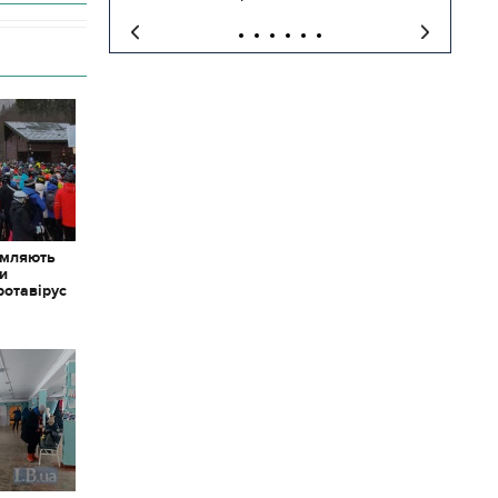
омляють
ки
ротавірус