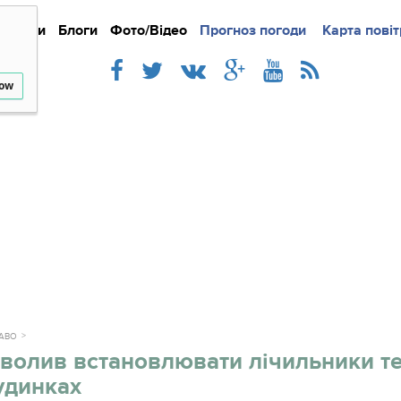
Новини
Блоги
Фото/Відео
Прогноз погоди
Докладно
Новини
Карта повіт
Iнте
low
РАВО
волив встановлювати лічильники те
удинках