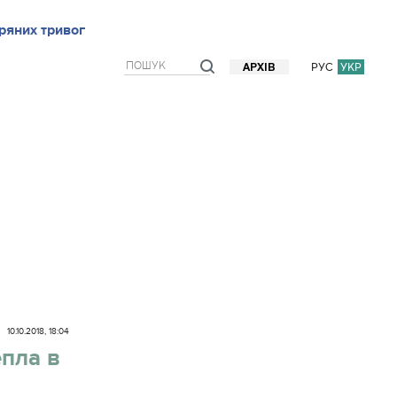
ряних тривог
рв`ю
Блоги
Думки
Фото/Відео
Прогноз погоди
РУС
УКР
АРХІВ
10.10.2018, 18:04
пла в