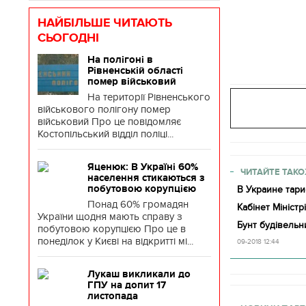
НАЙБІЛЬШЕ ЧИТАЮТЬ
СЬОГОДНІ
На полігоні в
Рівненській області
помер військовий
На території Рівненського
військового полігону помер
військовий Про це повідомляє
Костопільський відділ поліці...
Яценюк: В Україні 60%
ЧИТАЙТЕ ТАКО
населення стикаються з
побутовою корупцією
В Украине тари
Понад 60% громадян
Кабінет Мініст
України щодня мають справу з
Бунт будівельни
побутовою корупцією Про це в
понеділок у Києві на відкритті мі...
09-2018 12:44
Лукаш викликали до
ГПУ на допит 17
листопада