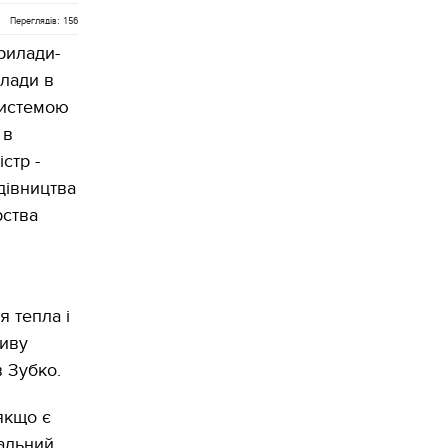
Переглядів: 156
рилади-
лади в
системою
 в
стр -
дівництва
рства
я тепла і
ливу
 Зубко.
якщо є
уальний