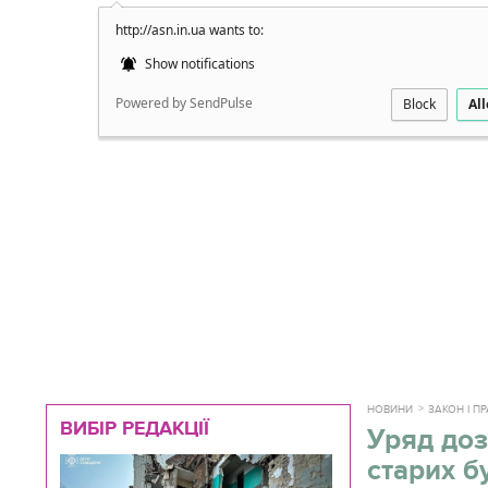
http://asn.in.ua wants to:
Докладно
Show notifications
Powered by SendPulse
Block
Al
НОВИНИ
ЗАКОН І П
ВИБІР РЕДАКЦІЇ
Уряд доз
старих б