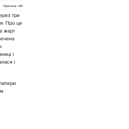
Переглядів: 438
ерез три
я. Про це
в жарт
речена
к
ниці і
алася і
 папери
им