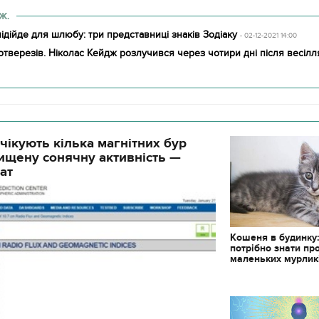
Ж.
ідійде для шлюбу: три представниці знаків Зодіаку
- 02-12-2021 14:00
отверезів. Ніколас Кейдж розлучився через чотири дні після весілл
11.10.2017 | 16:22
Часи Русі: як вигляда
декорації до фільму 
чікують кілька магнітних бур
застава"
ищену сонячну активність —
ат
Кошеня в будинку
потрібно знати пр
маленьких мурлик