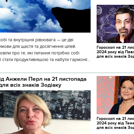
собі та внутрішня рівновага — це дві
умови для щастя та досягнення цілей.
Гороскоп на 21 ли
2024 року від Пав
віли про те, які питання потрібно собі
для всіх знаків Зо
 стати продуктивнішою та набути гармонії.
лях до гармонії лежить чер
ід Анжели Перл на 21 листопада
для всіх знаків Зодіаку
Гороскоп на 21 ли
2024 року від Там
для всіх знаків Зо