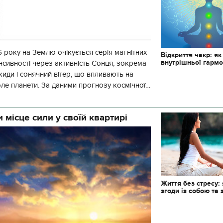
 року на Землю очікується серія магнітних
Відкриття чакр: як
внутрішньої гармо
енсивності через активність Сонця, зокрема
киди і сонячний вітер, що впливають на
оле планети. За даними прогнозу космічної
гнітна обстановка
 місце сили у своїй квартирі
Життя без стресу: 
згоди із собою та 