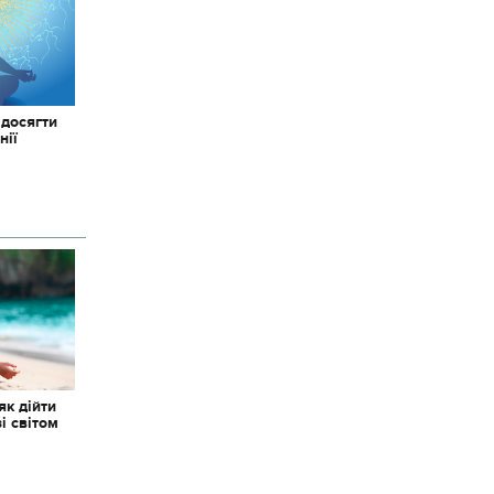
 досягти
нії
як дійти
зі світом