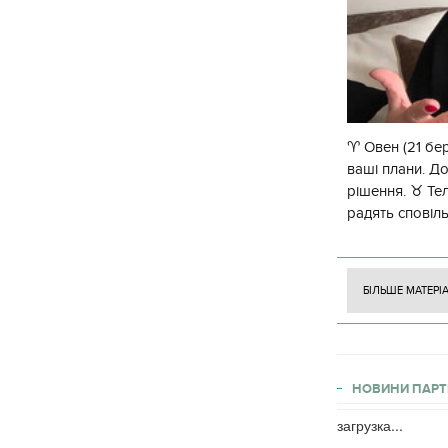
♈️ Овен (21 бе
ваші плани. До
рішення. ♉️ Те
радять сповіл
допоможе глян
БІЛЬШЕ МАТЕРІ
НОВИНИ ПАРТ
загрузка...