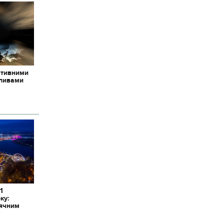
ативними
пливами
1
ку:
сячним