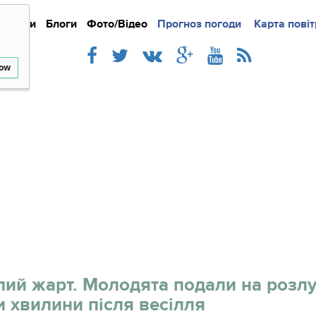
Новини
Блоги
Фото/Відео
Прогноз погоди
Докладно
Новини
Карта повіт
Iнте
low
пий жарт. Молодята подали на розл
и хвилини після весілля