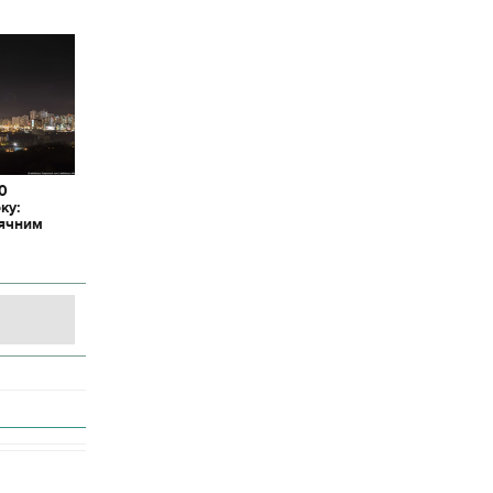
20
ку:
сячним