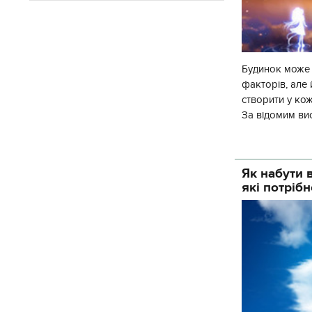
Будинок може н
факторів, але
створити у кож
За відомим вис
насправді так
Як набути в
які потрібн