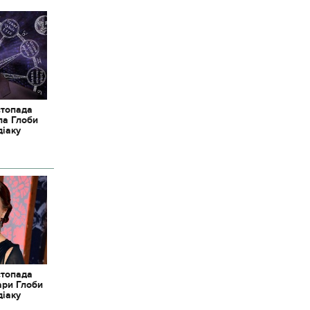
стопада
ла Глоби
діаку
стопада
ари Глоби
діаку