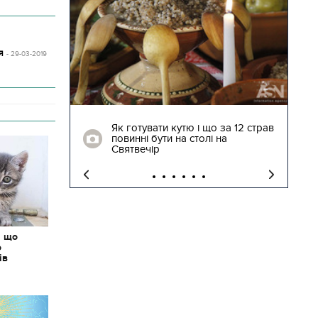
я
- 29-03-2019
04.01.2018 | 17:16
ють
Як готувати кутю і що за 12 страв
"Сторожова
повинні бути на столі на
Святвечір
: що
о
ів