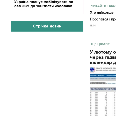
Україна планує мобілізувати до
лав ЗСУ до 160 тисяч чоловіків
ЧИТАЙТЕ ТАКО
Хто найкраще п
Проспався і пр
Стрічка новин
18:44
ЩЕ ЦІКАВЕ
У лютому о
через підв
календар д