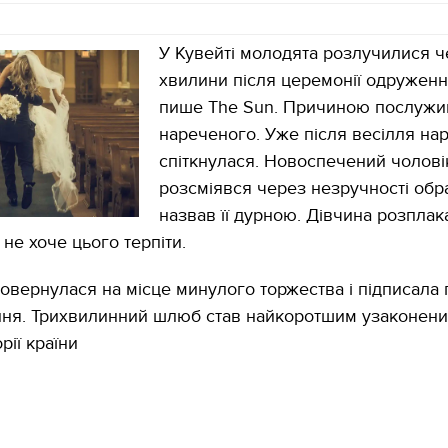
У Кувейті молодята розлучилися ч
хвилини після церемонії одруженн
пише The Sun. Причиною послужи
нареченого. Уже після весілля на
спіткнулася. Новоспечений чолові
розсміявся через незручності обра
назвав її дурною. Дівчина розплак
не хоче цього терпіти.
повернулася на місце минулого торжества і підписала
ння. Трихвилинний шлюб став найкоротшим узаконен
рії країни