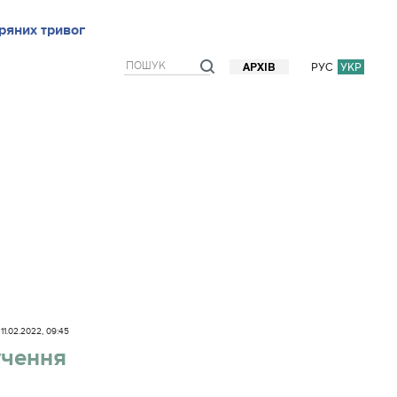
ряних тривог
рв`ю
Блоги
Думки
Фото/Відео
Прогноз погоди
РУС
УКР
АРХІВ
11.02.2022, 09:45
учення