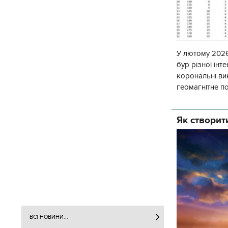
У лютому 2026
бур різної інт
корональні ви
геомагнітне п
погоди, геома
Як створити
ВСІ НОВИНИ...