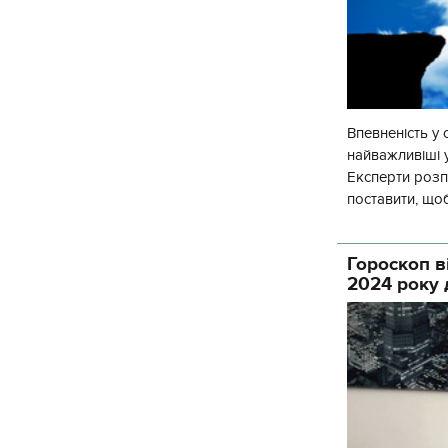
Впевненість у 
найважливіші 
Експерти розпо
поставити, щоб
Найкоротший ш
Гороскоп в
2024 року 