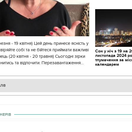
резня - 19 квітня) Цей день принесе ясність у
віряйте собі та не бійтеся приймати важливі
Сон у ніч з 19 на 
листопада 2024 ро
лець (20 квітня - 20 травня) Сьогодні зірки
тлумачення за мі
ьнитись та відпочити. Перезавантаження
календарем
ути на
АЛІВ
НЕРІВ