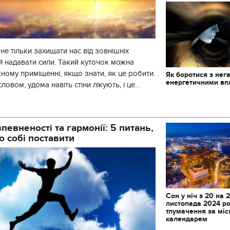
е тільки захищати нас від зовнішніх
 й надавати сили. Такий куточок можна
ному приміщенні, якщо знати, як це робити.
Як боротися з нег
енергетичними в
ловом, удома навіть стіни лікують, і це
. Ще наші пращури відвод
певненості та гармонії: 5 питань,
о собі поставити
Сон у ніч з 20 на 2
листопада 2024 ро
тлумачення за мі
календарем