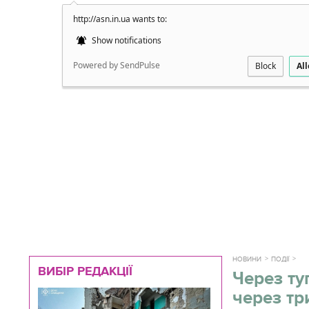
http://asn.in.ua wants to:
Докладно
Show notifications
Powered by SendPulse
Block
Al
НОВИНИ
ПОДІЇ
ВИБІР РЕДАКЦІЇ
Через ту
через тр