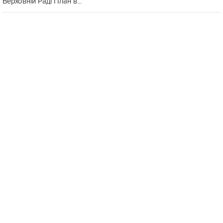
Верховній Раді План в...