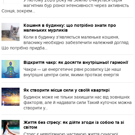
У лютому 2026 року на Землю очікується серія
магнітних бур різної інтенсивності через активність
Сонця, зокрем...
Кошеня в будинку: що потрібно знати про
маленьких мурликів
Коли в будинку з'являється маленьке кошеня,
власнику необхідно забезпечити належний догляд
Що потрібно придба...
Відкриття чакр: як досягти внутрішньої гармонії
Чакри — це енергетичні рівні розвитку Це наші
внутрішні центри сили, якими протікає енергія
Як створити місце сили у своїй квартирі
Будинок може не тільки захищати нас від зовнішніх
факторів, але й надавати сили Такий куточок можна
створити у...
Життя без стресу: як дійти згоди із собою та зі
світом
Стрес є невід'ємною частиною життя сучасної