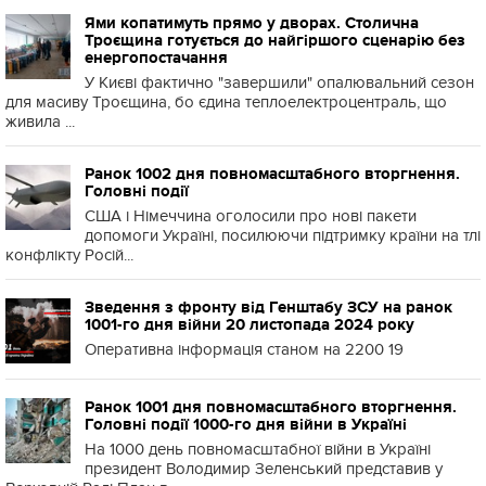
Ями копатимуть прямо у дворах. Столична
Троєщина готується до найгіршого сценарію без
енергопостачання
У Києві фактично "завершили" опалювальний сезон
для масиву Троєщина, бо єдина теплоелектроцентраль, що
живила ...
Ранок 1002 дня повномасштабного вторгнення.
Головні події
США і Німеччина оголосили про нові пакети
допомоги Україні, посилюючи підтримку країни на тлі
конфлікту Росій...
Зведення з фронту від Генштабу ЗСУ на ранок
1001-го дня війни 20 листопада 2024 року
Оперативна інформація станом на 2200 19
Ранок 1001 дня повномасштабного вторгнення.
Головні події 1000-го дня війни в Україні
На 1000 день повномасштабної війни в Україні
президент Володимир Зеленський представив у