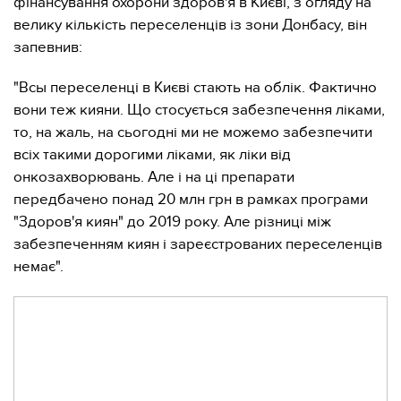
фінансування охорони здоров'я в Києві, з огляду на
велику кількість переселенців із зони Донбасу, він
запевнив:
"Всы переселенці в Києві стають на облік. Фактично
вони теж кияни. Що стосується забезпечення ліками,
то, на жаль, на сьогодні ми не можемо забезпечити
всіх такими дорогими ліками, як ліки від
онкозахворювань. Але і на ці препарати
передбачено понад 20 млн грн в рамках програми
"Здоров'я киян" до 2019 року. Але різниці між
забезпеченням киян і зареєстрованих переселенців
немає".