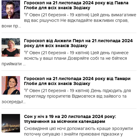
Гороскоп на 21 листопада 2024 року від Павла
Глоби для всіх знаків Зодіаку
♈️ Овен (21 березня - 19 квітня) Цей день вимагатиме
від вас рішучості Не відкладайте важливих справ,
вони пр...
Гороскоп від Анжели Перл на 21 листопада 2024
року для всіх знаків Зодіаку
♈️ Овен (21 березня - 19 квітня) Цей день принесе
ясність у ваші плани Довіряйте собі та не бійтеся
приймати ...
Гороскоп на 21 листопада 2024 року від Тамари
Глоби для всіх знаків Зодіаку
♈️ Овен (21 березня - 19 квітня) День підходить для
перегляду пріоритетів Відмовтеся від зайвого та
зосередьт...
Сон у ніч з 19 на 20 листопада 2024 року:
тлумачення за місячним календарем
Сновидіння цієї ночі допомагають краще зрозуміти
поточну ситуацію і знайти приховані підказки у