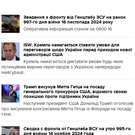
Зведення з фронту від Генштабу ЗСУ на ранок
997-го дня війни 16 листопада 2024 року
Оперативна інформація станом на 0800 16
ISW: Кремль намагається ставити умови для
переговорів щодо України перед приходом нової
адміністрації США
Кремль намагається диктувати умови будь-яких
потенційних мирних переговорів з Україною напередодні
інавгурації...
Трамп висунув Метта Гетца на посаду
генерального прокурора США, відомого своєю
позицією проти підтримки України
Наступний президент США Дональд Трамп оголосив
про висунення конгресмена Метта Гетца із Флориди на посаду
гене...
Сводка с фронта от Генштаба ВСУ на утро 995-го
дня войны 14 ноября 2024 года