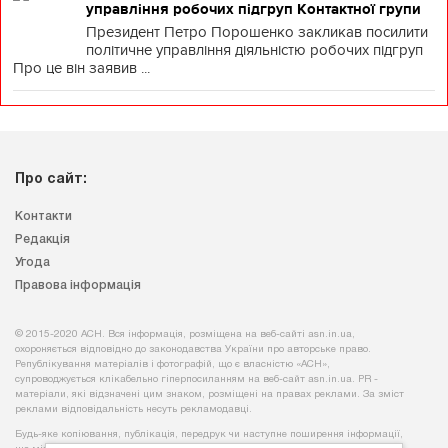
управління робочих підгруп Контактної групи
Президент Петро Порошенко закликав посилити
політичне управління діяльністю робочих підгруп
Про це він заявив ...
Про сайт:
Контакти
Редакція
Угода
Правова інформація
© 2015-2020 АСН. Вся інформація, розміщена на веб-сайті asn.in.ua,
охороняється відповідно до законодавства України про авторське право.
Републікування матеріалів і фотографій, що є власністю «АСН»,
супроводжується клікабельно гіперпосиланням на веб-сайт asn.іn.ua. PR -
матеріали, які відзначені цим знаком, розміщені на правах реклами. За зміст
реклами відповідальність несуть рекламодавці.
Будь-яке копiювання, публiкацiя, передрук чи наступне поширення iнформацiї,