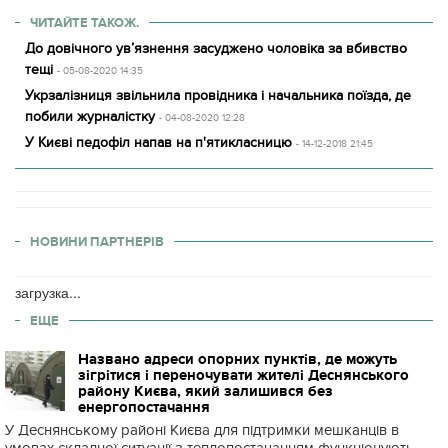
ЧИТАЙТЕ ТАКОЖ.
До довічного ув’язнення засуджено чоловіка за вбивство
тещі
- 05-08-2020 14:35
Укрзалізниця звільнила провідника і начальника поїзда, де
побили журналістку
- 04-08-2020 12:28
У Києві педофіл напав на п'ятикласницю
- 14-12-2018 21:45
НОВИНИ ПАРТНЕРІВ
загрузка...
ЕЩЕ
Названо адреси опорних пунктів, де можуть
зігрітися і переночувати жителі Деснянського
району Києва, який залишився без
енергопостачання
У Деснянському районі Києва для підтримки мешканців в