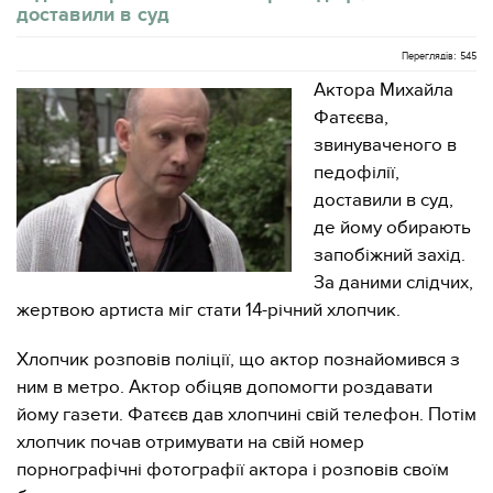
доставили в суд
Переглядів: 545
Актора Михайла
Фатєєва,
звинуваченого в
педофілії,
доставили в суд,
де йому обирають
запобіжний захід.
За даними слідчих,
жертвою артиста міг стати 14-річний хлопчик.
Хлопчик розповів поліції, що актор познайомився з
ним в метро. Актор обіцяв допомогти роздавати
йому газети. Фатєєв дав хлопчині свій телефон. Потім
хлопчик почав отримувати на свій номер
порнографічні фотографії актора і розповів своїм