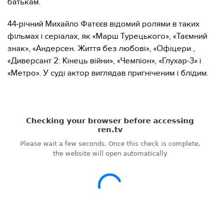
батькам.
44-річний Михайло Фатєєв відомий ролями в таких
фільмах і серіалах, як «Марш Турецького», «Таємний
знак», «Андерсен. Життя без любові», «Офіцери ,
«Диверсант 2: Кінець війни», «Чемпіон», «Глухар-3» і
«Метро». У суді актор виглядав пригніченим і блідим.