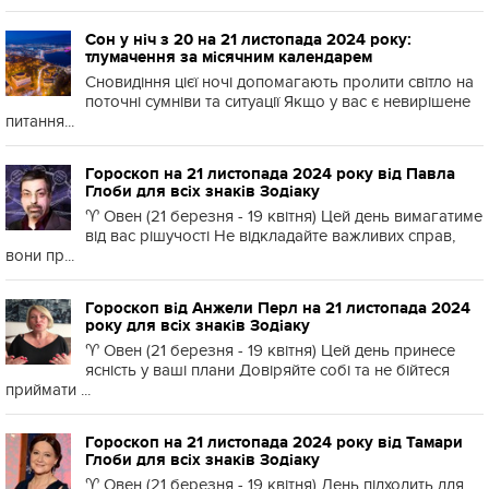
Сон у ніч з 20 на 21 листопада 2024 року:
тлумачення за місячним календарем
Сновидіння цієї ночі допомагають пролити світло на
поточні сумніви та ситуації Якщо у вас є невирішене
питання...
Гороскоп на 21 листопада 2024 року від Павла
Глоби для всіх знаків Зодіаку
♈️ Овен (21 березня - 19 квітня) Цей день вимагатиме
від вас рішучості Не відкладайте важливих справ,
вони пр...
Гороскоп від Анжели Перл на 21 листопада 2024
року для всіх знаків Зодіаку
♈️ Овен (21 березня - 19 квітня) Цей день принесе
ясність у ваші плани Довіряйте собі та не бійтеся
приймати ...
Гороскоп на 21 листопада 2024 року від Тамари
Глоби для всіх знаків Зодіаку
♈️ Овен (21 березня - 19 квітня) День підходить для