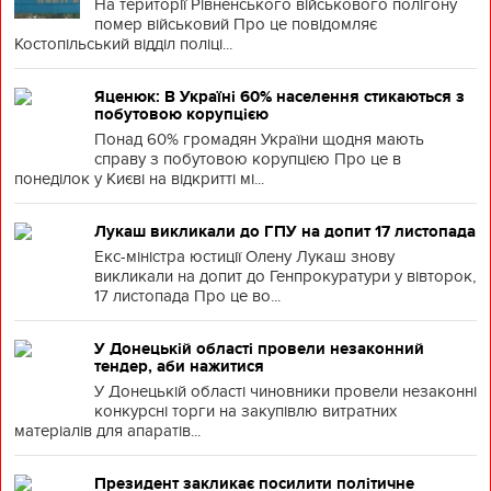
На території Рівненського військового полігону
помер військовий Про це повідомляє
Костопільський відділ поліці...
Яценюк: В Україні 60% населення стикаються з
побутовою корупцією
Понад 60% громадян України щодня мають
справу з побутовою корупцією Про це в
понеділок у Києві на відкритті мі...
Лукаш викликали до ГПУ на допит 17 листопада
Екс-міністра юстиції Олену Лукаш знову
викликали на допит до Генпрокуратури у вівторок,
17 листопада Про це во...
У Донецькій області провели незаконний
тендер, аби нажитися
У Донецькій області чиновники провели незаконні
конкурсні торги на закупівлю витратних
матеріалів для апаратів...
Президент закликає посилити політичне