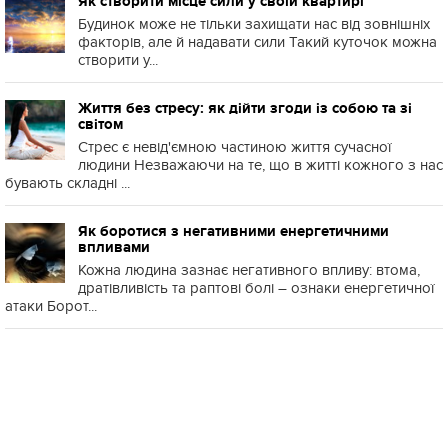
Як створити місце сили у своїй квартирі
Будинок може не тільки захищати нас від зовнішніх
факторів, але й надавати сили Такий куточок можна
створити у...
Життя без стресу: як дійти згоди із собою та зі
світом
Стрес є невід'ємною частиною життя сучасної
людини Незважаючи на те, що в житті кожного з нас
бувають складні ...
Як боротися з негативними енергетичними
впливами
Кожна людина зазнає негативного впливу: втома,
дратівливість та раптові болі – ознаки енергетичної
атаки Борот...