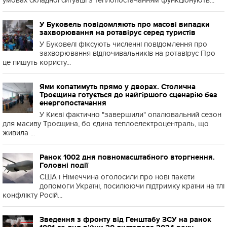
умовах складної ситуації з теплопостачанням функціонують...
У Буковель повідомляють про масові випадки
захворювання на ротавірус серед туристів
У Буковелі фіксують численні повідомлення про
захворювання відпочивальників на ротавірус Про
це пишуть користу...
Ями копатимуть прямо у дворах. Столична
Троєщина готується до найгіршого сценарію без
енергопостачання
У Києві фактично "завершили" опалювальний сезон
для масиву Троєщина, бо єдина теплоелектроцентраль, що
живила ...
Ранок 1002 дня повномасштабного вторгнення.
Головні події
США і Німеччина оголосили про нові пакети
допомоги Україні, посилюючи підтримку країни на тлі
конфлікту Росій...
Зведення з фронту від Генштабу ЗСУ на ранок