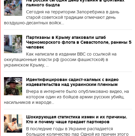
На россии сегодня день купания в фонтанах
пьяного быдла
Сегодня на территории Запоребрика в дань
старой советской традиции отмечают день
воздушно-десантных войск...
Партизаны в Крыму атаковали штаб
Черноморского флота в Севастополе, ранены 5
человек
Как написали в издании BBC со ссылкой на
оккупационные власти рф (россии фашистской) в
украинском Крыму, ...
Идентифицирован садист-калмык с видео
издевательства над украинским пленным
Вчера в интернете было опубликовано видео, на
котором один из бойцов армии русских убийц,
насильников и мароде...
Шокирующая статистика измен и их причины.
Кто и почему чаще предает партнеров
В последние годы в Украине распадается
большое количество пар Одной из причин этого