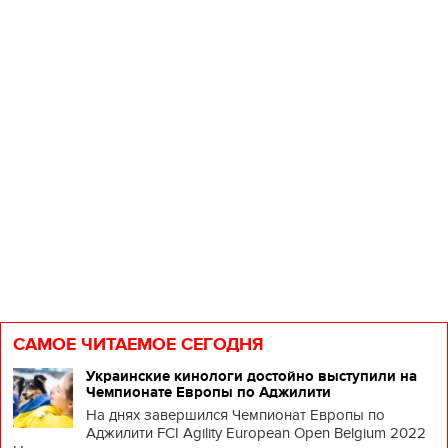
н
и
п
с
Т
у
м
с
в
к
п..
САМОЕ ЧИТАЕМОЕ СЕГОДНЯ
Украинские кинологи достойно выступили на
Чемпионате Европы по Аджилити
На днях завершился Чемпионат Европы по
Аджилити FCI Agility European Open Belgium 2022