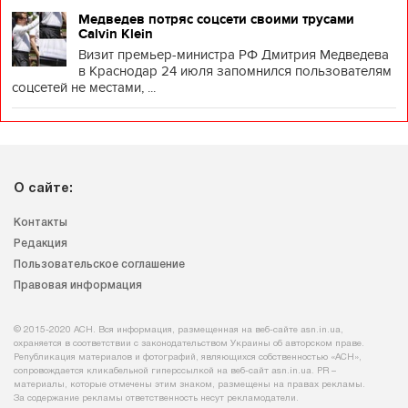
Медведев потряс соцсети своими трусами
Calvin Klein
Визит премьер-министра РФ Дмитрия Медведева
в Краснодар 24 июля запомнился пользователям
соцсетей не местами, ...
О сайте:
Контакты
Редакция
Пользовательское соглашение
Правовая информация
© 2015-2020 АСН. Вся информация, размещенная на веб-сайте asn.in.ua,
охраняется в соответствии с законодательством Украины об авторском праве.
Републикация материалов и фотографий, являющихся собственностью «АСН»,
сопровождается кликабельной гиперссылкой на веб-сайт asn.іn.ua. PR –
материалы, которые отмечены этим знаком, размещены на правах рекламы.
За содержание рекламы ответственность несут рекламодатели.