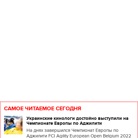
н
и
п
с
Т
у
м
с
в
к
п..
САМОЕ ЧИТАЕМОЕ СЕГОДНЯ
Украинские кинологи достойно выступили на
Чемпионате Европы по Аджилити
На днях завершился Чемпионат Европы по
Аджилити FCI Agility European Open Belgium 2022