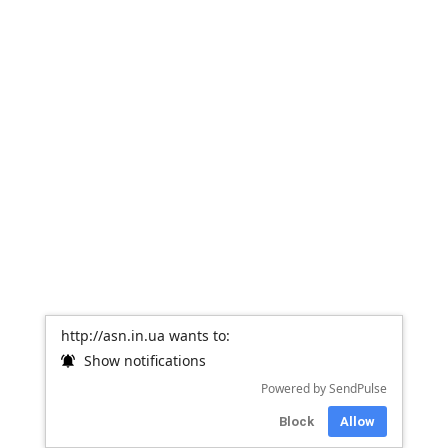
В
ф
2
г
н
З
о
с
м
б
р
и
из
з
а
С
в
http://asn.in.ua wants to:
....
Show notifications
Powered by SendPulse
Block
Allow