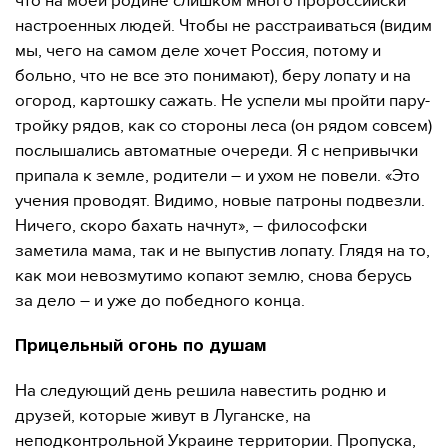
что на моей родине слишком много пророссийски
настроенных людей. Чтобы не расстраиваться (видим
мы, чего на самом деле хочет Россия, потому и
больно, что не все это понимают), беру лопату и на
огород, картошку сажать. Не успели мы пройти пару-
тройку рядов, как со стороны леса (он рядом совсем)
послышались автоматные очереди. Я с непривычки
припала к земле, родители – и ухом не повели. «Это
учения проводят. Видимо, новые патроны подвезли.
Ничего, скоро бахать начнут», – философски
заметила мама, так и не выпустив лопату. Глядя на то,
как мои невозмутимо копают землю, снова берусь
за дело – и уже до победного конца.
Прицельный огонь по душам
На следующий день решила навестить родню и
друзей, которые живут в Луганске, на
неподконтрольной Украине территории. Пропуска,