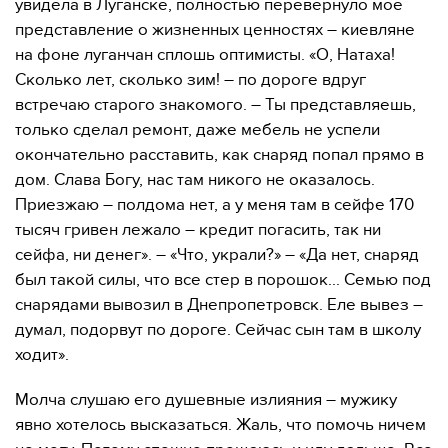
увидела в Луганске, полностью перевернуло мое
представление о жизненных ценностях – киевляне
на фоне луганчан сплошь оптимисты. «О, Натаха!
Сколько лет, сколько зим! – по дороге вдруг
встречаю старого знакомого. – Ты представляешь,
только сделал ремонт, даже мебель не успели
окончательно расставить, как снаряд попал прямо в
дом. Слава Богу, нас там никого не оказалось.
Приезжаю – полдома нет, а у меня там в сейфе 170
тысяч гривен лежало – кредит погасить, так ни
сейфа, ни денег». – «Что, украли?» – «Да нет, снаряд
был такой силы, что все стер в порошок... Семью под
снарядами вывозил в Днепропетровск. Еле вывез –
думал, подорвут по дороге. Сейчас сын там в школу
ходит».
Молча слушаю его душевные излияния – мужику
явно хотелось высказаться. Жаль, что помочь ничем