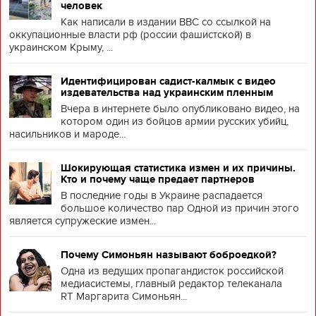
человек
Как написали в издании BBC со ссылкой на
оккупационные власти рф (россии фашистской) в
украинском Крыму, ...
Идентифицирован садист-калмык с видео
издевательства над украинским пленным
Вчера в интернете было опубликовано видео, на
котором один из бойцов армии русских убийц,
насильников и мароде...
Шокирующая статистика измен и их причины.
Кто и почему чаще предает партнеров
В последние годы в Украине распадается
большое количество пар Одной из причин этого
является супружеские измен...
Почему Симоньян называют боброедкой?
Одна из ведущих пропагандисток российской
медиасистемы, главный редактор телеканала
RT Маргарита Симоньян...