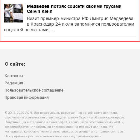
Медведев потряс соцсети своими трусами
Calvin Klein
Визит премьер-министра РФ Дмитрия Медведева
в Краснодар 24 июля запомнился пользователям
соцсетей не местами, ...
О сайте:
Контакты
Редакция
Пользовательское соглашение
Правовая информация
© 2015-2020 АСН. Вся информация, размещенная на веб-сайте asn.in.ua,
охраняется в соответствии с законодательством Украины об авторском праве.
Републикация материалов и фотографий, являющихся собственностью «АСН»,
сопровождается кликабельной гиперссылкой на веб-сайт asn.іn.ua. PR –
материалы, которые отмечены этим знаком, размещены на правах рекламы.
За содержание рекламы ответственность несут рекламодатели.