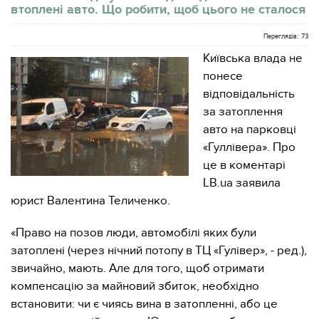
втоплені авто. Що робити, щоб цього не сталося
Переглядів: 73
Київська влада не
понесе
відповідальність
за затоплення
авто на парковці
«Гуллівера». Про
це в коментарі
LB.ua заявила
юрист Валентина Теличенко.
«Право на позов люди, автомобілі яких були
затоплені (через нічний потопу в ТЦ «Гулівер», - ред.),
звичайно, мають. Але для того, щоб отримати
компенсацію за майновий збиток, необхідно
встановити: чи є чиясь вина в затопленні, або це