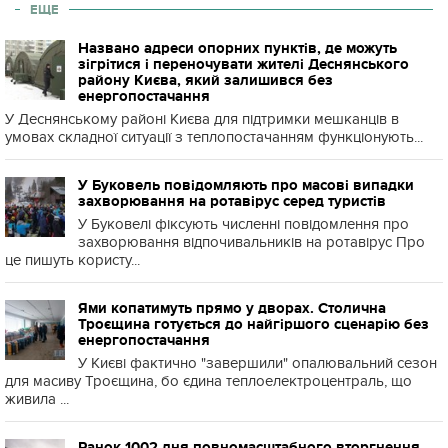
ЕЩЕ
Названо адреси опорних пунктів, де можуть
зігрітися і переночувати жителі Деснянського
району Києва, який залишився без
енергопостачання
У Деснянському районі Києва для підтримки мешканців в
умовах складної ситуації з теплопостачанням функціонують...
У Буковель повідомляють про масові випадки
захворювання на ротавірус серед туристів
У Буковелі фіксують численні повідомлення про
захворювання відпочивальників на ротавірус Про
це пишуть користу...
Ями копатимуть прямо у дворах. Столична
Троєщина готується до найгіршого сценарію без
енергопостачання
У Києві фактично "завершили" опалювальний сезон
для масиву Троєщина, бо єдина теплоелектроцентраль, що
живила ...
Ранок 1002 дня повномасштабного вторгнення.