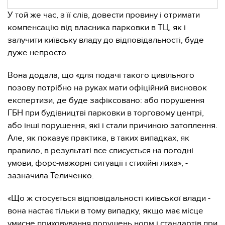
У той же час, з її слів, довести провину і отримати
компенсацію від власника парковки в ТЦ, як і
залучити київську владу до відповідальності, буде
дуже непросто.
Вона додала, що «для подачі такого цивільного
позову потрібно на руках мати офіційний висновок
експертизи, де буде зафіксовано: або порушення
ГБН при будівництві парковки в торговому центрі,
або інші порушення, які і стали причиною затоплення.
Але, як показує практика, в таких випадках, як
правило, в результаті все списується на погодні
умови, форс-мажорні ситуації і стихійні лиха», -
зазначила Теличенко.
«Що ж стосується відповідальності київської влади -
вона настає тільки в тому випадку, якщо має місце
умисне приховування порушень норм і стандартів при