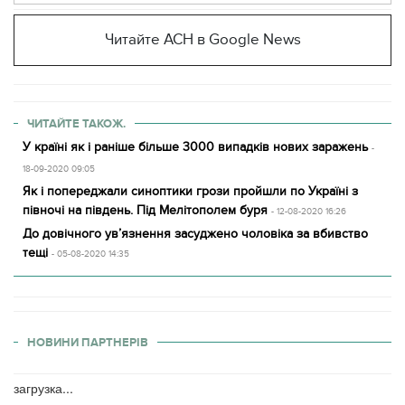
Читайте АСН в Google News
ЧИТАЙТЕ ТАКОЖ.
У країні як і раніше більше 3000 випадків нових заражень
-
18-09-2020 09:05
Як і попереджали синоптики грози пройшли по Україні з
півночі на південь. Під Мелітополем буря
- 12-08-2020 16:26
До довічного ув’язнення засуджено чоловіка за вбивство
тещі
- 05-08-2020 14:35
НОВИНИ ПАРТНЕРІВ
загрузка...