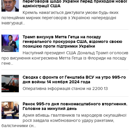
переговорів щодо України перед приходом нової
адміністрації США
Кремль намагається диктувати умови будь-яких
потенційних мирних переговорів з Україною напередодні
інавгурації...
Трамп висунув Метта Гетца на посаду
генерального прокурора США, відомого своєю
позицією проти підтримки України
Наступний президент США Дональд Трамп оголосив
про висунення конгресмена Метта Гетца із Флориди на посаду
гене...
Сводка с фронта от Генштаба ВСУ на утро 995-го
дня войны 14 ноября 2024 года
Оперативна інформація станом на 2200 13
Ранок 995-го дня повномасштабного вторгнення.
Головне за минулий день
Армія вбивць ґвалтівників та мародерів окупаційної
росії завдала комбінованого удару ракетами,
балістичними сн...