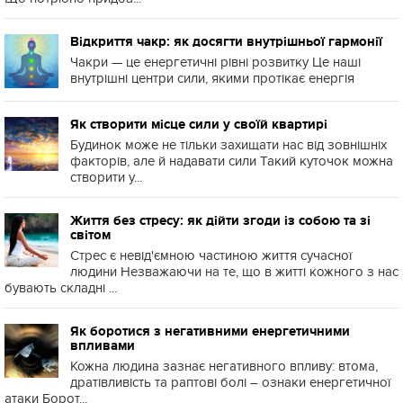
Відкриття чакр: як досягти внутрішньої гармонії
Чакри — це енергетичні рівні розвитку Це наші
внутрішні центри сили, якими протікає енергія
Як створити місце сили у своїй квартирі
Будинок може не тільки захищати нас від зовнішніх
факторів, але й надавати сили Такий куточок можна
створити у...
Життя без стресу: як дійти згоди із собою та зі
світом
Стрес є невід'ємною частиною життя сучасної
людини Незважаючи на те, що в житті кожного з нас
бувають складні ...
Як боротися з негативними енергетичними
впливами
Кожна людина зазнає негативного впливу: втома,
дратівливість та раптові болі – ознаки енергетичної
атаки Борот...