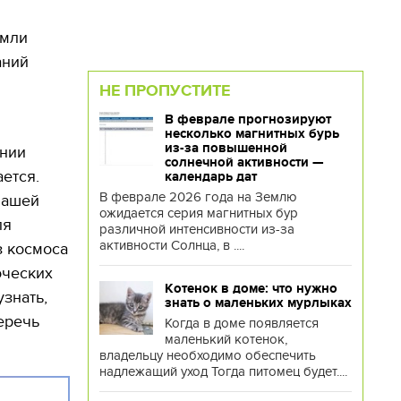
емли
аний
НЕ ПРОПУСТИТЕ
В феврале прогнозируют
несколько магнитных бурь
из-за повышенной
янии
солнечной активности —
ется.
календарь дат
В феврале 2026 года на Землю
нашей
ожидается серия магнитных бур
ля
различной интенсивности из-за
активности Солнца, в ....
з космоса
оческих
Котенок в доме: что нужно
знать,
знать о маленьких мурлыках
еречь
Когда в доме появляется
маленький котенок,
владельцу необходимо обеспечить
надлежащий уход Тогда питомец будет....