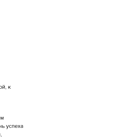
й, к
н
ем
чь успеха
,