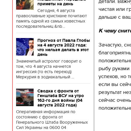
детали. Важн
приметы на день
чистая или г
Сегодня, 4 августа
православные христиане почитают
дальше с ва
память одной из самых известных
последовательниц &nb...
К чему снит
Прогноз от Павла Глобы
Зачастую, сн
на 4 августа 2022 года:
что нельзя делать в этот
благоприятн
день
положительны
Знаменитый астролог говорит о
том, что 4 августа начнется
рыбу руками 
ингрессия (то есть переход)
успехов, но 
Меркурия в зодиакальный ...
если вы сейч
Сводка с фронта от
результат не
Генштаба ВСУ на утро
сейчас очень
162-го дня войны (04
Игорь 
августа 2022 года)
собира
положительны
счета,
Оперативная информация по
воору
состоянию с фронта от
Генерального Штаба Вооруженных
Сил Украины на 0600 04