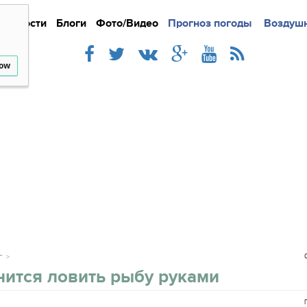
Новости
Блоги
Фото/Видео
Подробно
Прогноз погоды
Новости
Интерв
Воздушн
low
Г
нится ловить рыбу руками