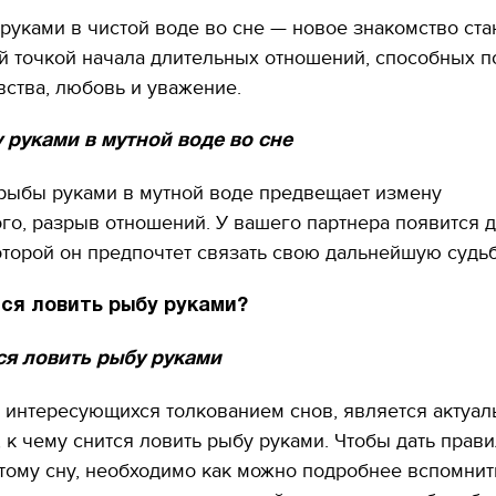
руками в чистой воде во сне — новое знакомство ста
й точкой начала длительных отношений, способных п
ства, любовь и уважение.
 руками в мутной воде во сне
 рыбы руками в мутной воде предвещает измену
о, разрыв отношений. У вашего партнера появится 
оторой он предпочтет связать свою дальнейшую судьб
тся ловить рыбу руками?
ся ловить рыбу руками
 интересующихся толкованием снов, является актуа
, к чему снится ловить рыбу руками. Чтобы дать прав
11.10.2017 | 16:22
тому сну, необходимо как можно подробнее вспомнит
Времена Руси: как вы