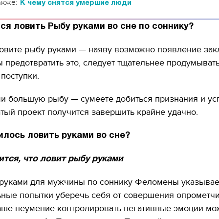
акже:
К чему снятся умершие люди
ся ловить Рыбу руками во сне по соннику?
ловите рыбу руками — наяву возможно появление зак
ы предотвратить это, следует тщательнее продумыват
поступки.
и большую рыбу — сумеете добиться признания и ус
тый проект получится завершить крайне удачно.
илось ловить руками во сне?
тся, что ловит рыбу руками
руками для мужчины по соннику Фeломeны указывае
ьные попытки уберечь себя от совершения опрометч
Ваше неумение контролировать негативные эмоции мо