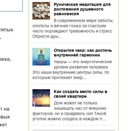
Руническая медитация для
достижения душевного
равновесия
В современном мире заботы,
хлопоты и вечная гонка за счастьем
лятых
часто порождают тревожность и стресс
Обрести душ....
ь
Открытие чакр: как достичь
внутренней гармонии
пеха,
Чакры — это энергетические
уровни развития человека
Это наши внутренние центры силы, по
которым протекает энер....
Как создать место силы в
своей квартире
Дом может не только
защищать нас от внешних
т на
факторов, но и придавать сил Такой
ивых
уголок можно создать в каждом п....
жет