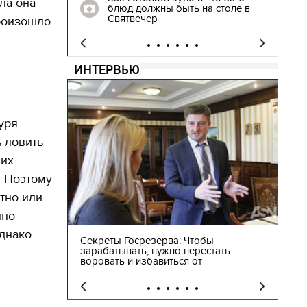
ла она
блюд должны быть на столе в
"
Святвечер
произошло
ИНТЕРВЬЮ
уря
 ловить
ших
. Поэтому
атно или
нно
однако
ы
Лев Парцхаладзе: Надо не закрывать
Гри
тать
школы, а строить такие, чтобы дети
одн
сами захотели в них перейти
это