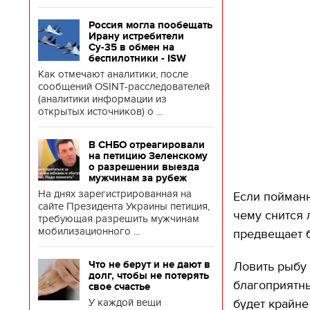
Россия могла пообещать
Ирану истребители
Су-35 в обмен на
беспилотники - ISW
Как отмечают аналитики, после
сообщений OSINT-расследователей
(аналитики информации из
открытых источников) о ...
В СНБО отреагировали
на петицию Зеленскому
о разрешении выезда
мужчинам за рубеж
На днях зарегистрированная на
Если пойманн
сайте Президента Украины петиция,
чему снится 
требующая разрешить мужчинам
мобилизационного ...
предвещает б
Что не берут и не дают в
Ловить рыбу 
долг, чтобы не потерять
благоприятны
свое счастье
У каждой вещи
будет крайне