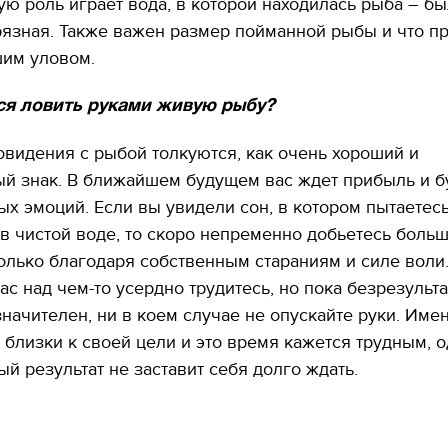
ую роль играет вода, в которой находилась рыба – бы
декорации к фильму
"Сторожевая застава
рязная. Также важен размер пойманной рыбы и что 
шим уловом.
ся ловить руками живую рыбу?
овидения с рыбой толкуются, как очень хороший и
ый знак. В ближайшем будущем вас ждет прибыль и б
х эмоций. Если вы увидели сон, в котором пытаетесь
в чистой воде, то скоро непременно добьетесь боль
только благодаря собственным стараниям и силе воли
ас над чем-то усердно трудитесь, но пока безрезульт
значителен, ни в коем случае не опускайте руки. Име
 близки к своей цели и это время кажется трудным, 
Смилянский. Как «Укрпочта»
Секреты Госрезерва: Чтоб
ется открывать своим клиентам
зарабатывать, нужно перес
й результат не заставит себя долго ждать.
 продавать дешевые товары и
воровать и избавиться от
жать почтальонов
«нечистоплотных» людей