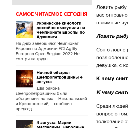
Ловить рыбу 
САМОЕ ЧИТАЕМОЕ СЕГОДНЯ
вас отправно
взаимные чув
Украинские кинологи
достойно выступили на
Чемпионате Европы по
Ловить рыбу
Аджилити
На днях завершился Чемпионат
Европы по Аджилити FCI Agility
Сон о ловле
European Open Belgium 2022 Не
возлюбленног
смотря на трудн...
девушка, с к
Ночной обстрел
Днепропетровщины 4
К чему сни
августа
Два района
К чему снит
Днепропетровщины были
обстреляны ночью – Никопольский
и Криворожский, – сообщил
Среди людей
председ...
вопрос о том
толкование э
4 августа: Марии
Магдалины. Народные