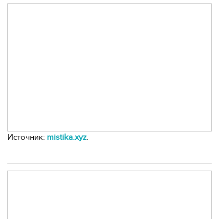
Источник:
mistika.xyz
.