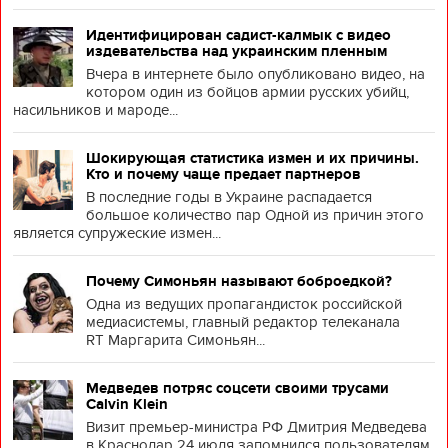
Идентифицирован садист-калмык с видео
издевательства над украинским пленным
Вчера в интернете было опубликовано видео, на
котором один из бойцов армии русских убийц,
насильников и мароде...
Шокирующая статистика измен и их причины.
Кто и почему чаще предает партнеров
В последние годы в Украине распадается
большое количество пар Одной из причин этого
является супружеские измен...
Почему Симоньян называют боброедкой?
Одна из ведущих пропагандисток российской
медиасистемы, главный редактор телеканала
RT Маргарита Симоньян...
Медведев потряс соцсети своими трусами
Calvin Klein
Визит премьер-министра РФ Дмитрия Медведева
в Краснодар 24 июля запомнился пользователям