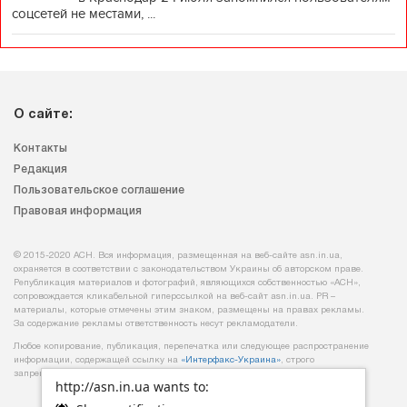
соцсетей не местами, ...
О сайте:
Контакты
Редакция
Пользовательское соглашение
Правовая информация
© 2015-2020 АСН. Вся информация, размещенная на веб-сайте asn.in.ua,
охраняется в соответствии с законодательством Украины об авторском праве.
Републикация материалов и фотографий, являющихся собственностью «АСН»,
сопровождается кликабельной гиперссылкой на веб-сайт asn.іn.ua. PR –
материалы, которые отмечены этим знаком, размещены на правах рекламы.
За содержание рекламы ответственность несут рекламодатели.
Любое копирование, публикация, перепечатка или следующее распространение
информации, содержащей ссылку на
«Интерфакс-Украина»
, строго
запрещается.
http://asn.in.ua wants to: