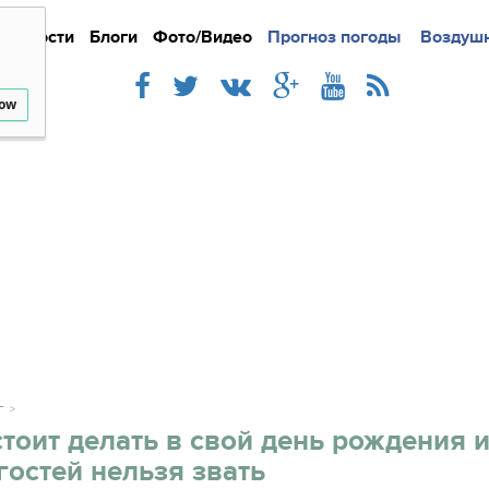
Новости
Блоги
Фото/Видео
Подробно
Прогноз погоды
Новости
Интерв
Воздушн
low
Г
стоит делать в свой день рождения 
гостей нельзя звать