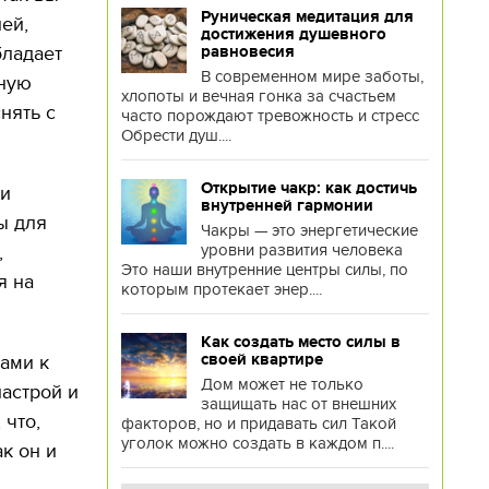
Руническая медитация для
ей,
достижения душевного
равновесия
бладает
В современном мире заботы,
нную
хлопоты и вечная гонка за счастьем
нять с
часто порождают тревожность и стресс
Обрести душ....
Открытие чакр: как достичь
ии
внутренней гармонии
ы для
Чакры — это энергетические
уровни развития человека
,
Это наши внутренние центры силы, по
я на
которым протекает энер....
Как создать место силы в
своей квартире
ами к
Дом может не только
астрой и
защищать нас от внешних
 что,
факторов, но и придавать сил Такой
уголок можно создать в каждом п....
к он и