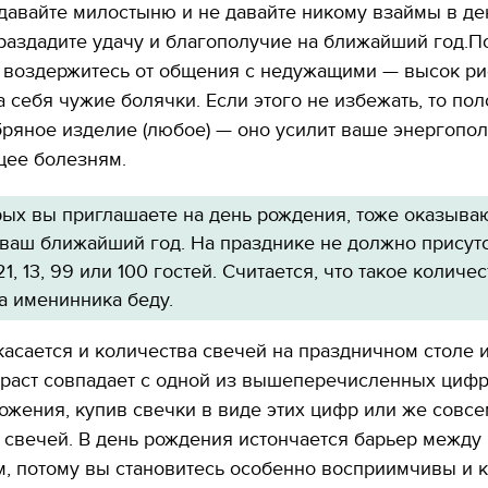
давайте милостыню и не давайте никому взаймы в де
декорации к фильму
"Сторожевая застава
аздадите удачу и благополучие на ближайший год.П
 воздержитесь от общения с недужащими — высок ри
а себя чужие болячки. Если этого не избежать, то пол
ряное изделие (любое) — оно усилит ваше энергопол
щее болезням.
рых вы приглашаете на день рождения, тоже оказыва
 ваш ближайший год. На празднике не должно присут
1, 21, 13, 99 или 100 гостей. Считается, что такое количе
а именинника беду.
касается и количества свечей на праздничном столе и
зраст совпадает с одной из вышеперечисленных цифр
Смилянский. Как «Укрпочта»
Секреты Госрезерва: Чтоб
ется открывать своим клиентам
зарабатывать, нужно перес
ожения, купив свечки в виде этих цифр или же совсе
 продавать дешевые товары и
воровать и избавиться от
жать почтальонов
«нечистоплотных» людей
т свечей. В день рождения истончается барьер между
, потому вы становитесь особенно восприимчивы и к