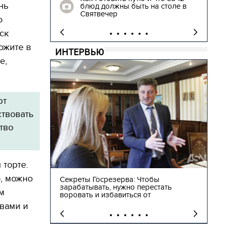
нь
блюд должны быть на столе в
"
Святвечер
о
ск
ожите в
ИНТЕРВЬЮ
е,
ют
ствовать
ство
 торте.
, можно
ы
Лев Парцхаладзе: Надо не закрывать
Гри
тать
школы, а строить такие, чтобы дети
одн
м
сами захотели в них перейти
это
 вами и