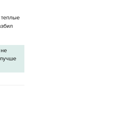
 теплые
азбил
 не
 лучше