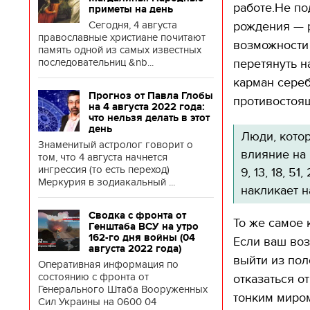
работе.Не по
приметы на день
Сегодня, 4 августа
рождения — р
православные христиане почитают
возможности
память одной из самых известных
последовательниц &nb...
перетянуть н
карман сереб
Прогноз от Павла Глобы
противостоя
на 4 августа 2022 года:
что нельзя делать в этот
день
Люди, кото
Знаменитый астролог говорит о
влияние на
том, что 4 августа начнется
ингрессия (то есть переход)
9, 13, 18, 5
Меркурия в зодиакальный ...
накликает н
Сводка с фронта от
То же самое 
Генштаба ВСУ на утро
162-го дня войны (04
Если ваш во
Игорь 
августа 2022 года)
собира
выйти из пол
счета,
Оперативная информация по
воору
состоянию с фронта от
отказаться о
Генерального Штаба Вооруженных
тонким миром
Сил Украины на 0600 04