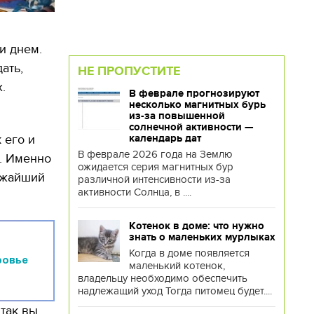
и днем.
ать,
НЕ ПРОПУСТИТЕ
.
В феврале прогнозируют
несколько магнитных бурь
из-за повышенной
солнечной активности —
календарь дат
 его и
В феврале 2026 года на Землю
я. Именно
ожидается серия магнитных бур
ижайший
различной интенсивности из-за
активности Солнца, в ....
Котенок в доме: что нужно
знать о маленьких мурлыках
Когда в доме появляется
ровье
маленький котенок,
владельцу необходимо обеспечить
надлежащий уход Тогда питомец будет....
так вы