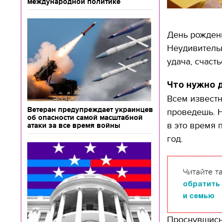
международной политике
День рождени
Неудивительн
удача, счаст
Что нужно 
Всем известн
Ветеран предупреждает украинцев
проведешь. Н
об опасности самой масштабной
в это время
атаки за все время войны
год.
Читайте т
обратить
и семью
Проснувшись 