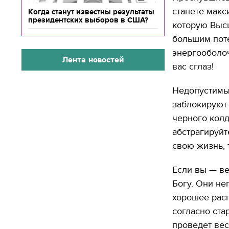
станете макс
Когда станут известны результаты
президентских выборов в США?
которую Высш
большим пот
энергооболоч
Лента новостей
вас сглаз!
Недопустимы
заблокируют 
черного колд
абстрагируйт
свою жизнь, 
Если вы — в
Богу. Они н
хорошее расп
согласно ста
проведет вес