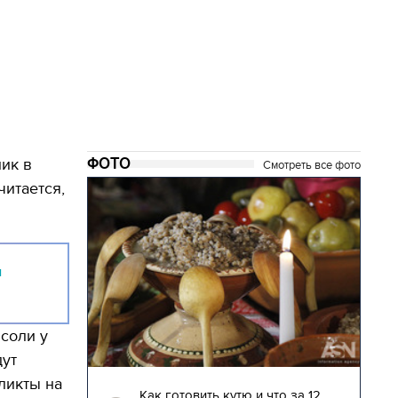
ФОТО
ик в
Смотреть все фото
читается,
и
 соли у
дут
04.01.2018 | 17:16
ликты на
глядят
Как готовить кутю и что за 12