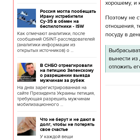
хорошему, и 
Россия могла пообещать
Ирану истребители
Поэтому не с
Су-35 в обмен на
отношения, т
беспилотники - ISW
Как отмечают аналитики, после
посуду в день
сообщений OSINT-расследователей
(аналитики информации из
Выбрасыват
открытых источников) о ...
вынести из 
В СНБО отреагировали
отложить ег
на петицию Зеленскому
о разрешении выезда
мужчинам за рубеж
На днях зарегистрированная на
сайте Президента Украины петиция,
требующая разрешить мужчинам
мобилизационного ...
Что не берут и не дают в
долг, чтобы не потерять
свое счастье
У каждой вещи