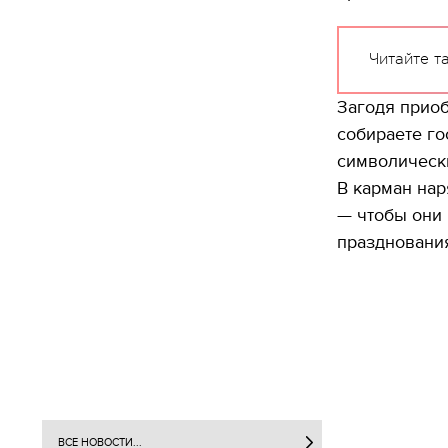
Читайте т
Загодя приоб
собираете го
символически
В карман нар
— чтобы они 
празднования
ВСЕ НОВОСТИ...