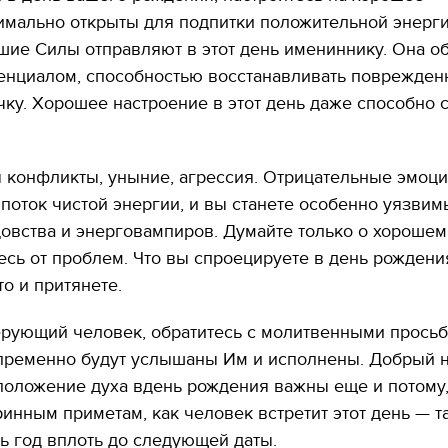
имально открыты для подпитки положительной энерги
ие Силы отправляют в этот день имениннику. Она о
енциалом, способностью восстанавливать поврежде
ку. Хорошее настроение в этот день даже способно с
 конфликты, уныние, агрессия. Отрицательные эмоц
поток чистой энергии, и вы станете особенно уязвим
овства и энерговампиров. Думайте только о хорошем
есь от проблем. Что вы спроецируете в день рождени
то и притянете.
ерующий человек, обратитесь с молитвенными просьб
епременно будут услышаны Им и исполнены. Добрый н
оложение духа вдень рождения важны еще и потому,
ринным приметам, как человек встретит этот день — та
ь год вплоть до следующей даты.