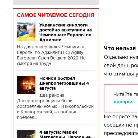
САМОЕ ЧИТАЕМОЕ СЕГОДНЯ
Украинские кинологи
достойно выступили на
Чемпионате Европы по
Аджилити
На днях завершился Чемпионат
Что нельзя
Европы по Аджилити FCI Agility
Отдельно нуж
European Open Belgium 2022 Не
смотря на трудн...
свой день ро
что этим вы 
Ночной обстрел
Днепропетровщины 4
августа
Читайте т
Два района
Днепропетровщины были
поверья
обстреляны ночью – Никопольский
и Криворожский, – сообщил
Не берите за
председ...
соседки не пр
4 августа: Марии
преследоват
Магдалины. Народные