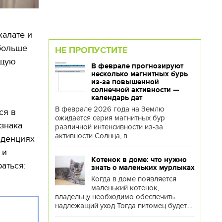
халате и
 больше
НЕ ПРОПУСТИТЕ
ящую
В феврале прогнозируют
несколько магнитных бурь
из-за повышенной
солнечной активности —
календарь дат
В феврале 2026 года на Землю
ся в
ожидается серия магнитных бур
 знака
различной интенсивности из-за
активности Солнца, в ....
нденциях
 и
Котенок в доме: что нужно
раться:
знать о маленьких мурлыках
Когда в доме появляется
маленький котенок,
владельцу необходимо обеспечить
надлежащий уход Тогда питомец будет....