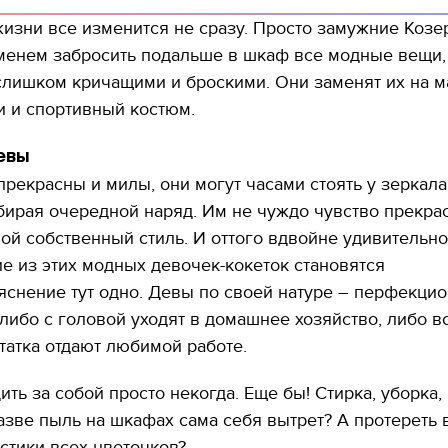
изни все изменится не сразу. Просто замужние Козе
еменем забросить подальше в шкаф все модные вещи,
слишком кричащими и броскими. Они заменят их на 
ки и спортивный костюм.
евы
екрасны и милы, они могут часами стоять у зеркала
бирая очередной наряд. Им не чуждо чувство прекрас
ой собственный стиль. И оттого вдвойне удивительно,
е из этих модных девочек-кокеток становятся
яснение тут одно. Девы по своей натуре – перфекцио
либо с головой уходят в домашнее хозяйство, либо в
татка отдают любимой работе.
ть за собой просто некогда. Еще бы! Стирка, уборка,
азве пыль на шкафах сама себя вытрет? А протереть
стики всех цветочков?