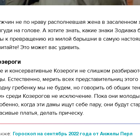
жчин не по нраву располневшая жена в засаленном 
гуди на голове. А хотите знать, какие знаки Зодиака
ны к превращению из милой барышни в самую насто
читайте! Это может вас удивить.
озероги
е и консервативные Козероги не слишком разбирают
ы. Естественно, мерить всех представительниц этого
одну гребенку мы не будем, но говорить об общих те
и» среди Козерогов не исключение. Пока они молоды
обенно, когда эти дамы ищут себе пару, они будут ста
асивые платья, делать прическу.
акже:
Гороскоп на сентябрь 2022 года от Анжелы Перл