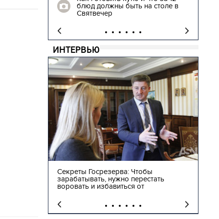
блюд должны быть на столе в
"
Святвечер
ИНТЕРВЬЮ
ы
Лев Парцхаладзе: Надо не закрывать
Гри
тать
школы, а строить такие, чтобы дети
одн
сами захотели в них перейти
это