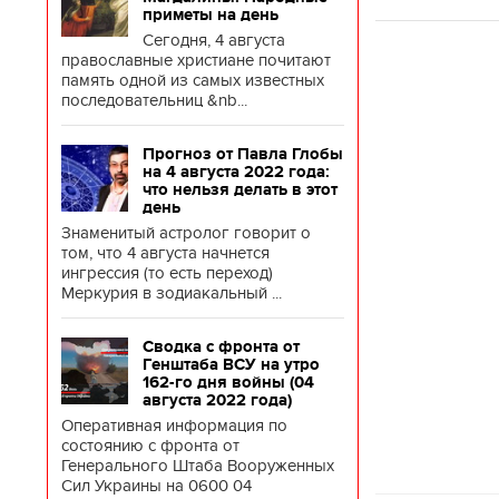
приметы на день
Сегодня, 4 августа
православные христиане почитают
память одной из самых известных
последовательниц &nb...
Прогноз от Павла Глобы
на 4 августа 2022 года:
что нельзя делать в этот
день
Знаменитый астролог говорит о
том, что 4 августа начнется
ингрессия (то есть переход)
Меркурия в зодиакальный ...
Сводка с фронта от
Генштаба ВСУ на утро
162-го дня войны (04
Игорь 
августа 2022 года)
собира
счета,
Оперативная информация по
воору
состоянию с фронта от
Генерального Штаба Вооруженных
Сил Украины на 0600 04