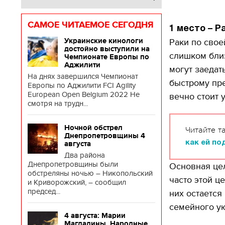
САМОЕ ЧИТАЕМОЕ СЕГОДНЯ
1 место – Р
Украинские кинологи
Раки по свое
достойно выступили на
слишком близ
Чемпионате Европы по
Аджилити
могут заедат
На днях завершился Чемпионат
быстрому пре
Европы по Аджилити FCI Agility
European Open Belgium 2022 Не
вечно стоит 
смотря на трудн...
Ночной обстрел
Читайте т
Днепропетровщины 4
как ей по
августа
Два района
Днепропетровщины были
Основная цел
обстреляны ночью – Никопольский
часто этой ц
и Криворожский, – сообщил
председ...
них остается
семейного ую
4 августа: Марии
Магдалины. Народные