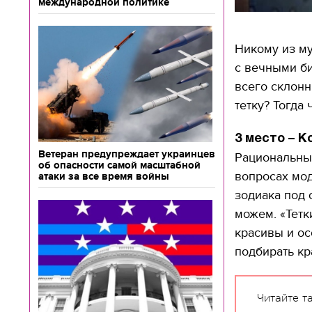
международной политике
Никому из му
с вечными би
всего склон
тетку? Тогда 
3 место – К
Ветеран предупреждает украинцев
Рациональны
об опасности самой масштабной
вопросах мод
атаки за все время войны
зодиака под 
можем. «Тетк
красивы и ос
подбирать кр
Читайте т