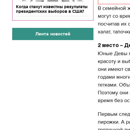
Когда станут известны результаты
В семейной ж
президентских выборов в США?
могут со вр
посчитав их 
халат, тапоч
Лента новостей
2 место – Д
Юные Девы пр
красоту и вы
они имеют св
годами многи
тетками. Объ
Поэтому они 
время без ос
Первым следи
пирожки. А р
тряпочкой ли