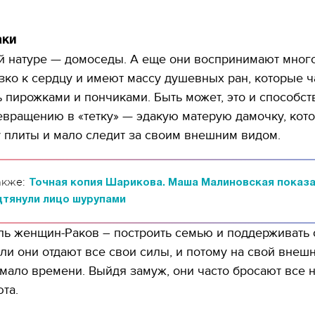
аки
й натуре — домоседы. А еще они воспринимают мног
ко к сердцу и имеют массу душевных ран, которые ч
ь пирожками и пончиками. Быть может, это и способст
вращению в «тетку» — эдакую матерую дамочку, кот
у плиты и мало следит за своим внешним видом.
акже:
Точная копия Шарикова. Маша Малиновская показа
дтянули лицо шурупами
ь женщин-Раков – построить семью и поддерживать 
ели они отдают все свои силы, и потому на свой внеш
 мало времени. Выйдя замуж, они часто бросают все н
та.
11.10.2017 | 16:22
Времена Руси: как вы