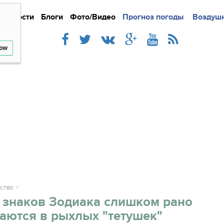
Новости
Блоги
Фото/Видео
Подробно
Прогноз погоды
Новости
Интерв
Воздушн
low
СТВО
 знаков Зодиака слишком рано
аются в рыхлых "тетушек"