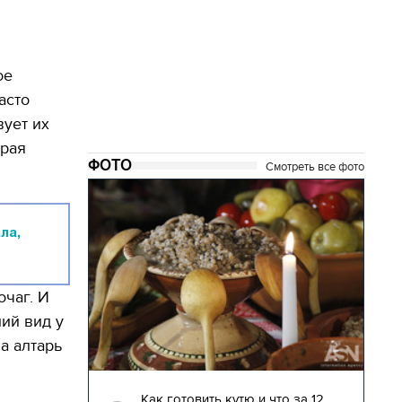
ое
асто
вует их
орая
ФОТО
Смотреть все фото
ла,
очаг. И
ний вид у
а алтарь
04.01.2018 | 17:16
глядят
Как готовить кутю и что за 12