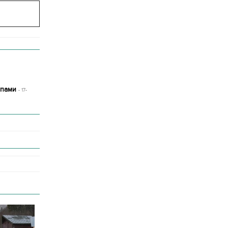
упами
- 17-