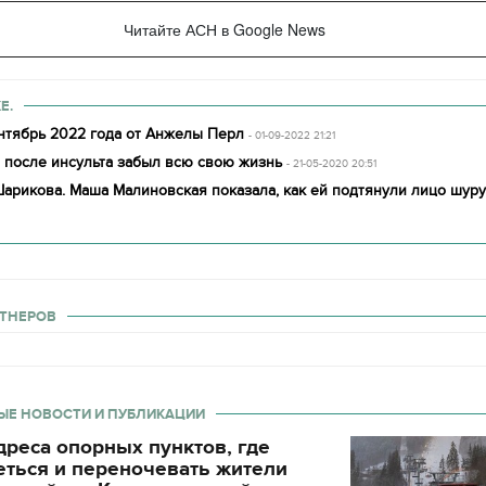
Читайте АСН в Google News
Е.
ентябрь 2022 года от Анжелы Перл
- 01-09-2022 21:21
 после инсульта забыл всю свою жизнь
- 21-05-2020 20:51
Шарикова. Маша Малиновская показала, как ей подтянули лицо шур
ТНЕРОВ
ЫЕ НОВОСТИ И ПУБЛИКАЦИИ
реса опорных пунктов, где
еться и переночевать жители