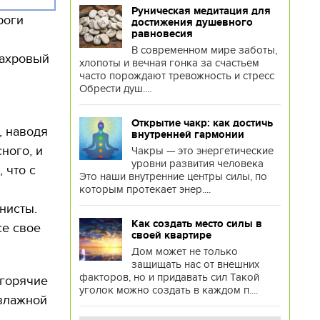
Руническая медитация для
роги
достижения душевного
равновесия
В современном мире заботы,
махровый
хлопоты и вечная гонка за счастьем
часто порождают тревожность и стресс
Обрести душ....
Открытие чакр: как достичь
, наводя
внутренней гармонии
ного, и
Чакры — это энергетические
уровни развития человека
 что с
Это наши внутренние центры силы, по
которым протекает энер....
нисты.
Как создать место силы в
се свое
своей квартире
Дом может не только
защищать нас от внешних
факторов, но и придавать сил Такой
 горячие
уголок можно создать в каждом п....
 влажной