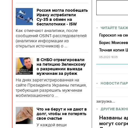
Россия могла пообещать
Ирану истребители
Су-35 в обмен на
беспилотники - ISW
ЧИТАЙТЕ ТАКЖ
Как отмечают аналитики, после
Гороскоп на с
сообщений OSINT-расследователей
(аналитики информации из
Борис Моисеев
открытых источников) о ...
Точная копия 
05-2020 18:05
В СНБО отреагировали
на петицию Зеленскому
о разрешении выезда
мужчинам за рубеж
На днях зарегистрированная на
НОВОСТИ ПАР
сайте Президента Украины петиция,
требующая разрешить мужчинам
мобилизационного ...
загрузка...
Что не берут и не дают в
ДРУГИЕ ВАЖН
долг, чтобы не потерять
Названы ад
свое счастье
могут согр
У каждой вещи