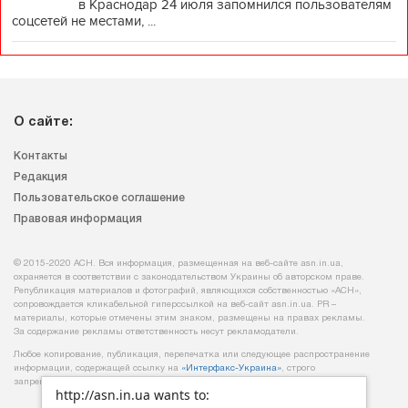
в Краснодар 24 июля запомнился пользователям
соцсетей не местами, ...
О сайте:
Контакты
Редакция
Пользовательское соглашение
Правовая информация
© 2015-2020 АСН. Вся информация, размещенная на веб-сайте asn.in.ua,
охраняется в соответствии с законодательством Украины об авторском праве.
Републикация материалов и фотографий, являющихся собственностью «АСН»,
сопровождается кликабельной гиперссылкой на веб-сайт asn.іn.ua. PR –
материалы, которые отмечены этим знаком, размещены на правах рекламы.
За содержание рекламы ответственность несут рекламодатели.
Любое копирование, публикация, перепечатка или следующее распространение
информации, содержащей ссылку на
«Интерфакс-Украина»
, строго
запрещается.
http://asn.in.ua wants to: