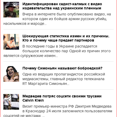
Идентифицирован садист-калмык с видео
издевательства над украинским пленным
Вчера в интернете было опубликовано видео, на
котором один из бойцов армии русских убийц,
насильников и мароде...
Шокирующая статистика измен и их причины.
Кто и почему чаще предает партнеров
В последние годы в Украине распадается
большое количество пар Одной из причин этого
является супружеские измен...
Почему Симоньян называют боброедкой?
Одна из ведущих пропагандисток российской
медиасистемы, главный редактор телеканала
RT Маргарита Симоньян...
Медведев потряс соцсети своими трусами
Calvin Klein
Визит премьер-министра РФ Дмитрия Медведева
в Краснодар 24 июля запомнился пользователям
соцсетей не местами, ...