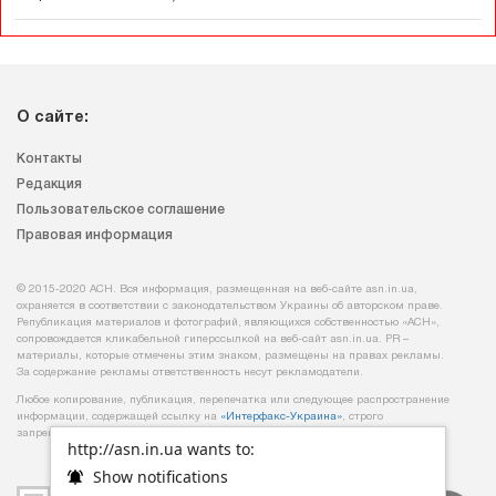
О сайте:
Контакты
Редакция
Пользовательское соглашение
Правовая информация
© 2015-2020 АСН. Вся информация, размещенная на веб-сайте asn.in.ua,
охраняется в соответствии с законодательством Украины об авторском праве.
Републикация материалов и фотографий, являющихся собственностью «АСН»,
сопровождается кликабельной гиперссылкой на веб-сайт asn.іn.ua. PR –
материалы, которые отмечены этим знаком, размещены на правах рекламы.
За содержание рекламы ответственность несут рекламодатели.
Любое копирование, публикация, перепечатка или следующее распространение
информации, содержащей ссылку на
«Интерфакс-Украина»
, строго
запрещается.
http://asn.in.ua wants to:
Show notifications