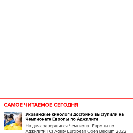
н
и
п
с
Т
у
м
с
в
к
п..
САМОЕ ЧИТАЕМОЕ СЕГОДНЯ
Украинские кинологи достойно выступили на
Чемпионате Европы по Аджилити
На днях завершился Чемпионат Европы по
Аджилити FCI Agility European Open Belgium 2022