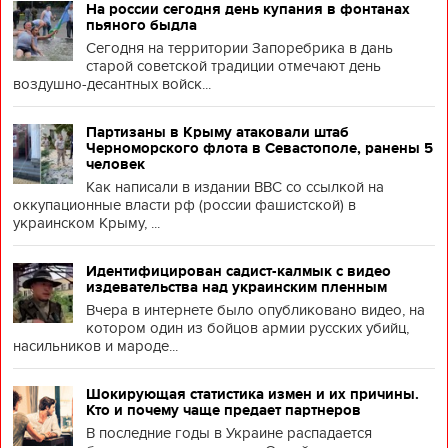
На россии сегодня день купания в фонтанах
пьяного быдла
Сегодня на территории Запоребрика в дань
старой советской традиции отмечают день
воздушно-десантных войск...
Партизаны в Крыму атаковали штаб
Черноморского флота в Севастополе, ранены 5
человек
Как написали в издании BBC со ссылкой на
оккупационные власти рф (россии фашистской) в
украинском Крыму, ...
Идентифицирован садист-калмык с видео
издевательства над украинским пленным
Вчера в интернете было опубликовано видео, на
котором один из бойцов армии русских убийц,
насильников и мароде...
Шокирующая статистика измен и их причины.
Кто и почему чаще предает партнеров
В последние годы в Украине распадается