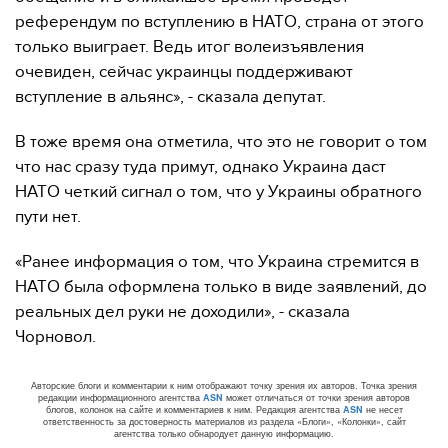
референдум по вступлению в НАТО, страна от этого
только выиграет. Ведь итог волеизъявления
очевиден, сейчас украинцы поддерживают
вступление в альянс», - сказала депутат.
В тоже время она отметила, что это не говорит о том
что нас сразу туда примут, однако Украина даст
НАТО четкий сигнал о том, что у Украины обратного
пути нет.
«Ранее информация о том, что Украина стремится в
НАТО была оформлена только в виде заявлений, до
реальных дел руки не доходили», - сказала
Чорновол.
Авторские блоги и комментарии к ним отображают точку зрения их авторов. Точка зрения
редакции информационного агентства
ASN
может отличаться от точки зрения авторов
блогов, колонок на сайте и комментариев к ним. Редакция агентства
ASN
не несет
ответственность за достоверность материалов из раздела «Блоги», «Колонки», сайт
агентства только обнародует данную информацию.