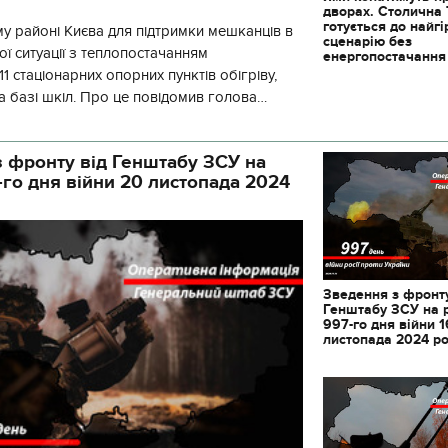
дворах. Столична
готується до найг
у районі Києва для підтримки мешканців в
сценарію без
ї ситуації з теплопостачанням
енергопостачання
1 стаціонарних опорних пунктів обігріву,
а базі шкіл. Про це повідомив голова
йонної в місті Києві державної ад
 фронту від Генштабу ЗСУ на
-го дня війни 20 листопада 2024
Зведення з фронту
Генштабу ЗСУ на 
997-го дня війни 1
листопада 2024 р