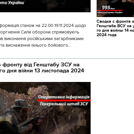
Сводка с фронта 
формація станом на 22.00 19.11.2024 щодо
Генштаба ВСУ на 
го дня войны 14 н
вторгнення Сили оборони спрямовують
2024 года
ив виконання російськими загарбниками
у та виснаження їхнього бойового
початку доби відбулося 130 бойових
 фронту від Генштабу ЗСУ на
го дня війни 13 листопада 2024