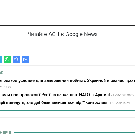
Читайте АСН в Google News
Ж.
л резкое условие для завершения войны с Украиной и разнес проп
23 07:22
вили про провокації Росії на навчаннях НАТО в Арктиці
- 15-10-2018 10:05
рії виведуть, але дві бази залишаться під її контролем
- 11-12-2017 16:24
НЕРІВ