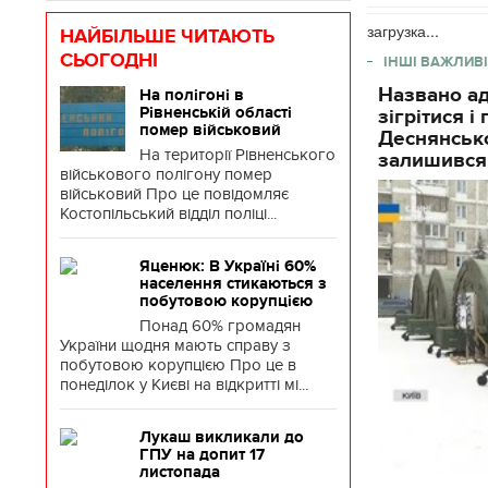
загрузка...
НАЙБІЛЬШЕ ЧИТАЮТЬ
СЬОГОДНІ
ІНШІ ВАЖЛИВІ
Названо ад
На полігоні в
Рівненській області
зігрітися 
помер військовий
Деснянсько
На території Рівненського
залишився
військового полігону помер
військовий Про це повідомляє
Костопільський відділ поліці...
Яценюк: В Україні 60%
населення стикаються з
побутовою корупцією
Понад 60% громадян
України щодня мають справу з
побутовою корупцією Про це в
понеділок у Києві на відкритті мі...
Лукаш викликали до
ГПУ на допит 17
листопада
.