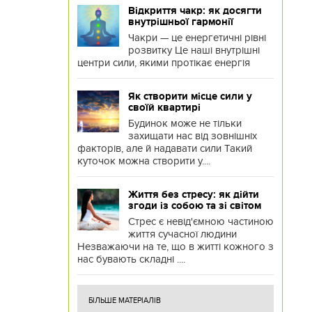
Відкриття чакр: як досягти
внутрішньої гармонії
Чакри — це енергетичні рівні
розвитку Це наші внутрішні
центри сили, якими протікає енергія
Як створити місце сили у
своїй квартирі
Будинок може не тільки
захищати нас від зовнішніх
факторів, але й надавати сили Такий
куточок можна створити у....
Життя без стресу: як дійти
згоди із собою та зі світом
Стрес є невід'ємною частиною
життя сучасної людини
Незважаючи на те, що в житті кожного з
нас бувають складні ....
БІЛЬШЕ МАТЕРІАЛІВ