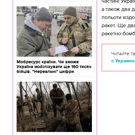
частині Украї
а також два
польоти вздо
ракет. Ще дв
ракетно-бомбо
Читайте т
с Украино
Мобресурс країни. Чи зможе
Україна мобілізувати ще 160 тисяч
бійців. "Нереальні" цифри