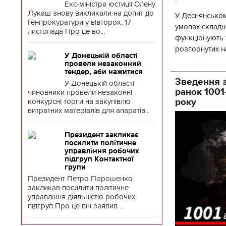
Екс-міністра юстиції Олену
Лукаш знову викликали на допит до
У Деснянськом
Генпрокуратури у вівторок, 17
умовах складно
листопада Про це во...
функціонують 1
розгорнутих н
У Донецькій області
Деснянської ра
провели незаконний
тендер, аби нажитися
Зведення з
У Донецькій області
ранок 1001
чиновники провели незаконні
року
конкурсні торги на закупівлю
витратних матеріалів для апаратів...
Президент закликає
посилити політичне
управління робочих
підгруп Контактної
групи
Президент Петро Порошенко
закликав посилити політичне
управління діяльністю робочих
підгруп Про це він заявив ...