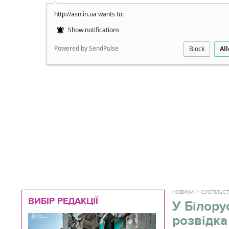
http://asn.in.ua wants to:
Докладно
Show notifications
Powered by SendPulse
Block
Al
НОВИНИ
СУСПІЛЬС
ВИБІР РЕДАКЦІЇ
У Білору
розвідка