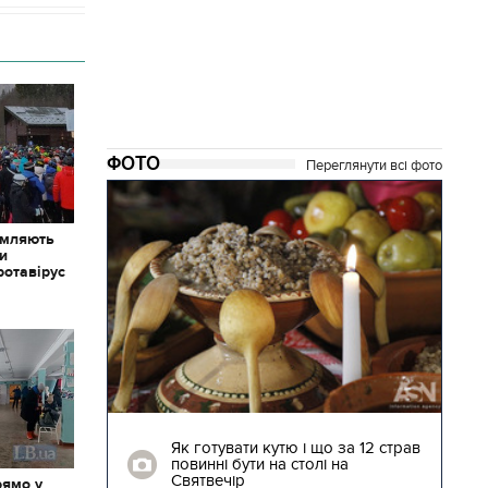
ФОТО
Переглянути всі фото
омляють
ки
ротавірус
04.01.2018 | 17:16
ють
Як готувати кутю і що за 12 страв
"Сторожова
повинні бути на столі на
Святвечір
рямо у