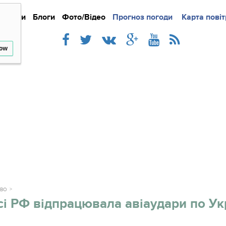
Новини
Блоги
Фото/Відео
Прогноз погоди
Докладно
Новини
Карта повіт
Iнте
low
ТВО
сі РФ відпрацювала авіаудари по Укра