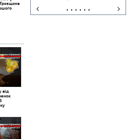
 Троєщина
іршого
 від
ранок
6
оку