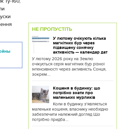
к Ту-160,
ли
пуски
сення
НЕ ПРОПУСТІТЬ
У лютому очікують кілька
магнітних бур через
підвищену сонячну
войны
активність — календар дат
У лютому 2026 року на Землю
очікується серія магнітних бур різної
інтенсивності через активність Сонця,
зокрем....
Кошеня в будинку: що
потрібно знати про
маленьких мурликів
Коли в будинку з'являється
маленьке кошеня, власнику необхідно
забезпечити належний догляд Що
потрібно придба....