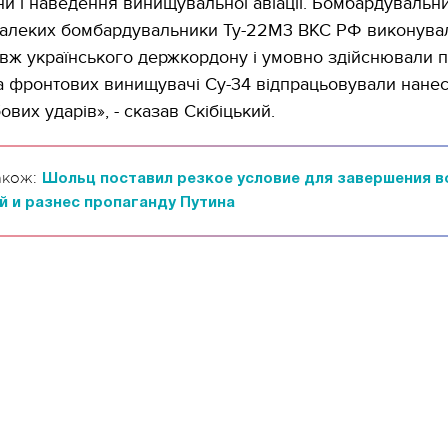
ни і наведення винищувальної авіації. Бомбардувальни
 далеких бомбардувальники Ту-22М3 ВКС РФ виконува
вж українського держкордону і умовно здійснювали 
а фронтових винищувачі Су-34 відпрацьовували нане
вих ударів», - сказав Скібіцький.
акож:
Шольц поставил резкое условие для завершения 
й и разнес пропаганду Путина