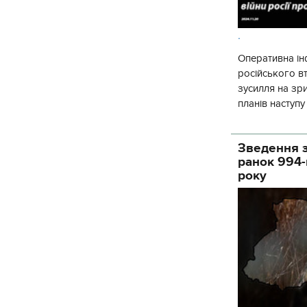
.
Оперативна ін
російського 
зусилля на зр
планів наступ
потенціалу. З 
Зведення з
ранок 994-
року