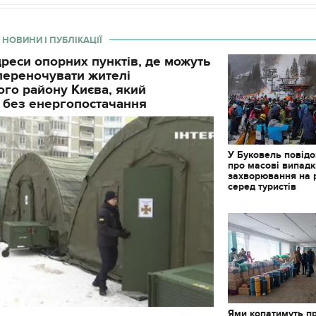
 НОВИНИ І ПУБЛІКАЦІЇ
реси опорних пунктів, де можуть
і переночувати жителі
го району Києва, який
 без енергопостачання
У Буковель повід
про масові випад
захворювання на 
серед туристів
11.10.2017 | 16:22
Часи Русі: як вигляда
декорації до фільму 
застава"
Ями копатимуть п