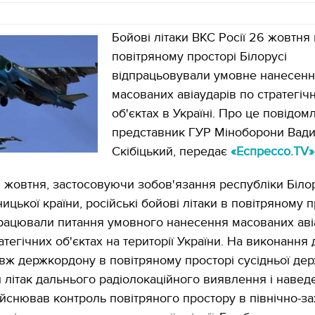
Бойові літаки ВКС Росії 26 жовтня 
повітряному просторі Білорусі
відпрацьовували умовне нанесен
масованих авіаударів по стратегіч
об'єктах в Україні. Про це повідом
представник ГУР Міноборони Вад
Скібіцький, передає
«Еспрессо.TV»
6 жовтня, застосовуючи зобов'язання республіки Біло
цької країни, російські бойові літаки в повітряному п
працювали питання умовного нанесення масованих аві
атегічних об'єктах на території України. На виконання
вж держкордону в повітряному просторі сусідньої де
 літак дальнього радіолокаційного виявлення і навед
ійснював контроль повітряного простору в північно-за