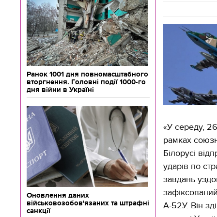
Ранок 1001 дня повномасштабного
вторгнення. Головні події 1000-го
дня війни в Україні
«У середу, 2
рамках союзни
Білорусі від
ударів по стр
завдань уздо
зафіксований
Оновлення даних
військовозобов'язаних та штрафні
А-52У. Він зд
санкції