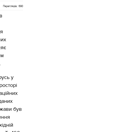
Переглядів: 690
в
ня
них
ляє
им
.
русь у
росторі
аційних
 даних
ржави був
ення
хідній