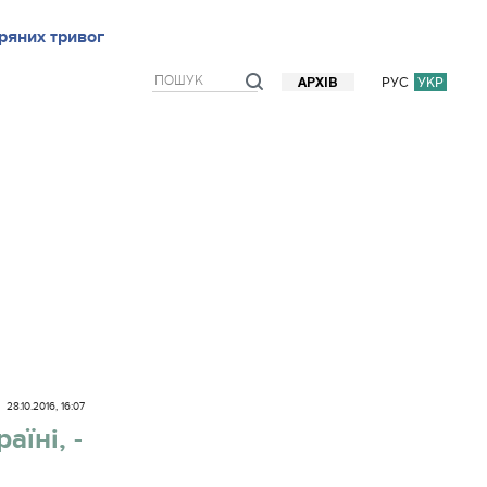
ряних тривог
рв`ю
Блоги
Думки
Фото/Відео
Прогноз погоди
РУС
УКР
АРХІВ
28.10.2016, 16:07
їні, -