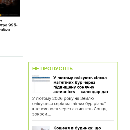
от
утро 995-
оября
НЕ ПРОПУСТІТЬ
У лютому очікують кілька
магнітних бур через
підвищену сонячну
активність — календар дат
У лютому 2026 року на Землю
очікується серія магнітних бур різної
інтенсивності через активність Сонця,
зокрем....
Кошеня в будинку: що