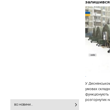
залишився
.
У Деснянськом
умовах складно
функціонують 1
розгорнутих н
Деснянської ра
ВСІ НОВИНИ...