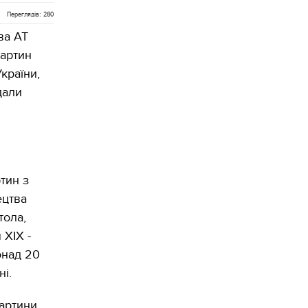
Переглядів: 280
ва АТ
картин
країни,
дали
тин з
ецтва
тола,
 XIX -
онад 20
ні.
артини.