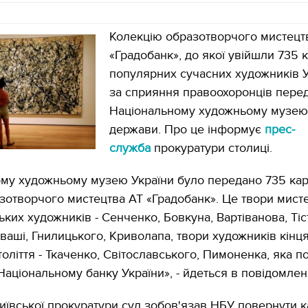
Колекцію образотворчого мистецт
«Градобанк», до якої увійшли 735 
популярних сучасних художників У
за сприяння правоохоронців пере
Національному художньому музею
держави. Про це інформує
прес-
служба
прокуратури столиці.
му художньому музею України було передано 735 кар
азотворчого мистецтва АТ «Градобанк». Це твори мист
ьких художників - Сенченко, Бовкуна, Вартіванова, Тіс
ваші, Гнилицького, Криволапа, твори художників кінця
толіття - Ткаченко, Світославського, Пимоненка, яка п
Національному банку України», - йдеться в повідомлен
иївської прокуратури суд зобов'язав НБУ повернути к