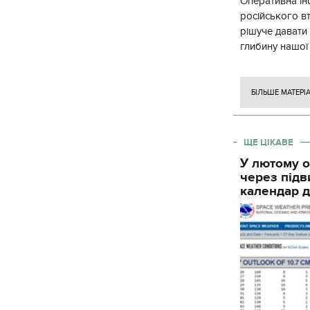
Оперативна ін
російського в
рішуче давати
глибину нашої
вогневого ура
БІЛЬШЕ МАТЕРІ
ЩЕ ЦІКАВЕ
У лютому о
через підв
календар д