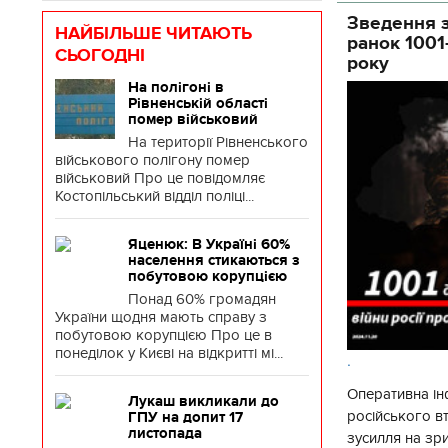
Зведення з
НАЙБІЛЬШЕ ЧИТАЮТЬ
ранок 1001
СЬОГОДНІ
року
На полігоні в
Рівненській області
помер військовий
На території Рівненського
військового полігону помер
військовий Про це повідомляє
Костопільський відділ поліці...
Яценюк: В Україні 60%
населення стикаються з
побутовою корупцією
Понад 60% громадян
України щодня мають справу з
побутовою корупцією Про це в
понеділок у Києві на відкритті мі...
.
Оперативна ін
Лукаш викликали до
російського 
ГПУ на допит 17
листопада
зусилля на зр