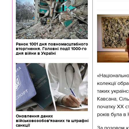
Ранок 1001 дня повномасштабного
вторгнення. Головні події 1000-го
дня війни в Україні
«Національно
колекції обр
таких українс
Кавсана, Сіль
початку ХХ с
років була в 
Оновлення даних
військовозобов'язаних та штрафні
санкції
За позовом к