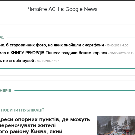
Читайте АСН в Google News
Ж.
нє. 6 старовинних фото, на яких знайшли смартфони
- 15-10-2021 14:00
ила в КНИГУ РЕКОРДІВ Гіннеса завдяки божим корівок
- 10-06-2020 08:15
ь не згорів музей
- 14-03-2019 17:27
НЕРІВ
 НОВИНИ І ПУБЛІКАЦІЇ
реси опорних пунктів, де можуть
і переночувати жителі
го району Києва, який