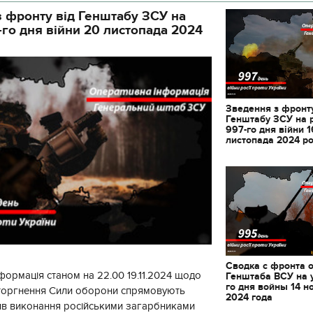
 фронту від Генштабу ЗСУ на
-го дня війни 20 листопада 2024
Зведення з фронту
Генштабу ЗСУ на 
997-го дня війни 1
листопада 2024 р
Сводка с фронта 
11.10.2017 | 16:22
формація станом на 22.00 19.11.2024 щодо
Генштаба ВСУ на 
Часи Русі: як вигляда
го дня войны 14 н
вторгнення Сили оборони спрямовують
декорації до фільму 
2024 года
ив виконання російськими загарбниками
застава"