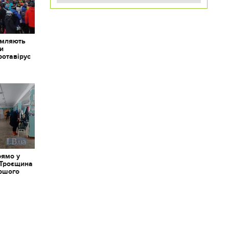
омляють
ки
ротавірус
рямо у
 Троєщина
іршого