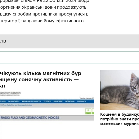
формація станом на 22.00 12.11.2024 щодо
торгнення Українські воїни продовжують
 відсіч спробам противника просунутися в
 території, завдаючи йому ефективного
ження, виснажуючи по всій
АЛІВ
чікують кілька магнітних бур
ищену сонячну активність —
ат
Кошеня в будинку
потрібно знати пр
маленьких мурлик