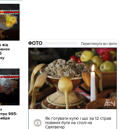
ФОТО
Переглянути всі фото
 від
ранок
6
оку
от
04.01.2018 | 17:16
утро 995-
ють
Як готувати кутю і що за 12 страв
оября
"Сторожова
повинні бути на столі на
Святвечір