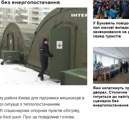
 без енергопостачання
У Буковель повід
про масові випад
захворювання на 
серед туристів
Ями копатимуть п
дворах. Столична
готується до найг
у районі Києва для підтримки мешканців в
сценарію без
ї ситуації з теплопостачанням
енергопостачання
1 стаціонарних опорних пунктів обігріву,
а базі шкіл. Про це повідомив голова
йонної в місті Києві державної ад