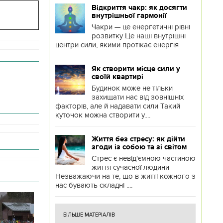
Відкриття чакр: як досягти
внутрішньої гармонії
Чакри — це енергетичні рівні
розвитку Це наші внутрішні
центри сили, якими протікає енергія
Як створити місце сили у
своїй квартирі
Будинок може не тільки
захищати нас від зовнішніх
факторів, але й надавати сили Такий
куточок можна створити у....
Життя без стресу: як дійти
згоди із собою та зі світом
Стрес є невід'ємною частиною
життя сучасної людини
Незважаючи на те, що в житті кожного з
нас бувають складні ....
БІЛЬШЕ МАТЕРІАЛІВ