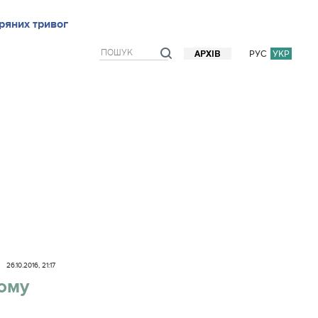
ряних тривог
рв`ю
Блоги
Думки
Фото/Відео
Прогноз погоди
РУС
УКР
АРХІВ
26.10.2016, 21:17
ному