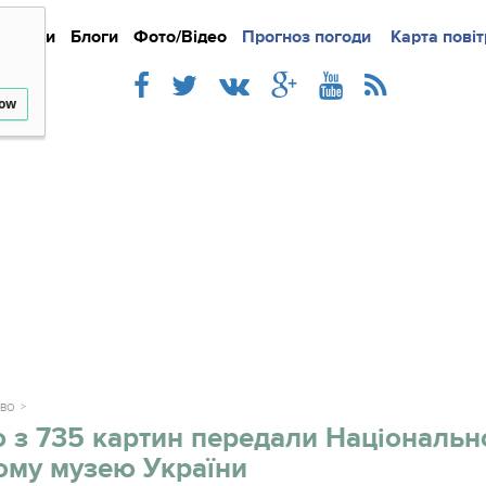
Новини
Блоги
Фото/Відео
Прогноз погоди
Докладно
Новини
Карта повіт
Iнте
low
ТВО
 з 735 картин передали Національ
ому музею України