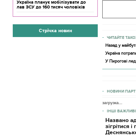
Україна планує мобілізувати до
лав ЗСУ до 160 тисяч чоловіків
Стрічка новин
ЧИТАЙТЕ ТАКО
Назад у майбут
Україна потрап
У Пирогові лед
НОВИНИ ПАРТ
загрузка...
ІНШІ ВАЖЛИВІ
Названо ад
зігрітися 
Деснянсько