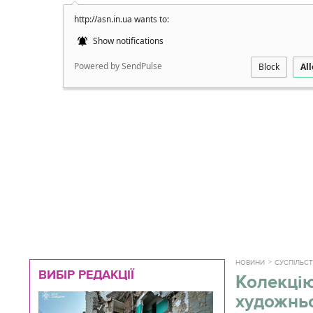
http://asn.in.ua wants to:
Докладно
Show notifications
Powered by SendPulse
Block
Al
НОВИНИ
СУСПІЛЬС
ВИБІР РЕДАКЦІЇ
Колекцію
художнь