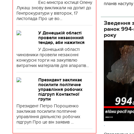
Екс-міністра юстиції Олену
планів наступ
Лукаш знову викликали на допит до
потенціалу. З 
Генпрокуратури у вівторок, 17
листопада Про це во...
Зведення з
ранок 994-
У Донецькій області
року
провели незаконний
тендер, аби нажитися
У Донецькій області
чиновники провели незаконні
конкурсні торги на закупівлю
витратних матеріалів для апаратів...
Президент закликає
посилити політичне
управління робочих
підгруп Контактної
групи
Президент Петро Порошенко
закликав посилити політичне
управління діяльністю робочих
підгруп Про це він заявив ...
.