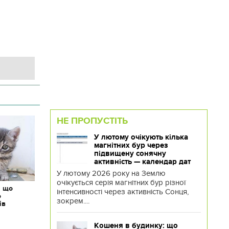
НЕ ПРОПУСТІТЬ
У лютому очікують кілька
магнітних бур через
підвищену сонячну
активність — календар дат
У лютому 2026 року на Землю
очікується серія магнітних бур різної
: що
інтенсивності через активність Сонця,
о
зокрем....
ів
Кошеня в будинку: що