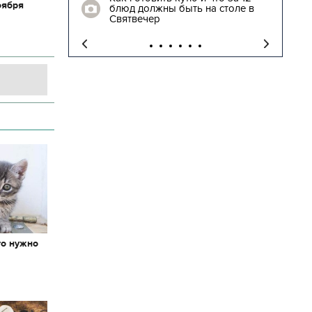
оября
блюд должны быть на столе в
"
Святвечер
то нужно
х