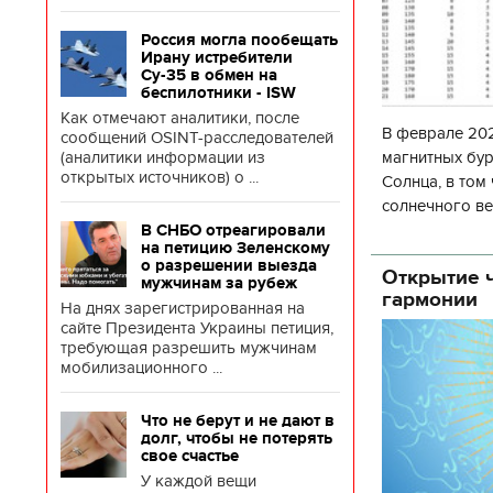
Россия могла пообещать
Ирану истребители
Су-35 в обмен на
беспилотники - ISW
Как отмечают аналитики, после
В феврале 202
сообщений OSINT-расследователей
магнитных бур
(аналитики информации из
открытых источников) о ...
Солнца, в том
солнечного ве
Согласно прог
В СНБО отреагировали
на петицию Зеленскому
об
о разрешении выезда
Открытие ч
мужчинам за рубеж
гармонии
На днях зарегистрированная на
сайте Президента Украины петиция,
требующая разрешить мужчинам
мобилизационного ...
Что не берут и не дают в
долг, чтобы не потерять
свое счастье
У каждой вещи