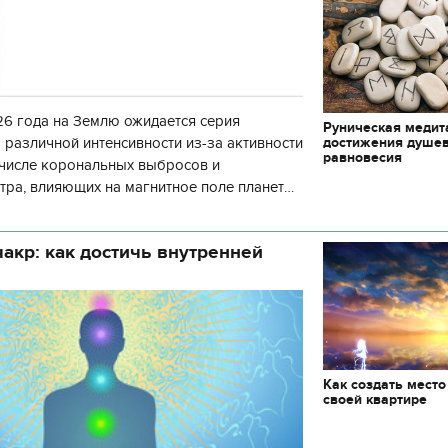
6 года на Землю ожидается серия
Руническая медит
достижения душе
 различной интенсивности из-за активности
равновесия
 числе корональных выбросов и
тра, влияющих на магнитное поле планеты.
нозу космической погоды, геомагнитная
акр: как достичь внутренней
Как создать место
своей квартире