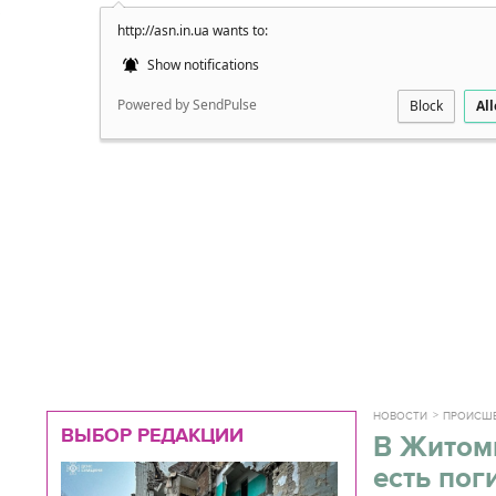
http://asn.in.ua wants to:
Подробно
Show notifications
Powered by SendPulse
Block
Al
НОВОСТИ
ПРОИСШ
ВЫБОР РЕДАКЦИИ
В Житоми
есть по