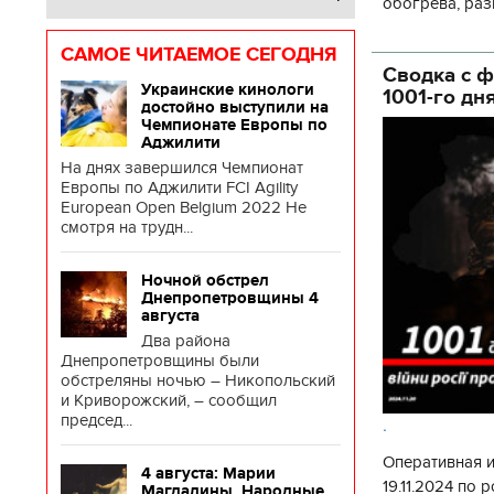
обогрева, раз
глава Деснянс
государственн
САМОЕ ЧИТАЕМОЕ СЕГОДНЯ
Сводка с ф
Украинские кинологи
1001-го дн
достойно выступили на
Чемпионате Европы по
Аджилити
На днях завершился Чемпионат
Европы по Аджилити FCI Agility
European Open Belgium 2022 Не
смотря на трудн...
Ночной обстрел
Днепропетровщины 4
августа
Два района
Днепропетровщины были
обстреляны ночью – Никопольский
и Криворожский, – сообщил
председ...
.
Оперативная 
4 августа: Марии
19.11.2024 по
Магдалины. Народные