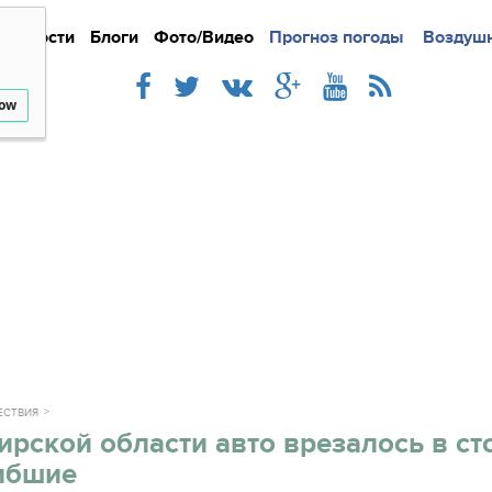
Новости
Блоги
Фото/Видео
Подробно
Прогноз погоды
Новости
Интерв
Воздушн
low
ЕСТВИЯ
рской области авто врезалось в ст
гибшие