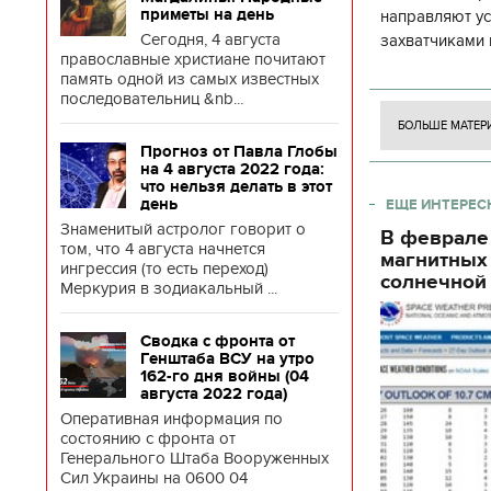
приметы на день
направляют у
Сегодня, 4 августа
захватчиками 
православные христиане почитают
боевого потен
память одной из самых известных
боевых ст
последовательниц &nb...
БОЛЬШЕ МАТЕР
Прогноз от Павла Глобы
на 4 августа 2022 года:
что нельзя делать в этот
день
ЕЩЕ ИНТЕРЕС
Знаменитый астролог говорит о
В феврале
том, что 4 августа начнется
магнитных
ингрессия (то есть переход)
солнечной 
Меркурия в зодиакальный ...
Сводка с фронта от
Генштаба ВСУ на утро
162-го дня войны (04
августа 2022 года)
Оперативная информация по
состоянию с фронта от
Генерального Штаба Вооруженных
Сил Украины на 0600 04