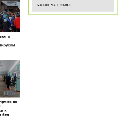
БОЛЬШЕ МАТЕРИАЛОВ
ают о
вирусом
 прямо во
я
ся к
ю без