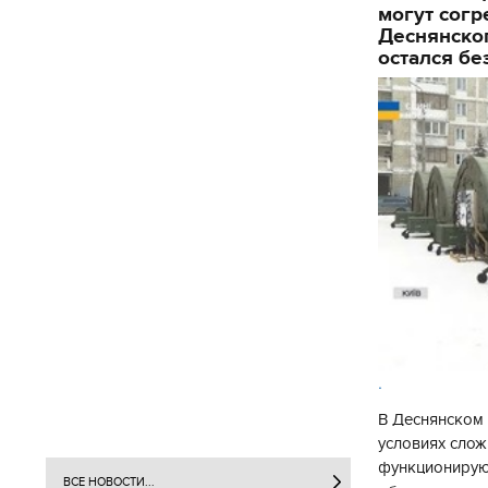
могут согр
Деснянског
остался бе
.
В Деснянском 
условиях слож
функционируют
ВСЕ НОВОСТИ...