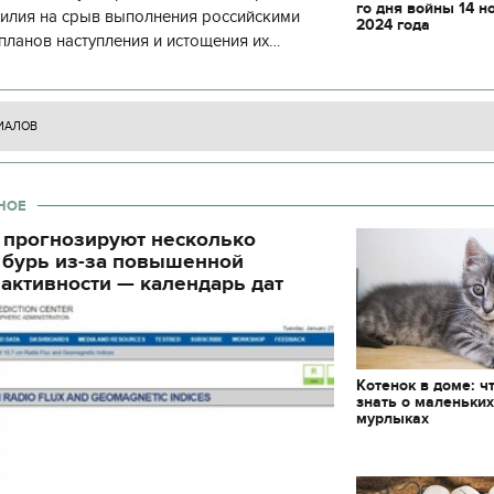
го дня войны 14 н
декорации к фильму
силия на срыв выполнения российскими
2024 года
"Сторожевая застава
планов наступления и истощения их
циала. С начала суток произошло 130
ИАЛОВ
НОЕ
 прогнозируют несколько
 бурь из-за повышенной
активности — календарь дат
Котенок в доме: ч
знать о маленьки
мурлыках