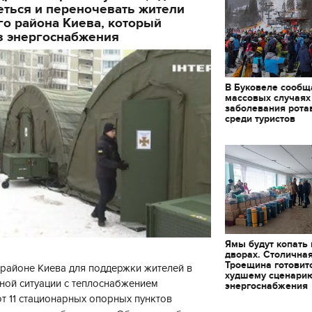
еться и переночевать жители
о района Киева, который
з энергоснабжения
В Буковеле сообщ
массовых случаях
заболевания рота
среди туристов
Ямы будут копать
дворах. Столична
Троещина готовит
районе Киева для поддержки жителей в
худшему сценари
ной ситуации с теплоснабжением
энергоснабжения
 11 стационарных опорных пунктов