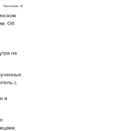
Просмотров: 25
инском
им. Об
утра на
олученных
тель с.
н в
ил
ицами,