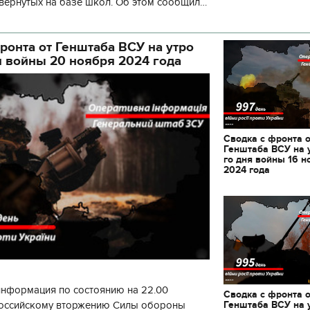
вернутых на базе школ. Об этом сообщил
кой районной в городе Киеве
ой а
ронта от Генштаба ВСУ на утро
я войны 20 ноября 2024 года
Сводка с фронта 
Генштаба ВСУ на 
го дня войны 16 н
2024 года
информация по состоянию на 22.00
11.10.2017 | 16:22
Сводка с фронта 
Генштаба ВСУ на 
 российскому вторжению Силы обороны
Времена Руси: как вы