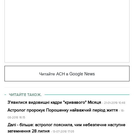
Читайте АСН в Google News
ЧИТАЙТЕ ТАКОЖ.
З'явилися видовищні кадри "кривавого" Місяця
- 21-01-2019 10:48
Астролог пророкує Порошенку найважчий період життя
- 18-
08-2018 16:15
Далі - більше: астролог пояснила, чим небезпечне наступне
затемнення 28 липня
- 13-07-2018 17:05