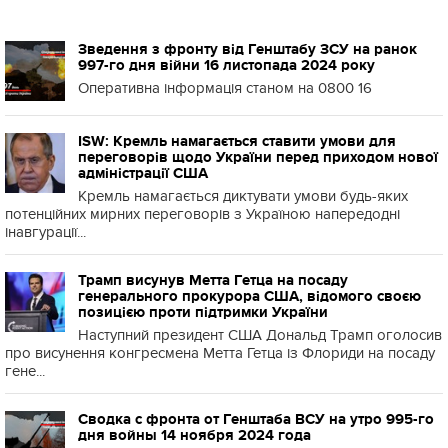
Зведення з фронту від Генштабу ЗСУ на ранок
997-го дня війни 16 листопада 2024 року
Оперативна інформація станом на 0800 16
ISW: Кремль намагається ставити умови для
переговорів щодо України перед приходом нової
адміністрації США
Кремль намагається диктувати умови будь-яких
потенційних мирних переговорів з Україною напередодні
інавгурації...
Трамп висунув Метта Гетца на посаду
генерального прокурора США, відомого своєю
позицією проти підтримки України
Наступний президент США Дональд Трамп оголосив
про висунення конгресмена Метта Гетца із Флориди на посаду
гене...
Сводка с фронта от Генштаба ВСУ на утро 995-го
дня войны 14 ноября 2024 года