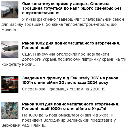
Ями копатимуть прямо у дворах. Столична
Троєщина готується до найгіршого сценарію без
енергопостачання
У Києві фактично "завершили" опалювальний сезон
для масиву Троєщина, бо єдина теплоелектроцентраль, що
живила ...
Ранок 1002 дня повномасштабного вторгнення.
Головні події
США і Німеччина оголосили про нові пакети
допомоги Україні, посилюючи підтримку країни на тлі
конфлікту Росій...
Зведення з фронту від Генштабу ЗСУ на ранок
1001-го дня війни 20 листопада 2024 року
Оперативна інформація станом на 2200 19
Ранок 1001 дня повномасштабного вторгнення.
Головні події 1000-го дня війни в Україні
На 1000 день повномасштабної війни в Україні
президент Володимир Зеленський представив у
Верховній Раді План в...