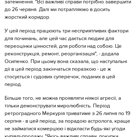
затемнення. "Всі важливі справи потрібно завершити
до 26 червня. Далі ми потрапляємо в досить
жорсткий коридор.
У цей період працюють три несприятливих фактори
для починань, але цей час дається людині для
переоцінки цінностей, для роботи над собою. Це
реконструкція, ремонт, реорганізація", - додала
Осипенко. При цьому вона сказала, що наступальні
дії в цей період закінчаться поразкою - це ж
стосується і судових суперечок, поданих в цей
період.
Більше того, не можна проявляти ніякої агресії, а
тільки демонструвати миролюбність. Період
ретроградного Меркурія триватиме з 26 липня по 19
серпня - в цей період, за порадою астролога, краще
не займатися комерцією і відкласти будь-які угоди
купівлі-продажу. "Якісь важливі справи, покупки,