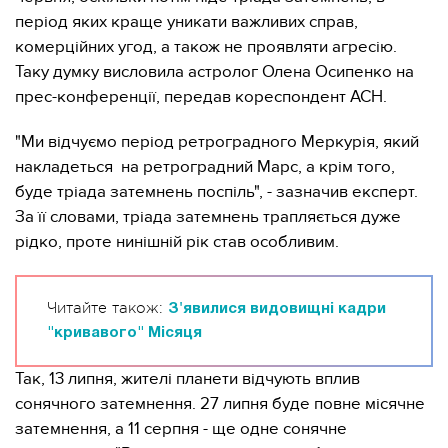
період яких краще уникати важливих справ,
комерційних угод, а також не проявляти агресію.
Таку думку висловила астролог Олена Осипенко на
прес-конференції, передав кореспондент АСН.
"Ми відчуємо період ретроградного Меркурія, який
накладеться на ретроградний Марс, а крім того,
буде тріада затемнень поспіль", - зазначив експерт.
За її словами, тріада затемнень трапляється дуже
рідко, проте нинішній рік став особливим.
Читайте також:
З'явилися видовищні кадри
"кривавого" Місяця
Так, 13 липня, жителі планети відчують вплив
сонячного затемнення. 27 липня буде повне місячне
затемнення, а 11 серпня - ще одне сонячне