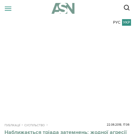
РУС
УКР
22.06.2018, 17:36
ПУБЛІКАЦІЇ
СУСПІЛЬСТВО
Наближається тріада затемнень: жодної агресії