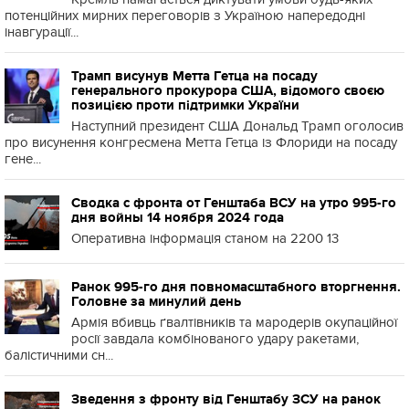
потенційних мирних переговорів з Україною напередодні
інавгурації...
Трамп висунув Метта Гетца на посаду
генерального прокурора США, відомого своєю
позицією проти підтримки України
Наступний президент США Дональд Трамп оголосив
про висунення конгресмена Метта Гетца із Флориди на посаду
гене...
Сводка с фронта от Генштаба ВСУ на утро 995-го
дня войны 14 ноября 2024 года
Оперативна інформація станом на 2200 13
Ранок 995-го дня повномасштабного вторгнення.
Головне за минулий день
Армія вбивць ґвалтівників та мародерів окупаційної
росії завдала комбінованого удару ракетами,
балістичними сн...
Зведення з фронту від Генштабу ЗСУ на ранок