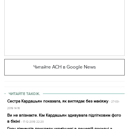
Читайте АСН в Google News
ЧИТАЙТЕ ТАКОЖ.
Сестра Кардашьян показала, як виглядає без макіяжу
- 27-03-
2019 14:16
Ви не впізнаєте. Кім Кардашьян здивувала підлітковим фото
в бікіні
- 17-12-2018 22:20
Гору діамантів прислали українцеві в дешевій посилці з