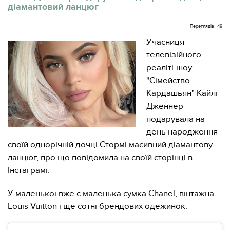
діамантовий ланцюг
Переглядів: 49
Учасниця
телевізійного
реаліті-шоу
"Сімейство
Кардашьян" Кайлі
Дженнер
подарувала на
день народження
своїй однорічній дочці Стормі масивний діамантову
ланцюг, про що повідомила на своїй сторінці в
Інстаграмі.
У маленької вже є маленька сумка Chanel, вінтажна
Louis Vuitton і ще сотні брендових одежинок.