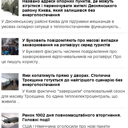
Названо адреси опорних пунктів, де можуть
зігрітися і переночувати жителі Деснянського
району Києва, який залишився без
енергопостачання
У Деснянському районі Києва для підтримки мешканців в
умовах складної ситуації з теплопостачанням функціонують...
У Буковель повідомляють про масові випадки
захворювання на ротавірус серед туристів
У Буковелі фіксують численні повідомлення про
захворювання відпочивальників на ротавірус Про
це пишуть користу...
Ями копатимуть прямо у дворах. Столична
Троєщина готується до найгіршого сценарію без
енергопостачання
У Києві фактично "завершили" опалювальний сезон
для масиву Троєщина, бо єдина теплоелектроцентраль, що
живила ...
Ранок 1002 дня повномасштабного вторгнення.
Головні події
США і Німеччина оголосили про нові пакети