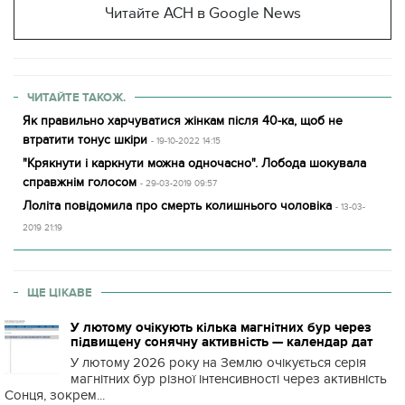
Читайте АСН в Google News
ЧИТАЙТЕ ТАКОЖ.
Як правильно харчуватися жінкам після 40-ка, щоб не
втратити тонус шкіри
- 19-10-2022 14:15
"Крякнути і каркнути можна одночасно". Лобода шокувала
справжнім голосом
- 29-03-2019 09:57
Лоліта повідомила про смерть колишнього чоловіка
- 13-03-
2019 21:19
ЩЕ ЦІКАВЕ
У лютому очікують кілька магнітних бур через
підвищену сонячну активність — календар дат
У лютому 2026 року на Землю очікується серія
магнітних бур різної інтенсивності через активність
Сонця, зокрем...