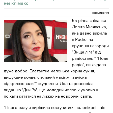
неї клімакс
Переглядів: 676
55-річна співачка
Лоліта Мілявська,
яка давно виїхала
в Росію, на
врученні нагороди
"Вища ліга" від
радіостанції "Нове
радіо", виглядала
дуже добре. Елегантна маленька чорна сукня,
вишукане кольє, стильний макіяж і зачіска
підкреслювали її схуднення. Лоліта розповіла
виданню "Дни.Ру", що молодий чоловік умовив її
поїхати кататися на лижах на новорічні свята.
"Цього разу я вирішила поступитися чоловікові - він