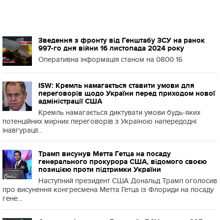
Зведення з фронту від Генштабу ЗСУ на ранок
997-го дня війни 16 листопада 2024 року
Оперативна інформація станом на 0800 16
ISW: Кремль намагається ставити умови для
переговорів щодо України перед приходом нової
адміністрації США
Кремль намагається диктувати умови будь-яких
потенційних мирних переговорів з Україною напередодні
інавгурації...
Трамп висунув Метта Гетца на посаду
генерального прокурора США, відомого своєю
позицією проти підтримки України
Наступний президент США Дональд Трамп оголосив
про висунення конгресмена Метта Гетца із Флориди на посаду
гене...