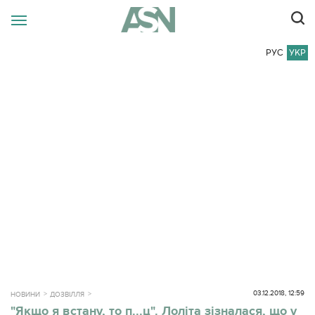
РУС
УКР
03.12.2018, 12:59
НОВИНИ
ДОЗВІЛЛЯ
"Якщо я встану, то п...ц". Лоліта зізналася, що у