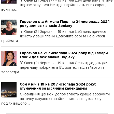
♈️ Овен (21 березня - 19 квітня) Цей день вимагатиме
від вас рішучості Не відкладайте важливих справ,
вони пр...
Гороскоп від Анжели Перл на 21 листопада 2024
року для всіх знаків Зодіаку
♈️ Овен (21 березня - 19 квітня) Цей день принесе
ясність у ваші плани Довіряйте собі та не бійтеся
приймати ...
Гороскоп на 21 листопада 2024 року від Тамари
Глоби для всіх знаків Зодіаку
♈️ Овен (21 березня - 19 квітня) День підходить для
перегляду пріоритетів Відмовтеся від зайвого та
зосередьт...
Сон у ніч з 19 на 20 листопада 2024 року:
тлумачення за місячним календарем
Сновидіння цієї ночі допомагають краще зрозуміти
поточну ситуацію і знайти приховані підказки у
подіях вашого ...