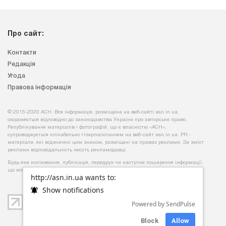
Про сайт:
Контакти
Редакція
Угода
Правова інформація
© 2015-2020 АСН. Вся інформація, розміщена на веб-сайті asn.in.ua,
охороняється відповідно до законодавства України про авторське право.
Републікування матеріалів і фотографій, що є власністю «АСН»,
супроводжується клікабельно гіперпосиланням на веб-сайт asn.іn.ua. PR -
матеріали, які відзначені цим знаком, розміщені на правах реклами. За зміст
реклами відповідальність несуть рекламодавці.
Будь-яке копiювання, публiкацiя, передрук чи наступне поширення iнформацiї,
що мiстить посилання на
«Iнтерфакс-Україна»
, суворо забороняється.
http://asn.in.ua wants to:
Show notifications
Powered by SendPulse
Block
Allow