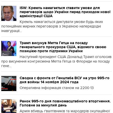
ISW: Кремль намагається ставити умови для
переговорів щодо України перед приходом нової
адміністрації США
Кремль намагається диктувати умови будь-яких
потенційних мирних переговорів з Україною напередодні
інавгурації...
Трамп висунув Метта Гетца на посаду
генерального прокурора США, відомого своєю
позицією проти підтримки України
Наступний президент США Дональд Трамп оголосив
про висунення конгресмена Метта Гетца із Флориди на посаду
гене...
Сводка с фронта от Генштаба ВСУ на утро 995-го
дня войны 14 ноября 2024 года
Оперативна інформація станом на 2200 13
Ранок 995-го дня повномасштабного вторгнення.
Головне за минулий день
Армія вбивць ґвалтівників та мародерів окупаційної