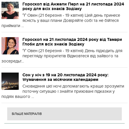
Гороскоп від Анжели Перл на 21 листопада 2024
року для всіх знаків Зодіаку
♈️ Овен (21 березня - 19 квітня) Цей день принесе
ясність у ваші плани Довіряйте собі та не бійтеся
приймати ...
Гороскоп на 21 листопада 2024 року від Тамари
Глоби для всіх знаків Зодіаку
♈️ Овен (21 березня - 19 квітня) День підходить для
перегляду пріоритетів Відмовтеся від зайвого та
зосередьт...
Сон у ніч з 19 на 20 листопада 2024 року:
тлумачення за місячним календарем
Сновидіння цієї ночі допомагають краще зрозуміти
поточну ситуацію і знайти приховані підказки у
подіях вашого ...
БІЛЬШЕ МАТЕРІАЛІВ