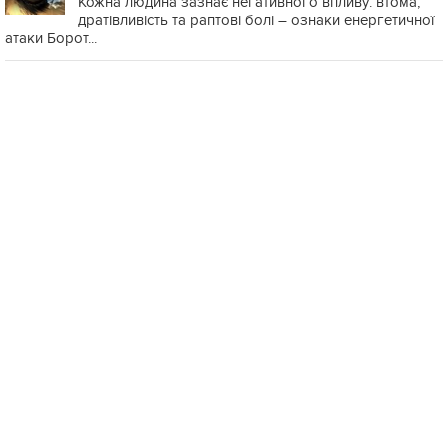
Кожна людина зазнає негативного впливу: втома,
дратівливість та раптові болі – ознаки енергетичної
атаки Борот...