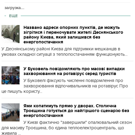
загрузка...
ЕЩЕ
Названо адреси опорних пунктів, де можуть
зігрітися і переночувати жителі Деснянського
району Києва, який залишився без
енергопостачання
У Деснянському районі Києва для підтримки мешканців в
умовах складної ситуації з теплопостачанням функціонують...
У Буковель повідомляють про масові випадки
захворювання на ротавірус серед туристів
У Буковелі фіксують численні повідомлення про
захворювання відпочивальників на ротавірус Про
це пишуть користу...
Ями копатимуть прямо у дворах. Столична
Троєщина готується до найгіршого сценарію без
енергопостачання
У Києві фактично "завершили" опалювальний сезон
для масиву Троєщина, бо єдина теплоелектроцентраль, що
живила ...