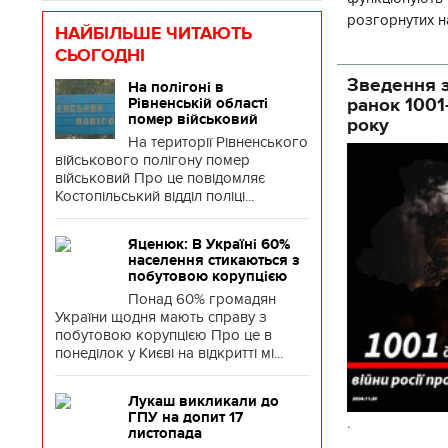
розгорнутих н
НАЙБІЛЬШЕ ЧИТАЮТЬ
Деснянської ра
СЬОГОДНІ
Зведення з
На полігоні в
ранок 1001
Рівненській області
помер військовий
року
На території Рівненського
військового полігону помер
військовий Про це повідомляє
Костопільський відділ поліці...
Яценюк: В Україні 60%
населення стикаються з
побутовою корупцією
Понад 60% громадян
України щодня мають справу з
побутовою корупцією Про це в
понеділок у Києві на відкритті мі...
Лукаш викликали до
ГПУ на допит 17
.
листопада