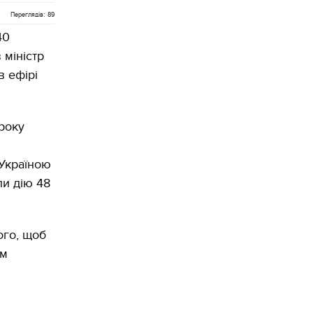
Переглядів: 89
40
 міністр
в ефірі
року
 Україною
ли дію 48
того, щоб
им