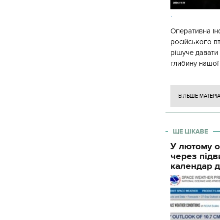
.
Оперативна ін
російського в
рішуче давати
глибину нашої
вогневого ура
БІЛЬШЕ МАТЕРІ
ЩЕ ЦІКАВЕ
У лютому о
через підв
календар д