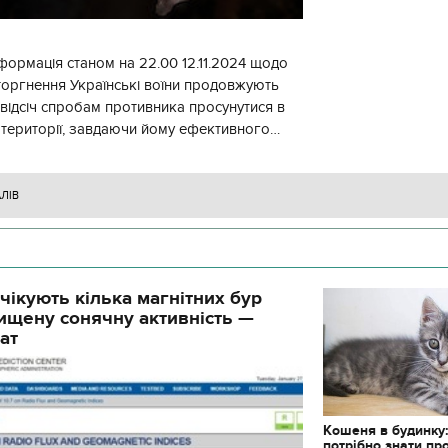
формація станом на 22.00 12.11.2024 щодо
торгнення Українські воїни продовжують
 відсіч спробам противника просунутися в
 території, завдаючи йому ефективного
ження, виснажуючи по всій
АЛІВ
чікують кілька магнітних бур
ищену сонячну активність —
ат
Кошеня в будинку
потрібно знати пр