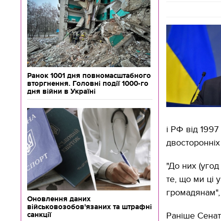
Ранок 1001 дня повномасштабного
вторгнення. Головні події 1000-го
дня війни в Україні
і РФ від 1997
двосторонніх
"До них (угод
те, що ми ці
громадянам", 
Оновлення даних
військовозобов'язаних та штрафні
санкції
Раніше Сен