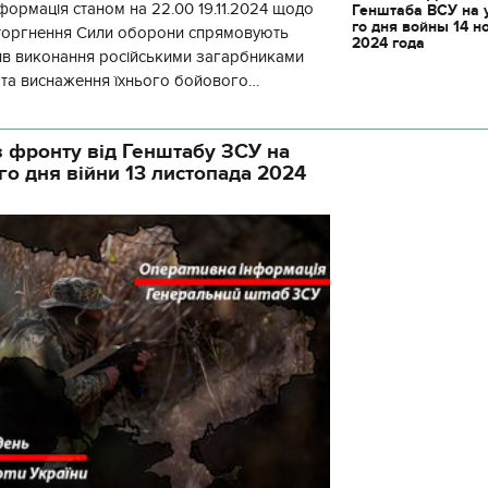
формація станом на 22.00 19.11.2024 щодо
Генштаба ВСУ на 
го дня войны 14 н
вторгнення Сили оборони спрямовують
2024 года
ив виконання російськими загарбниками
у та виснаження їхнього бойового
початку доби відбулося 130 бойових
 фронту від Генштабу ЗСУ на
го дня війни 13 листопада 2024