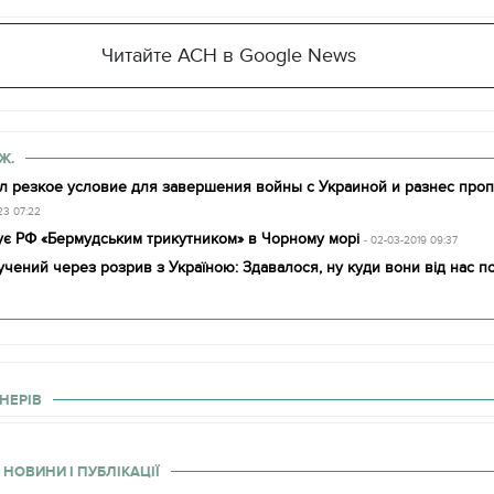
Читайте АСН в Google News
Ж.
л резкое условие для завершения войны с Украиной и разнес проп
23 07:22
ує РФ «Бермудським трикутником» в Чорному морі
- 02-03-2019 09:37
чений через розрив з Україною: Здавалося, ну куди вони від нас по
НЕРІВ
 НОВИНИ І ПУБЛІКАЦІЇ