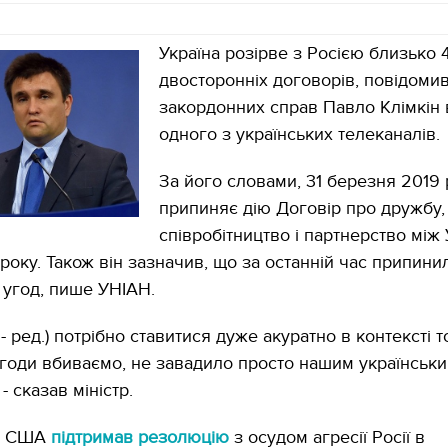
Україна розірве з Росією близько 
двосторонніх договорів, повідомив
закордонних справ Павло Клімкін 
одного з українських телеканалів.
За його словами, 31 березня 2019 
припиняє дію Договір про дружбу,
співробітництво і партнерство між
 року. Також він зазначив, що за останній час припини
 угод, пише УНІАН.
 - ред.) потрібно ставитися дуже акуратно в контексті 
 угоди вбиваємо, не завадило просто нашим українськ
- сказав міністр.
ат США
підтримав резолюцію
з осудом агресії Росії в