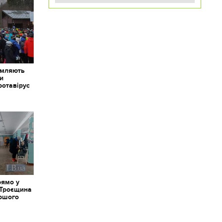
омляють
ки
ротавірус
рямо у
 Троєщина
іршого