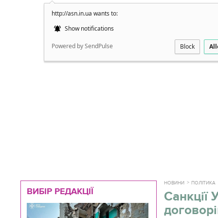
http://asn.in.ua wants to:
Докладно
Show notifications
Powered by SendPulse
Block
Al
НОВИНИ
ПОЛІТИКА
ВИБІР РЕДАКЦІЇ
Санкції 
договорі