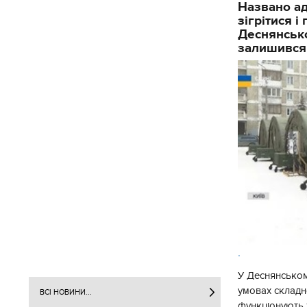
Названо ад
зігрітися 
Деснянсько
залишився
.
У Деснянськом
умовах складно
ВСІ НОВИНИ...
функціонують 1