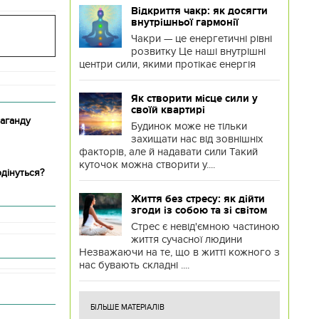
Відкриття чакр: як досягти
внутрішньої гармонії
Чакри — це енергетичні рівні
розвитку Це наші внутрішні
центри сили, якими протікає енергія
Як створити місце сили у
своїй квартирі
аганду
Будинок може не тільки
захищати нас від зовнішніх
факторів, але й надавати сили Такий
куточок можна створити у....
дінуться?
Життя без стресу: як дійти
згоди із собою та зі світом
Стрес є невід'ємною частиною
життя сучасної людини
Незважаючи на те, що в житті кожного з
нас бувають складні ....
БІЛЬШЕ МАТЕРІАЛІВ