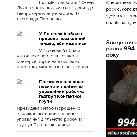
Екс-міністра юстиції Олену
Оперативна ін
Лукаш знову викликали на допит до
російського 
Генпрокуратури у вівторок, 17
зусилля на зр
листопада Про це во...
планів наступ
потенціалу. З 
У Донецькій області
провели незаконний
Зведення з
тендер, аби нажитися
ранок 994-
У Донецькій області
року
чиновники провели незаконні
конкурсні торги на закупівлю
витратних матеріалів для апаратів...
Президент закликає
посилити політичне
управління робочих
підгруп Контактної
групи
Президент Петро Порошенко
закликав посилити політичне
управління діяльністю робочих
підгруп Про це він заявив ...