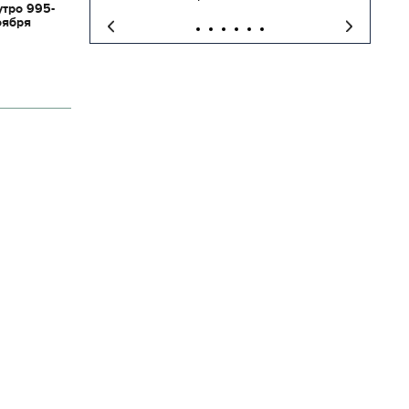
утро 995-
оября