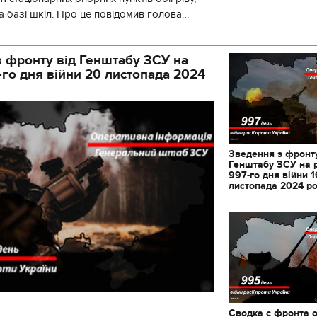
а базі шкіл. Про це повідомив голова
йонної в місті Києві державної ад
 фронту від Генштабу ЗСУ на
-го дня війни 20 листопада 2024
Зведення з фронту
Генштабу ЗСУ на 
997-го дня війни 1
листопада 2024 р
11.10.2017 | 16:22
Часи Русі: як вигляда
декорації до фільму 
застава"
Сводка с фронта 