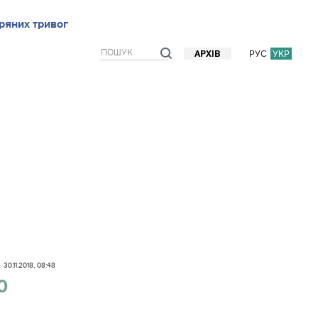
ряних тривог
рв`ю
Блоги
Думки
Фото/Відео
Прогноз погоди
РУС
УКР
АРХІВ
30.11.2018, 08:48
0