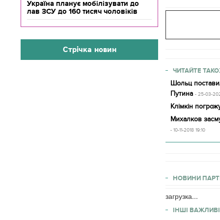
Україна планує мобілізувати до
лав ЗСУ до 160 тисяч чоловіків
Стрічка новин
ЧИТАЙТЕ ТАКО
Шольц постави
Путина
- 25-03-20
Клімкін погрож
Михалков засму
- 10-11-2018 19:10
НОВИНИ ПАРТ
загрузка...
ІНШІ ВАЖЛИВІ