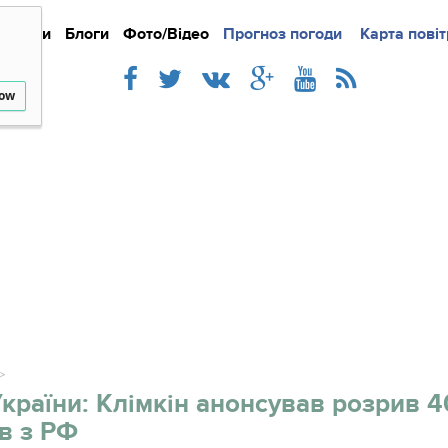
Новини
Блоги
Фото/Відео
Прогноз погоди
Докладно
Новини
Карта повіт
Iнте
low
України: Клімкін анонсував розрив 4
в з РФ