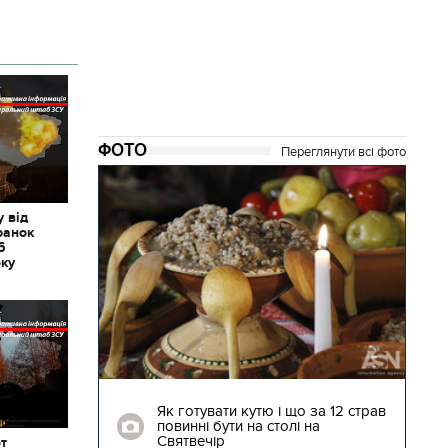
ФОТО
Переглянути всі фото
 від
ранок
6
оку
04.01.2018 | 17:16
ють
Як готувати кутю і що за 12 страв
"Сторожова
повинні бути на столі на
Святвечір
от