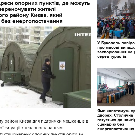
реси опорних пунктів, де можуть
і переночувати жителі
го району Києва, який
 без енергопостачання
У Буковель повід
про масові випад
захворювання на 
серед туристів
Ями копатимуть п
дворах. Столична
готується до найг
у районі Києва для підтримки мешканців в
сценарію без
ї ситуації з теплопостачанням
енергопостачання
1 стаціонарних опорних пунктів обігріву,