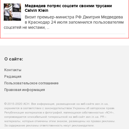
Медведев потряс соцсети своими трусами
Calvin Klein
Визит премьер-министра РФ Дмитрия Медведева
в Краснодар 24 июля запомнился пользователям
соцсетей не местами, ...
О сайте:
Контакты
Редакция
Пользовательское соглашение
Правовая информация
© 2015-2020 АСН. Вся информация, размещенная на веб-сайте asn.in.ua,
охраняется в соответствии с законодательством Украины об авторском праве.
Републикация материалов и фотографий, являющихся собственностью «АСН»,
сопровождается кликабельной гиперссылкой на веб-сайт asn.іn.ua. PR –
материалы, которые отмечены этим знаком, размещены на правах рекламы.
За содержание рекламы ответственность несут рекламодатели.