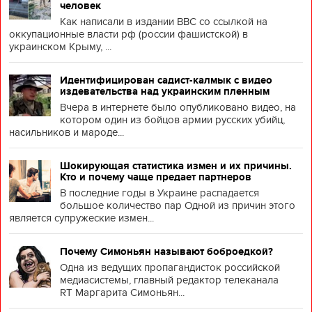
человек
Как написали в издании BBC со ссылкой на
оккупационные власти рф (россии фашистской) в
украинском Крыму, ...
Идентифицирован садист-калмык с видео
издевательства над украинским пленным
Вчера в интернете было опубликовано видео, на
котором один из бойцов армии русских убийц,
насильников и мароде...
Шокирующая статистика измен и их причины.
Кто и почему чаще предает партнеров
В последние годы в Украине распадается
большое количество пар Одной из причин этого
является супружеские измен...
Почему Симоньян называют боброедкой?
Одна из ведущих пропагандисток российской
медиасистемы, главный редактор телеканала
RT Маргарита Симоньян...