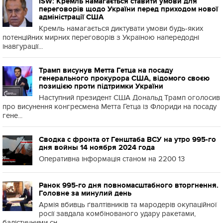
ISW: Кремль намагається ставити умови для
переговорів щодо України перед приходом нової
адміністрації США
Кремль намагається диктувати умови будь-яких
потенційних мирних переговорів з Україною напередодні
інавгурації...
Трамп висунув Метта Гетца на посаду
генерального прокурора США, відомого своєю
позицією проти підтримки України
Наступний президент США Дональд Трамп оголосив
про висунення конгресмена Метта Гетца із Флориди на посаду
гене...
Сводка с фронта от Генштаба ВСУ на утро 995-го
дня войны 14 ноября 2024 года
Оперативна інформація станом на 2200 13
Ранок 995-го дня повномасштабного вторгнення.
Головне за минулий день
Армія вбивць ґвалтівників та мародерів окупаційної
росії завдала комбінованого удару ракетами,
балістичними сн...