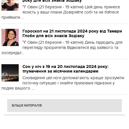
року для всіх знаків Зодіаку
♈️ Овен (21 березня - 19 квітня) Цей день принесе
ясність у ваші плани Довіряйте собі та не бійтеся
приймати ...
Гороскоп на 21 листопада 2024 року від Тамари
Глоби для всіх знаків Зодіаку
♈️ Овен (21 березня - 19 квітня) День підходить для
перегляду пріоритетів Відмовтеся від зайвого та
зосередьт...
Сон у ніч з 19 на 20 листопада 2024 року:
тлумачення за місячним календарем
Сновидіння цієї ночі допомагають краще зрозуміти
поточну ситуацію і знайти приховані підказки у
подіях вашого ...
БІЛЬШЕ МАТЕРІАЛІВ