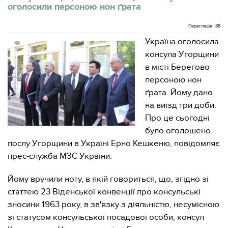
оголосили персоною нон ґрата
Переглядів: 88
Україна оголосила
консула Угорщини
в місті Берегово
персоною нон
ґрата. Йому дано
на виїзд три доби.
Про це сьогодні
було оголошено
послу Угорщини в Україні Ерно Кешкеню, повідомляє
прес-служба МЗС України.
Йому вручили ноту, в якій говориться, що, згідно зі
статтею 23 Віденської конвенції про консульські
зносини 1963 року, в зв'язку з діяльністю, несумісною
зі статусом консульської посадової особи, консул