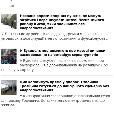
ЕЩЕ
Названо адреси опорних пунктів, де можуть
зігрітися і переночувати жителі Деснянського
району Києва, який залишився без
енергопостачання
У Деснянському районі Києва для підтримки мешканців в
умовах складної ситуації з теплопостачанням функціонують...
У Буковель повідомляють про масові випадки
захворювання на ротавірус серед туристів
У Буковелі фіксують численні повідомлення про
захворювання відпочивальників на ротавірус Про
це пишуть користу...
Ями копатимуть прямо у дворах. Столична
Троєщина готується до найгіршого сценарію без
енергопостачання
У Києві фактично "завершили" опалювальний сезон
для масиву Троєщина, бо єдина теплоелектроцентраль, що
живила ...