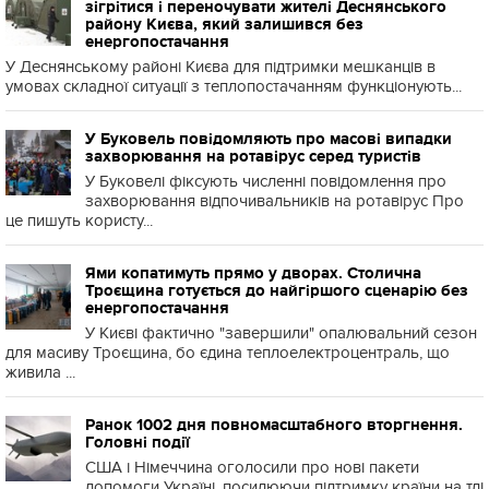
зігрітися і переночувати жителі Деснянського
району Києва, який залишився без
енергопостачання
У Деснянському районі Києва для підтримки мешканців в
умовах складної ситуації з теплопостачанням функціонують...
У Буковель повідомляють про масові випадки
захворювання на ротавірус серед туристів
У Буковелі фіксують численні повідомлення про
захворювання відпочивальників на ротавірус Про
це пишуть користу...
Ями копатимуть прямо у дворах. Столична
Троєщина готується до найгіршого сценарію без
енергопостачання
У Києві фактично "завершили" опалювальний сезон
для масиву Троєщина, бо єдина теплоелектроцентраль, що
живила ...
Ранок 1002 дня повномасштабного вторгнення.
Головні події
США і Німеччина оголосили про нові пакети
допомоги Україні, посилюючи підтримку країни на тлі