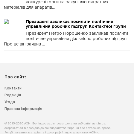
конкурсні торги на закупівлю витратних
матеріалів для апаратів...
Президент закликає посилити політичне
управління робочих підгруп Контактної групи
Президент Петро Порошенко закликав посилити
політичне управління діяльністю робочих підгруп
Про це він заявив ...
Про сайт:
Контакти
Редакція
Угода
Правова інформація
© 2015-2020 АСН. Вся інформація, розміщена на веб-сайті asn.in.ua,
охороняється відповідно до законодавства України про авторське право.
Републікування матеріалів і фотографій, що є власністю «АСН»,