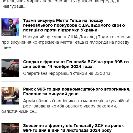
потенційних мирних переговорів з Україною напередодні
інавгурації...
Трамп висунув Метта Гетца на посаду
генерального прокурора США, відомого своєю
позицією проти підтримки України
Наступний президент США Дональд Трамп оголосив
про висунення конгресмена Метта Гетца із Флориди на посаду
гене...
Сводка с фронта от Генштаба ВСУ на утро 995-го
дня войны 14 ноября 2024 года
Оперативна інформація станом на 2200 13
Ранок 995-го дня повномасштабного вторгнення.
Головне за минулий день
Армія вбивць ґвалтівників та мародерів окупаційної
росії завдала комбінованого удару ракетами,
балістичними сн...
Зведення з фронту від Генштабу ЗСУ на ранок
994-го дня війни 13 листопада 2024 року