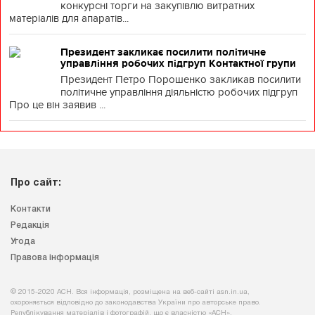
конкурсні торги на закупівлю витратних
матеріалів для апаратів...
Президент закликає посилити політичне
управління робочих підгруп Контактної групи
Президент Петро Порошенко закликав посилити
політичне управління діяльністю робочих підгруп
Про це він заявив ...
Про сайт:
Контакти
Редакція
Угода
Правова інформація
© 2015-2020 АСН. Вся інформація, розміщена на веб-сайті asn.in.ua,
охороняється відповідно до законодавства України про авторське право.
Републікування матеріалів і фотографій, що є власністю «АСН»,