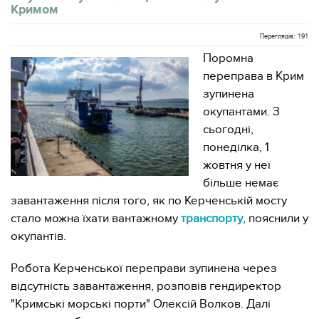
Кримом
Переглядів: 191
Поромна
переправа в Крим
зупинена
окупантами. З
сьогодні,
понеділка, 1
жовтня у неї
більше немає
завантаження після того, як по Керченській мосту
стало можна їхати вантажному
транспорту
, пояснили у
окупантів.
Робота Керченської переправи зупинена через
відсутність завантаження, розповів гендиректор
"Кримські морські порти" Олексій Волков. Далі