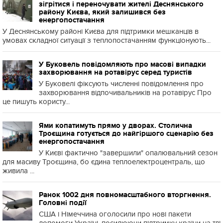
зігрітися і переночувати жителі Деснянського
району Києва, який залишився без
енергопостачання
У Деснянському районі Києва для підтримки мешканців в
умовах складної ситуації з теплопостачанням функціонують...
У Буковель повідомляють про масові випадки
захворювання на ротавірус серед туристів
У Буковелі фіксують численні повідомлення про
захворювання відпочивальників на ротавірус Про
це пишуть користу...
Ями копатимуть прямо у дворах. Столична
Троєщина готується до найгіршого сценарію без
енергопостачання
У Києві фактично "завершили" опалювальний сезон
для масиву Троєщина, бо єдина теплоелектроцентраль, що
живила ...
Ранок 1002 дня повномасштабного вторгнення.
Головні події
США і Німеччина оголосили про нові пакети