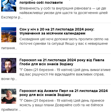
потрібно собі поставити
Впевненість у собі та внутрішня рівновага — це дві
найважливіші умови для щастя та досягнення цілей
Експерти р...
Сон у ніч з 20 на 21 листопада 2024 року:
тлумачення за місячним календарем
Сновидіння цієї ночі допомагають пролити світло на
поточні сумніви та ситуації Якщо у вас є невирішене
питання...
Гороскоп на 21 листопада 2024 року від Павла
Глоби для всіх знаків Зодіаку
♈️ Овен (21 березня - 19 квітня) Цей день вимагатиме
від вас рішучості Не відкладайте важливих справ,
вони пр...
Гороскоп від Анжели Перл на 21 листопада 2024
року для всіх знаків Зодіаку
♈️ Овен (21 березня - 19 квітня) Цей день принесе
ясність у ваші плани Довіряйте собі та не бійтеся
приймати ...