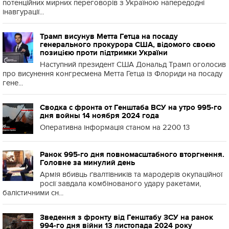
потенційних мирних переговорів з Україною напередодні
інавгурації...
Трамп висунув Метта Гетца на посаду
генерального прокурора США, відомого своєю
позицією проти підтримки України
Наступний президент США Дональд Трамп оголосив
про висунення конгресмена Метта Гетца із Флориди на посаду
гене...
Сводка с фронта от Генштаба ВСУ на утро 995-го
дня войны 14 ноября 2024 года
Оперативна інформація станом на 2200 13
Ранок 995-го дня повномасштабного вторгнення.
Головне за минулий день
Армія вбивць ґвалтівників та мародерів окупаційної
росії завдала комбінованого удару ракетами,
балістичними сн...
Зведення з фронту від Генштабу ЗСУ на ранок
994-го дня війни 13 листопада 2024 року