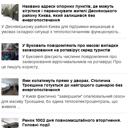
Названо адреси опорних пунктів, де можуть
зігрітися і переночувати жителі Деснянського
району Києва, який залишився без
енергопостачання
У Деснянському районі Києва для підтримки мешканців в
умовах складної ситуації з теплопостачанням функціонують...
У Буковель повідомляють про масові випадки
захворювання на ротавірус серед туристів
У Буковелі фіксують численні повідомлення про
захворювання відпочивальників на ротавірус Про
це пишуть користу...
Ями копатимуть прямо у дворах. Столична
Троєщина готується до найгіршого сценарію без
енергопостачання
У Києві фактично "завершили" опалювальний сезон
для масиву Троєщина, бо єдина теплоелектроцентраль, що
живила ...
Ранок 1002 дня повномасштабного вторгнення.
Головні події