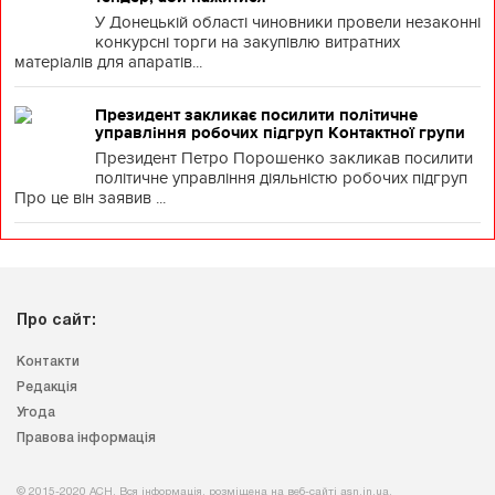
У Донецькій області чиновники провели незаконні
конкурсні торги на закупівлю витратних
матеріалів для апаратів...
Президент закликає посилити політичне
управління робочих підгруп Контактної групи
Президент Петро Порошенко закликав посилити
політичне управління діяльністю робочих підгруп
Про це він заявив ...
Про сайт:
Контакти
Редакція
Угода
Правова інформація
© 2015-2020 АСН. Вся інформація, розміщена на веб-сайті asn.in.ua,