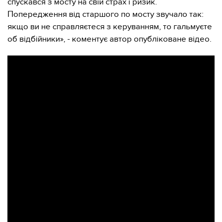
спускався з мосту на свій страх і ризик.
Попередження від старшого по мосту звучало так:
якщо ви не справляєтеся з керуванням, то гальмуєте
об відбійники», - коментує автор опубліковане відео.