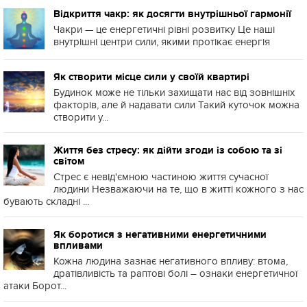
Відкриття чакр: як досягти внутрішньої гармонії
Чакри — це енергетичні рівні розвитку Це наші
внутрішні центри сили, якими протікає енергія
Як створити місце сили у своїй квартирі
Будинок може не тільки захищати нас від зовнішніх
факторів, але й надавати сили Такий куточок можна
створити у...
Життя без стресу: як дійти згоди із собою та зі
світом
Стрес є невід'ємною частиною життя сучасної
людини Незважаючи на те, що в житті кожного з нас
бувають складні ...
Як боротися з негативними енергетичними
впливами
Кожна людина зазнає негативного впливу: втома,
дратівливість та раптові болі – ознаки енергетичної
атаки Борот...