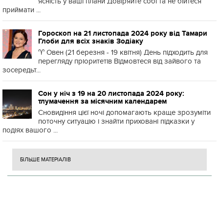
ясність у ваші плани Довіряйте собі та не бійтеся
приймати ...
Гороскоп на 21 листопада 2024 року від Тамари
Глоби для всіх знаків Зодіаку
♈️ Овен (21 березня - 19 квітня) День підходить для
перегляду пріоритетів Відмовтеся від зайвого та
зосередьт...
Сон у ніч з 19 на 20 листопада 2024 року:
тлумачення за місячним календарем
Сновидіння цієї ночі допомагають краще зрозуміти
поточну ситуацію і знайти приховані підказки у
подіях вашого ...
БІЛЬШЕ МАТЕРІАЛІВ