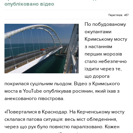
опубліковано відео
Переглядів: 467
По побудованому
окупантами
Кримському мосту
з настанням
перших морозів
стало небезпечно
їздити через те,
що дорога
покрилася суцільним льодом. Відео з Кримського
моста в YouTube опублікував росіянин, який їхав з
анексованого півострова.
«Поверталися в Краснодар. На Керченському мосту
склалася патова ситуація: весь міст обледеніння,
через що рух було повністю паралізовано. Кожен