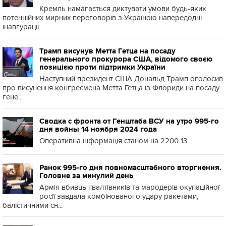
Кремль намагається диктувати умови будь-яких
потенційних мирних переговорів з Україною напередодні
інавгурації...
Трамп висунув Метта Гетца на посаду
генерального прокурора США, відомого своєю
позицією проти підтримки України
Наступний президент США Дональд Трамп оголосив
про висунення конгресмена Метта Гетца із Флориди на посаду
гене...
Сводка с фронта от Генштаба ВСУ на утро 995-го
дня войны 14 ноября 2024 года
Оперативна інформація станом на 2200 13
Ранок 995-го дня повномасштабного вторгнення.
Головне за минулий день
Армія вбивць ґвалтівників та мародерів окупаційної
росії завдала комбінованого удару ракетами,
балістичними сн...