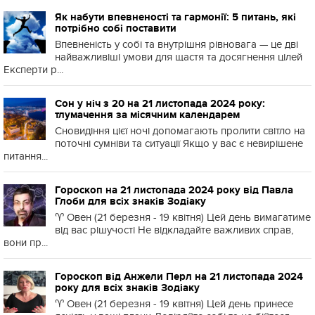
Як набути впевненості та гармонії: 5 питань, які
потрібно собі поставити
Впевненість у собі та внутрішня рівновага — це дві
найважливіші умови для щастя та досягнення цілей
Експерти р...
Сон у ніч з 20 на 21 листопада 2024 року:
тлумачення за місячним календарем
Сновидіння цієї ночі допомагають пролити світло на
поточні сумніви та ситуації Якщо у вас є невирішене
питання...
Гороскоп на 21 листопада 2024 року від Павла
Глоби для всіх знаків Зодіаку
♈️ Овен (21 березня - 19 квітня) Цей день вимагатиме
від вас рішучості Не відкладайте важливих справ,
вони пр...
Гороскоп від Анжели Перл на 21 листопада 2024
року для всіх знаків Зодіаку
♈️ Овен (21 березня - 19 квітня) Цей день принесе