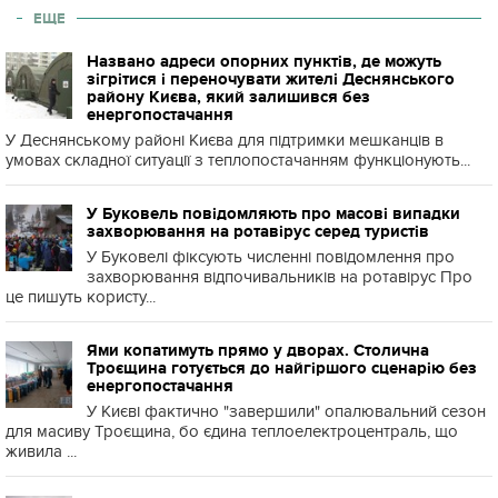
ЕЩЕ
Названо адреси опорних пунктів, де можуть
зігрітися і переночувати жителі Деснянського
району Києва, який залишився без
енергопостачання
У Деснянському районі Києва для підтримки мешканців в
умовах складної ситуації з теплопостачанням функціонують...
У Буковель повідомляють про масові випадки
захворювання на ротавірус серед туристів
У Буковелі фіксують численні повідомлення про
захворювання відпочивальників на ротавірус Про
це пишуть користу...
Ями копатимуть прямо у дворах. Столична
Троєщина готується до найгіршого сценарію без
енергопостачання
У Києві фактично "завершили" опалювальний сезон
для масиву Троєщина, бо єдина теплоелектроцентраль, що
живила ...