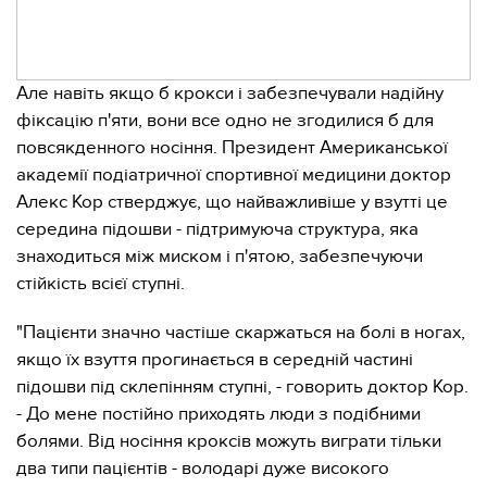
Але навіть якщо б крокси і забезпечували надійну
фіксацію п'яти, вони все одно не згодилися б для
повсякденного носіння. Президент Американської
академії подіатричної спортивної медицини доктор
Алекс Кор стверджує, що найважливіше у взутті це
середина підошви - підтримуюча структура, яка
знаходиться між миском і п'ятою, забезпечуючи
стійкість всієї ступні.
"Пацієнти значно частіше скаржаться на болі в ногах,
якщо їх взуття прогинається в середній частині
підошви під склепінням ступні, - говорить доктор Кор.
- До мене постійно приходять люди з подібними
болями. Від носіння кроксів можуть виграти тільки
два типи пацієнтів - володарі дуже високого