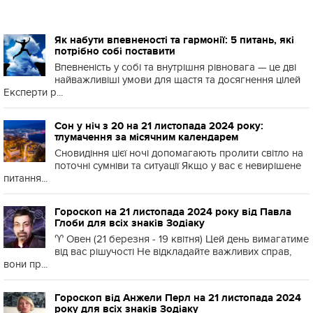
Як набути впевненості та гармонії: 5 питань, які
потрібно собі поставити
Впевненість у собі та внутрішня рівновага — це дві
найважливіші умови для щастя та досягнення цілей
Експерти р...
Сон у ніч з 20 на 21 листопада 2024 року:
тлумачення за місячним календарем
Сновидіння цієї ночі допомагають пролити світло на
поточні сумніви та ситуації Якщо у вас є невирішене
питання...
Гороскоп на 21 листопада 2024 року від Павла
Глоби для всіх знаків Зодіаку
♈️ Овен (21 березня - 19 квітня) Цей день вимагатиме
від вас рішучості Не відкладайте важливих справ,
вони пр...
Гороскоп від Анжели Перл на 21 листопада 2024
року для всіх знаків Зодіаку