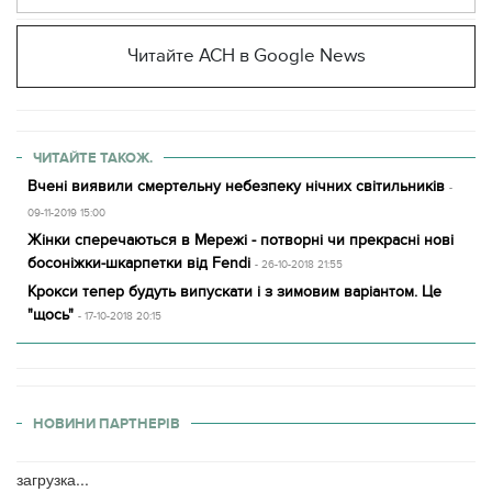
Читайте АСН в Google News
ЧИТАЙТЕ ТАКОЖ.
Вчені виявили смертельну небезпеку нічних світильників
-
09-11-2019 15:00
Жінки сперечаються в Мережі - потворні чи прекрасні нові
босоніжки-шкарпетки від Fendi
- 26-10-2018 21:55
Крокси тепер будуть випускати і з зимовим варіантом. Це
"щось"
- 17-10-2018 20:15
НОВИНИ ПАРТНЕРІВ
загрузка...