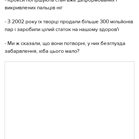
- Крокси погіршують стан вже деформованих і
викривлених пальців ніг
- З 2002 року їх творці продали більше 300 мільйонів
пар і заробили цілий статок на нашому здоров'ї
- Ми ж сказали, що вони потворні, у них безглузда
забарвлення, хіба цього мало?