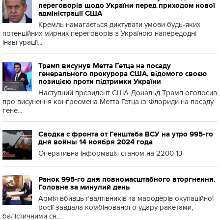
переговорів щодо України перед приходом нової
адміністрації США
Кремль намагається диктувати умови будь-яких
потенційних мирних переговорів з Україною напередодні
інавгурації...
Трамп висунув Метта Гетца на посаду
генерального прокурора США, відомого своєю
позицією проти підтримки України
Наступний президент США Дональд Трамп оголосив
про висунення конгресмена Метта Гетца із Флориди на посаду
гене...
Сводка с фронта от Генштаба ВСУ на утро 995-го
дня войны 14 ноября 2024 года
Оперативна інформація станом на 2200 13
Ранок 995-го дня повномасштабного вторгнення.
Головне за минулий день
Армія вбивць ґвалтівників та мародерів окупаційної
росії завдала комбінованого удару ракетами,
балістичними сн...