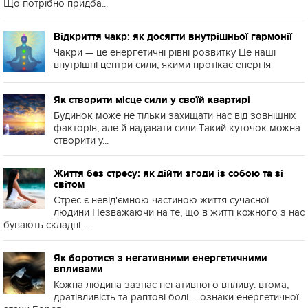
Що потрібно придба...
Відкриття чакр: як досягти внутрішньої гармонії
Чакри — це енергетичні рівні розвитку Це наші
внутрішні центри сили, якими протікає енергія
Як створити місце сили у своїй квартирі
Будинок може не тільки захищати нас від зовнішніх
факторів, але й надавати сили Такий куточок можна
створити у...
Життя без стресу: як дійти згоди із собою та зі
світом
Стрес є невід'ємною частиною життя сучасної
людини Незважаючи на те, що в житті кожного з нас
бувають складні ...
Як боротися з негативними енергетичними
впливами
Кожна людина зазнає негативного впливу: втома,
дратівливість та раптові болі – ознаки енергетичної