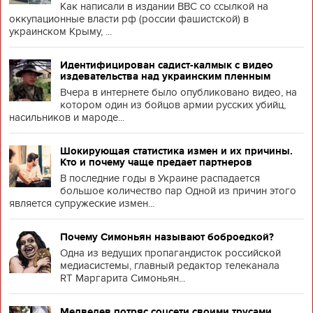
Как написали в издании BBC со ссылкой на
оккупационные власти рф (россии фашистской) в
украинском Крыму, ...
Идентифицирован садист-калмык с видео
издевательства над украинским пленным
Вчера в интернете было опубликовано видео, на
котором один из бойцов армии русских убийц,
насильников и мароде...
Шокирующая статистика измен и их причины.
Кто и почему чаще предает партнеров
В последние годы в Украине распадается
большое количество пар Одной из причин этого
является супружеские измен...
Почему Симоньян называют боброедкой?
Одна из ведущих пропагандисток российской
медиасистемы, главный редактор телеканала
RT Маргарита Симоньян...
Медведев потряс соцсети своими трусами