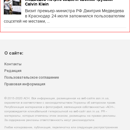
Calvin Klein
Визит премьер-министра РФ Дмитрия Медведева
в Краснодар 24 июля запомнился пользователям
соцсетей не местами, ...
О сайте:
Контакты
Редакция
Пользовательское соглашение
Правовая информация
© 2015-2020 АСН. Вся информация, размещенная на веб-сайте asn.in.ua,
охраняется в соответствии с законодательством Украины об авторском праве.
Републикация материалов и фотографий, являющихся собственностью «АСН»,
сопровождается кликабельной гиперссылкой на веб-сайт asn.іn.ua. PR –
материалы, которые отмечены этим знаком, размещены на правах рекламы.
За содержание рекламы ответственность несут рекламодатели.
Любое копирование, публикация, перепечатка или следующее распространение