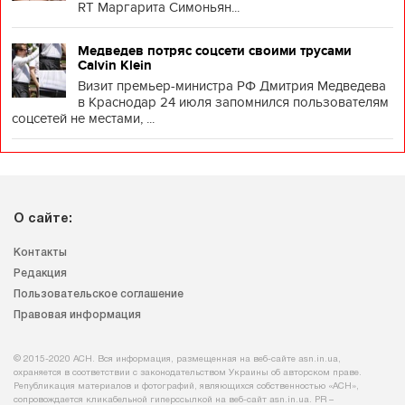
RT Маргарита Симоньян...
Медведев потряс соцсети своими трусами
Calvin Klein
Визит премьер-министра РФ Дмитрия Медведева
в Краснодар 24 июля запомнился пользователям
соцсетей не местами, ...
О сайте:
Контакты
Редакция
Пользовательское соглашение
Правовая информация
© 2015-2020 АСН. Вся информация, размещенная на веб-сайте asn.in.ua,
охраняется в соответствии с законодательством Украины об авторском праве.
Републикация материалов и фотографий, являющихся собственностью «АСН»,
сопровождается кликабельной гиперссылкой на веб-сайт asn.іn.ua. PR –