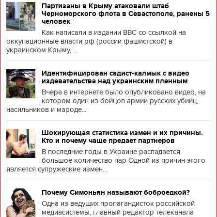
Партизаны в Крыму атаковали штаб
Черноморского флота в Севастополе, ранены 5
человек
Как написали в издании BBC со ссылкой на
оккупационные власти рф (россии фашистской) в
украинском Крыму, ...
Идентифицирован садист-калмык с видео
издевательства над украинским пленным
Вчера в интернете было опубликовано видео, на
котором один из бойцов армии русских убийц,
насильников и мароде...
Шокирующая статистика измен и их причины.
Кто и почему чаще предает партнеров
В последние годы в Украине распадается
большое количество пар Одной из причин этого
является супружеские измен...
Почему Симоньян называют боброедкой?
Одна из ведущих пропагандисток российской
медиасистемы, главный редактор телеканала