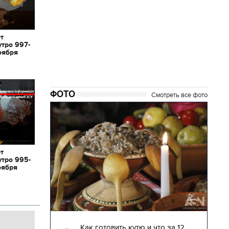
от
утро 997-
оября
ФОТО
Смотреть все фото
от
утро 995-
оября
04.01.2018 | 17:16
глядят
Как готовить кутю и что за 12