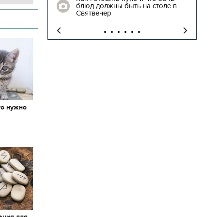
блюд должны быть на столе в
"
Святвечер
то нужно
х
ация для