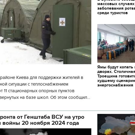
массовых случаях
заболевания рота
среди туристов
Ямы будут копать
дворах. Столична
Троещина готовит
районе Киева для поддержки жителей в
худшему сценари
ной ситуации с теплоснабжением
энергоснабжения
 11 стационарных опорных пунктов
вернутых на базе школ. Об этом сообщил
кой районной в городе Киеве
ой а
ронта от Генштаба ВСУ на утро
я войны 20 ноября 2024 года