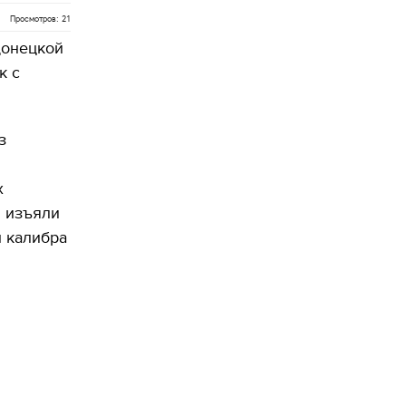
Просмотров: 21
Донецкой
к с
з
х
и изъяли
 калибра