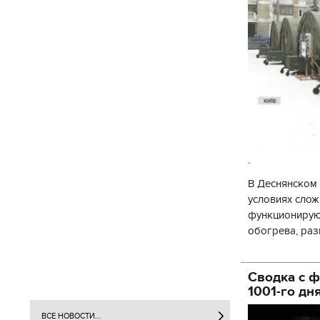
.
В Деснянском 
условиях слож
функционируют
обогрева, раз
глава Деснянс
государственн
Сводка с ф
1001-го дн
ВСЕ НОВОСТИ...