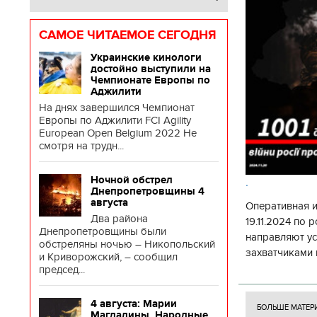
САМОЕ ЧИТАЕМОЕ СЕГОДНЯ
Украинские кинологи
достойно выступили на
Чемпионате Европы по
Аджилити
На днях завершился Чемпионат
Европы по Аджилити FCI Agility
European Open Belgium 2022 Не
смотря на трудн...
Ночной обстрел
.
Днепропетровщины 4
августа
Оперативная 
Два района
19.11.2024 по
Днепропетровщины были
направляют у
обстреляны ночью – Никопольский
захватчиками 
и Криворожский, – сообщил
боевого потен
председ...
боевых ст
4 августа: Марии
БОЛЬШЕ МАТЕР
Магдалины. Народные