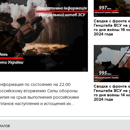
Сводка с фронта 
Генштаба ВСУ на 
го дня войны 16 н
2024 года
информация по состоянию на 22.00
Сводка с фронта 
Генштаба ВСУ на 
 российскому вторжению Силы обороны
го дня войны 14 н
силия на срыв выполнения российскими
2024 года
планов наступления и истощения их
циала. С начала суток произошло 130
11.10.2017 | 16:22
ИАЛОВ
Времена Руси: как вы