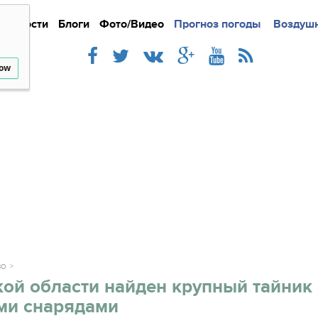
Новости
Блоги
Фото/Видео
Подробно
Прогноз погоды
Новости
Интерв
Воздушн
low
ВО
ой области найден крупный тайник 
ми снарядами