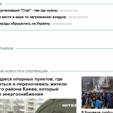
Е.
рганизация "Стая" - там где нужны
- 09-11-2023 11:54
 месте в мире по загрязнению воздуха.
- 05-09-2022 11:21
ироды обрушились на Украину
- 01-06-2020 21:32
ТНЕРОВ
ЫЕ НОВОСТИ И ПУБЛИКАЦИИ
реса опорных пунктов, где
еться и переночевать жители
о района Киева, который
з энергоснабжения
В Буковеле сообщ