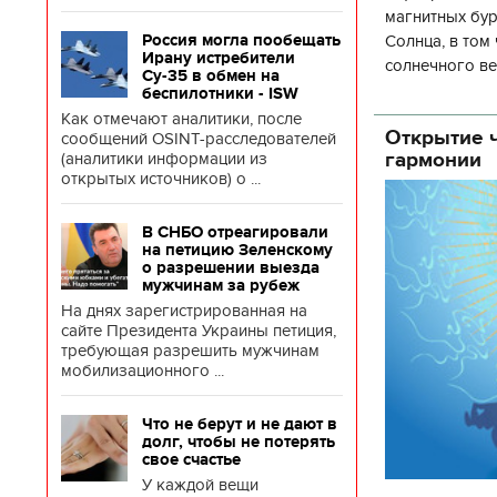
магнитных бур
Солнца, в том
Россия могла пообещать
Ирану истребители
солнечного ве
Су-35 в обмен на
Согласно прог
беспилотники - ISW
об
Как отмечают аналитики, после
Открытие ч
сообщений OSINT-расследователей
гармонии
(аналитики информации из
открытых источников) о ...
В СНБО отреагировали
на петицию Зеленскому
о разрешении выезда
мужчинам за рубеж
На днях зарегистрированная на
сайте Президента Украины петиция,
требующая разрешить мужчинам
мобилизационного ...
Что не берут и не дают в
долг, чтобы не потерять
свое счастье
У каждой вещи