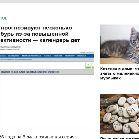
декорации к фильму
"Сторожевая застава
НОЕ
 прогнозируют несколько
 бурь из-за повышенной
активности — календарь дат
Котенок в доме: ч
знать о маленьки
мурлыках
6 года на Землю ожидается серия
Руническая медит