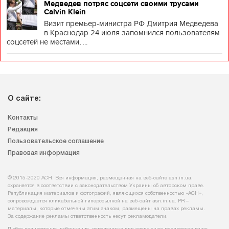
Медведев потряс соцсети своими трусами
Calvin Klein
Визит премьер-министра РФ Дмитрия Медведева
в Краснодар 24 июля запомнился пользователям
соцсетей не местами, ...
О сайте:
Контакты
Редакция
Пользовательское соглашение
Правовая информация
© 2015-2020 АСН. Вся информация, размещенная на веб-сайте asn.in.ua,
охраняется в соответствии с законодательством Украины об авторском праве.
Републикация материалов и фотографий, являющихся собственностью «АСН»,
сопровождается кликабельной гиперссылкой на веб-сайт asn.іn.ua. PR –
материалы, которые отмечены этим знаком, размещены на правах рекламы.
За содержание рекламы ответственность несут рекламодатели.