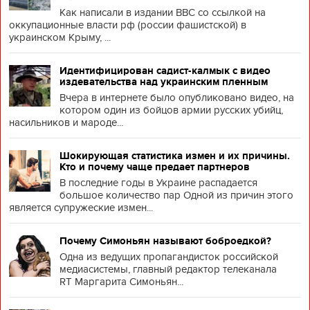
Как написали в издании BBC со ссылкой на
оккупационные власти рф (россии фашистской) в
украинском Крыму, ...
Идентифицирован садист-калмык с видео
издевательства над украинским пленным
Вчера в интернете было опубликовано видео, на
котором один из бойцов армии русских убийц,
насильников и мароде...
Шокирующая статистика измен и их причины.
Кто и почему чаще предает партнеров
В последние годы в Украине распадается
большое количество пар Одной из причин этого
является супружеские измен...
Почему Симоньян называют боброедкой?
Одна из ведущих пропагандисток российской
медиасистемы, главный редактор телеканала
RT Маргарита Симоньян...