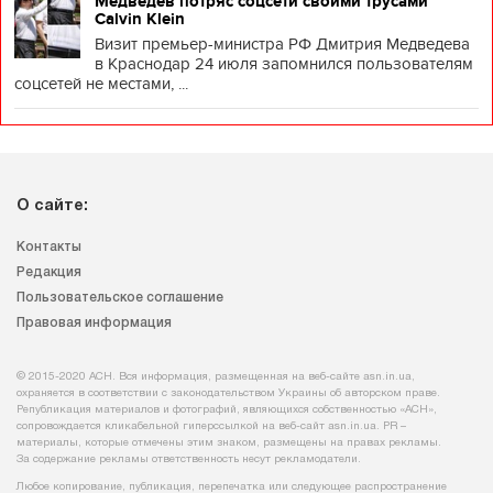
Медведев потряс соцсети своими трусами
Calvin Klein
Визит премьер-министра РФ Дмитрия Медведева
в Краснодар 24 июля запомнился пользователям
соцсетей не местами, ...
О сайте:
Контакты
Редакция
Пользовательское соглашение
Правовая информация
© 2015-2020 АСН. Вся информация, размещенная на веб-сайте asn.in.ua,
охраняется в соответствии с законодательством Украины об авторском праве.
Републикация материалов и фотографий, являющихся собственностью «АСН»,
сопровождается кликабельной гиперссылкой на веб-сайт asn.іn.ua. PR –
материалы, которые отмечены этим знаком, размещены на правах рекламы.
За содержание рекламы ответственность несут рекламодатели.
Любое копирование, публикация, перепечатка или следующее распространение