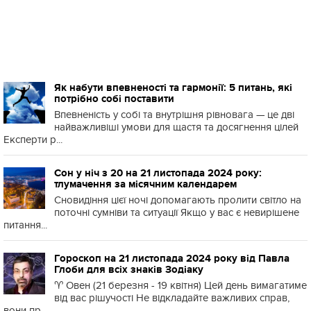
Як набути впевненості та гармонії: 5 питань, які
потрібно собі поставити
Впевненість у собі та внутрішня рівновага — це дві
найважливіші умови для щастя та досягнення цілей
Експерти р...
Сон у ніч з 20 на 21 листопада 2024 року:
тлумачення за місячним календарем
Сновидіння цієї ночі допомагають пролити світло на
поточні сумніви та ситуації Якщо у вас є невирішене
питання...
Гороскоп на 21 листопада 2024 року від Павла
Глоби для всіх знаків Зодіаку
♈️ Овен (21 березня - 19 квітня) Цей день вимагатиме
від вас рішучості Не відкладайте важливих справ,
вони пр...