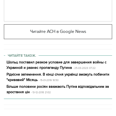
Читайте АСН в Google News
ЧИТАЙТЕ ТАКОЖ.
Шольц поставил резкое условие для завершения войны с
Украиной и разнес пропаганду Путина
- 25-03-2023 07:22
Рідкісне затемнення. В кінці січня українці зможуть побачити
"кривавий" Місяць
- 15-01-2019 18:50
Більше половини росіян вважають Путіна відповідальним за
зростання цін
- 13-12-2018 21:02