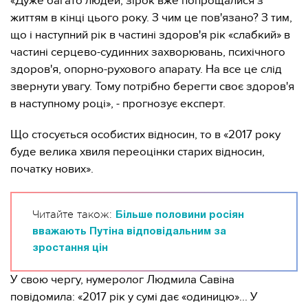
«Дуже багато людей, зірок вже попрощалися з
життям в кінці цього року. З чим це пов'язано? З тим,
що і наступний рік в частині здоров'я рік «слабкий» в
частині серцево-судинних захворювань, психічного
здоров'я, опорно-рухового апарату. На все це слід
звернути увагу. Тому потрібно берегти своє здоров'я
в наступному році», - прогнозує експерт.
Що стосується особистих відносин, то в «2017 року
буде велика хвиля переоцінки старих відносин,
початку нових».
Читайте також:
Більше половини росіян
вважають Путіна відповідальним за
зростання цін
У свою чергу, нумеролог Людмила Савіна
повідомила: «2017 рік у сумі дає «одиницю»... У