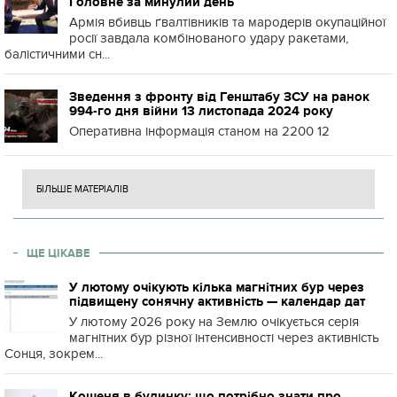
Головне за минулий день
Армія вбивць ґвалтівників та мародерів окупаційної
росії завдала комбінованого удару ракетами,
балістичними сн...
Зведення з фронту від Генштабу ЗСУ на ранок
994-го дня війни 13 листопада 2024 року
Оперативна інформація станом на 2200 12
БІЛЬШЕ МАТЕРІАЛІВ
ЩЕ ЦІКАВЕ
У лютому очікують кілька магнітних бур через
підвищену сонячну активність — календар дат
У лютому 2026 року на Землю очікується серія
магнітних бур різної інтенсивності через активність
Сонця, зокрем...
Кошеня в будинку: що потрібно знати про