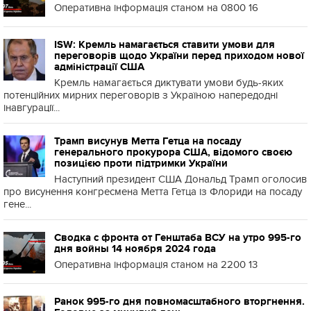
Оперативна інформація станом на 0800 16
ISW: Кремль намагається ставити умови для
переговорів щодо України перед приходом нової
адміністрації США
Кремль намагається диктувати умови будь-яких
потенційних мирних переговорів з Україною напередодні
інавгурації...
Трамп висунув Метта Гетца на посаду
генерального прокурора США, відомого своєю
позицією проти підтримки України
Наступний президент США Дональд Трамп оголосив
про висунення конгресмена Метта Гетца із Флориди на посаду
гене...
Сводка с фронта от Генштаба ВСУ на утро 995-го
дня войны 14 ноября 2024 года
Оперативна інформація станом на 2200 13
Ранок 995-го дня повномасштабного вторгнення.