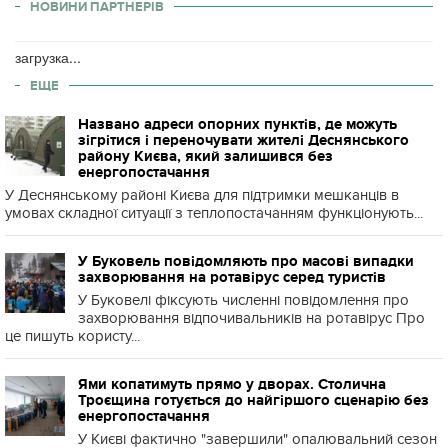
НОВИНИ ПАРТНЕРІВ
загрузка...
ЕЩЕ
Названо адреси опорних пунктів, де можуть
зігрітися і переночувати жителі Деснянського
району Києва, який залишився без
енергопостачання
У Деснянському районі Києва для підтримки мешканців в
умовах складної ситуації з теплопостачанням функціонують...
У Буковель повідомляють про масові випадки
захворювання на ротавірус серед туристів
У Буковелі фіксують численні повідомлення про
захворювання відпочивальників на ротавірус Про
це пишуть користу...
Ями копатимуть прямо у дворах. Столична
Троєщина готується до найгіршого сценарію без
енергопостачання
У Києві фактично "завершили" опалювальний сезон