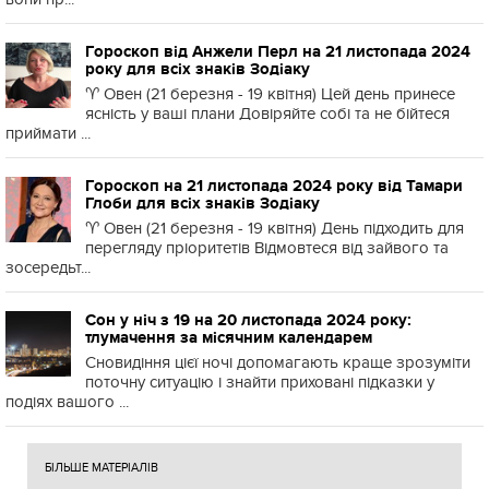
Гороскоп від Анжели Перл на 21 листопада 2024
року для всіх знаків Зодіаку
♈️ Овен (21 березня - 19 квітня) Цей день принесе
ясність у ваші плани Довіряйте собі та не бійтеся
приймати ...
Гороскоп на 21 листопада 2024 року від Тамари
Глоби для всіх знаків Зодіаку
♈️ Овен (21 березня - 19 квітня) День підходить для
перегляду пріоритетів Відмовтеся від зайвого та
зосередьт...
Сон у ніч з 19 на 20 листопада 2024 року:
тлумачення за місячним календарем
Сновидіння цієї ночі допомагають краще зрозуміти
поточну ситуацію і знайти приховані підказки у
подіях вашого ...
БІЛЬШЕ МАТЕРІАЛІВ