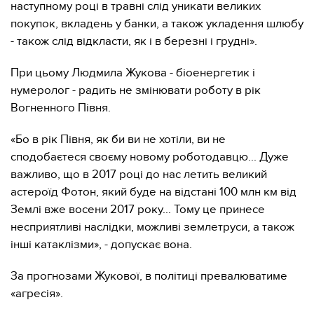
наступному році в травні слід уникати великих
покупок, вкладень у банки, а також укладення шлюбу
- також слід відкласти, як і в березні і грудні».
При цьому Людмила Жукова - біоенергетик і
нумеролог - радить не змінювати роботу в рік
Вогненного Півня.
«Бо в рік Півня, як би ви не хотіли, ви не
сподобаєтеся своєму новому роботодавцю... Дуже
важливо, що в 2017 році до нас летить великий
астероїд Фотон, який буде на відстані 100 млн км від
Землі вже восени 2017 року... Тому це принесе
несприятливі наслідки, можливі землетруси, а також
інші катаклізми», - допускає вона.
За прогнозами Жукової, в політиці превалюватиме
«агресія».