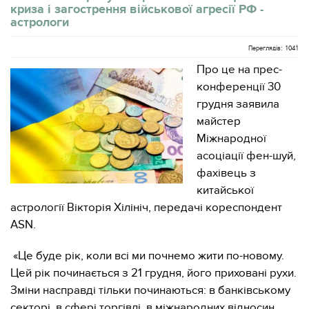
криза і загострення військової агресії РФ -
астрологи
Переглядів: 1041
Про це на прес-
конференції 30
грудня заявила
майстер
Міжнародної
асоціації фен-шуй,
фахівець з
китайської
астрології Вікторія Хілініч, передачі кореспондент
ASN.
«Це буде рік, коли всі ми почнемо жити по-новому.
Цей рік починається з 21 грудня, його приховані рухи.
Зміни насправді тільки починаються: в банківському
секторі, в сфері торгівлі, в міжнародних відносин...