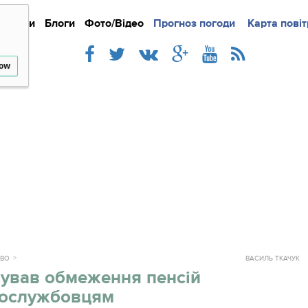
Новини
Блоги
Фото/Відео
Прогноз погоди
Докладно
Новини
Карта повіт
Iнте
low
ТВО
ВАСИЛЬ ТКАЧУК
сував обмеження пенсій
вослужбовцям