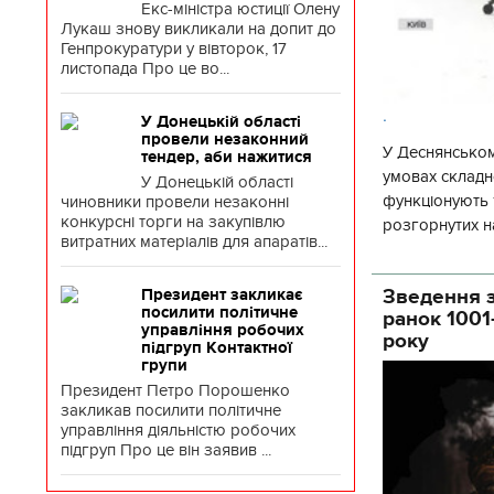
Екс-міністра юстиції Олену
Лукаш знову викликали на допит до
Генпрокуратури у вівторок, 17
листопада Про це во...
.
У Донецькій області
провели незаконний
У Деснянськом
тендер, аби нажитися
умовах складно
У Донецькій області
функціонують 1
чиновники провели незаконні
конкурсні торги на закупівлю
розгорнутих н
витратних матеріалів для апаратів...
Деснянської ра
Зведення з
Президент закликає
посилити політичне
ранок 1001
управління робочих
року
підгруп Контактної
групи
Президент Петро Порошенко
закликав посилити політичне
управління діяльністю робочих
підгруп Про це він заявив ...