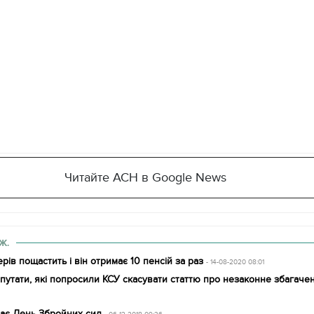
Читайте АСН в Google News
Ж.
рів пощастить і він отримає 10 пенсій за раз
- 14-08-2020 08:01
епутати, які попросили КСУ скасувати статтю про незаконне збагаче
чає День Збройних сил