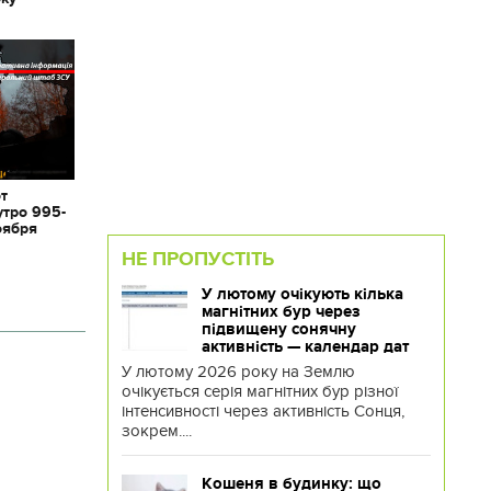
от
утро 995-
оября
НЕ ПРОПУСТІТЬ
У лютому очікують кілька
магнітних бур через
підвищену сонячну
активність — календар дат
У лютому 2026 року на Землю
очікується серія магнітних бур різної
інтенсивності через активність Сонця,
зокрем....
Кошеня в будинку: що