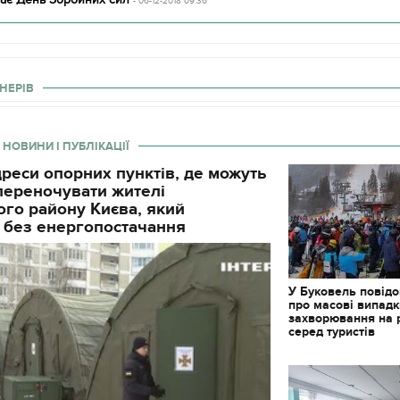
- 06-12-2018 09:36
НЕРІВ
 НОВИНИ І ПУБЛІКАЦІЇ
реси опорних пунктів, де можуть
і переночувати жителі
го району Києва, який
 без енергопостачання
У Буковель повід
про масові випад
захворювання на 
серед туристів
11.10.2017 | 16:22
Часи Русі: як вигляда
декорації до фільму 
застава"