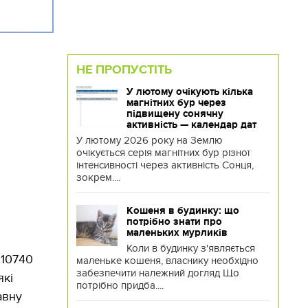
НЕ ПРОПУСТІТЬ
У лютому очікують кілька
магнітних бур через
підвищену сонячну
активність — календар дат
У лютому 2026 року на Землю
очікується серія магнітних бур різної
інтенсивності через активність Сонця,
зокрем....
Кошеня в будинку: що
потрібно знати про
маленьких мурликів
Коли в будинку з'являється
 10740
маленьке кошеня, власнику необхідно
забезпечити належний догляд Що
які
потрібно придба....
авну