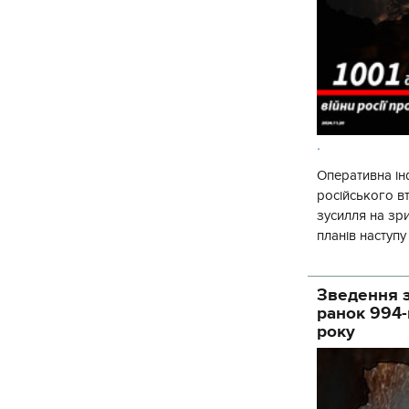
.
Оперативна ін
російського 
зусилля на зр
планів наступ
потенціалу. З 
Зведення з
ранок 994-
року