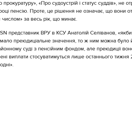
 прокуратуру», «Про судоустрій і статус суддів», не о
році пенсію. Проте, це рішення не означає, що вони 
 числом» за весь рік, що минає.
SN представник ВРУ в КСУ Анатолій Селіванов, «якби
мало преюдиціальне значення, то ж ним можна було й
айонному суді з пенсійним фондом, але преюдиції вон
лені виплати стосуватимуться лише останнього тижня 
одні».