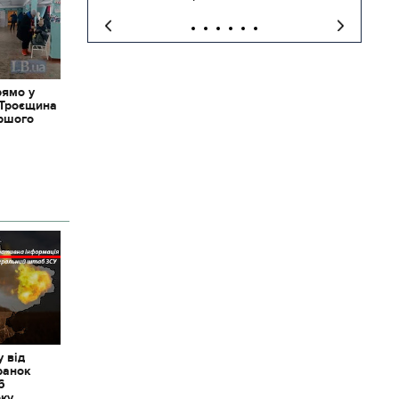
рямо у
 Троєщина
іршого
 від
ранок
6
оку