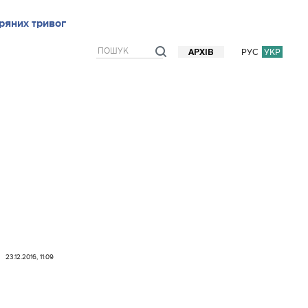
ряних тривог
рв`ю
Блоги
Думки
Фото/Відео
Прогноз погоди
РУС
УКР
АРХІВ
23.12.2016, 11:09