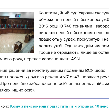
Конституційний суд України скасув
обмеження пенсій військовослуж
2016 році 10 740 гривнями і забор
виплати пенсій військовим пенсіон
працюють у судах, прокуратурі і на
держслужбі. Однак «заднім числом
гроші не отримають: лише за остан
чного року, передає кореспондент ASN.
нив рішення за конституційним поданням ВСУ щодо
ості положень другого речення ч.7 ст.43, першого рече
«Про пенсійне забезпечення осіб, звільнених з військ
яких інших осіб».
акож:
Кому з пенсіонерів пощастить і він отримає 10 пенс