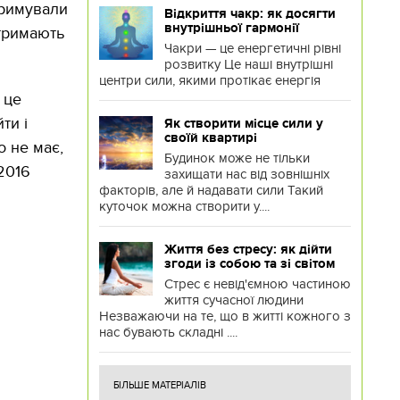
тримували
Відкриття чакр: як досягти
внутрішньої гармонії
отримають
Чакри — це енергетичні рівні
розвитку Це наші внутрішні
центри сили, якими протікає енергія
 це
ти і
Як створити місце сили у
своїй квартирі
о не має,
Будинок може не тільки
2016
захищати нас від зовнішніх
факторів, але й надавати сили Такий
куточок можна створити у....
Життя без стресу: як дійти
згоди із собою та зі світом
Стрес є невід'ємною частиною
життя сучасної людини
Незважаючи на те, що в житті кожного з
нас бувають складні ....
БІЛЬШЕ МАТЕРІАЛІВ