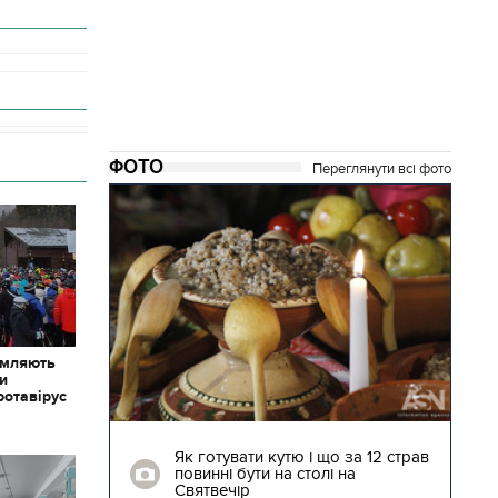
ФОТО
Переглянути всі фото
омляють
ки
ротавірус
04.01.2018 | 17:16
ють
Як готувати кутю і що за 12 страв
"Сторожова
повинні бути на столі на
Святвечір