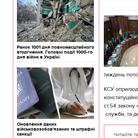
Ранок 1001 дня повномасштабного
вторгнення. Головні події 1000-го
дня війни в Україні
тиждень пото
КСУ оприлюд
конституційн
ст.54 закону 
служби, та де
Оновлення даних
військовозобов'язаних та штрафні
санкції
Читайте т