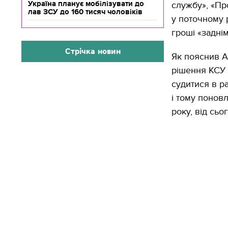
Україна планує мобілізувати до
службу», «Про
лав ЗСУ до 160 тисяч чоловіків
у поточному 
гроші «заднім
Стрічка новин
Як пояснив A
рішення КСУ 
судитися в р
і тому понов
року, від сьог