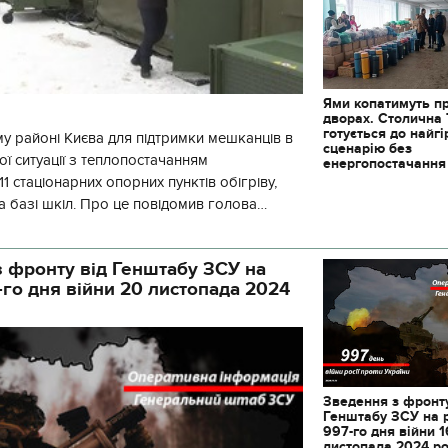
Ями копатимуть п
дворах. Столична
готується до найг
у районі Києва для підтримки мешканців в
сценарію без
ї ситуації з теплопостачанням
енергопостачання
1 стаціонарних опорних пунктів обігріву,
а базі шкіл. Про це повідомив голова
йонної в місті Києві державної ад
 фронту від Генштабу ЗСУ на
-го дня війни 20 листопада 2024
Зведення з фронту
Генштабу ЗСУ на 
997-го дня війни 1
листопада 2024 р