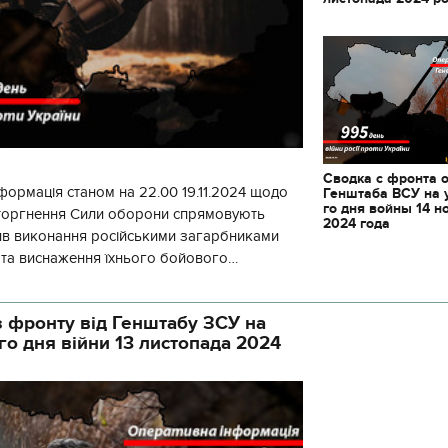
Сводка с фронта 
формація станом на 22.00 19.11.2024 щодо
Генштаба ВСУ на 
го дня войны 14 н
вторгнення Сили оборони спрямовують
2024 года
ив виконання російськими загарбниками
у та виснаження їхнього бойового
початку доби відбулося 130 бойових
 фронту від Генштабу ЗСУ на
го дня війни 13 листопада 2024