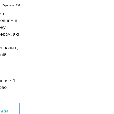
Переглядів: 234
ав
бовцям в
ону
ерам, які
» вони ці
ній
ння ч.1
ової
ій за