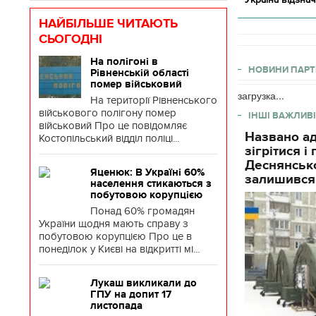
НАЙБІЛЬШЕ ЧИТАЮТЬ
СЬОГОДНІ
На полігоні в
НОВИНИ ПАРТ
Рівненській області
помер військовий
загрузка...
На території Рівненського
військового полігону помер
ІНШІ ВАЖЛИВІ
військовий Про це повідомляє
Названо ад
Костопільський відділ поліці...
зігрітися 
Деснянсько
Яценюк: В Україні 60%
залишився
населення стикаються з
побутовою корупцією
Понад 60% громадян
України щодня мають справу з
побутовою корупцією Про це в
понеділок у Києві на відкритті мі...
Лукаш викликали до
ГПУ на допит 17
листопада