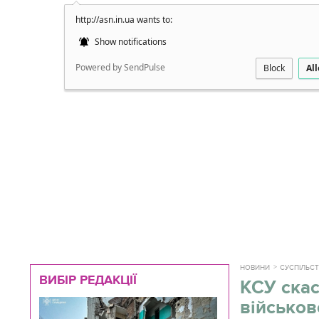
http://asn.in.ua wants to:
Докладно
Show notifications
Powered by SendPulse
Block
Al
НОВИНИ
СУСПІЛЬС
ВИБІР РЕДАКЦІЇ
КСУ ска
військо