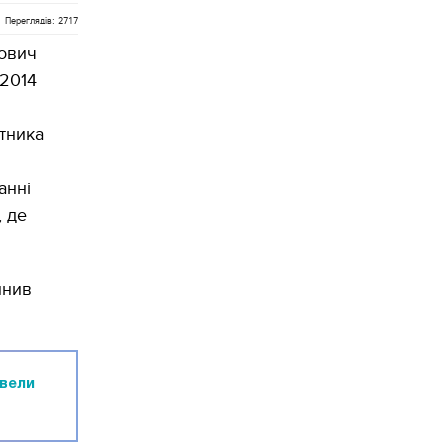
Переглядів: 2717
кович
 2014
тника
анні
 де
инив
ивели