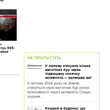
от
утро 995-
оября
НЕ ПРОПУСТІТЬ
У лютому очікують кілька
магнітних бур через
підвищену сонячну
активність — календар дат
У лютому 2026 року на Землю
очікується серія магнітних бур різної
інтенсивності через активність Сонця,
зокрем....
Кошеня в будинку: що