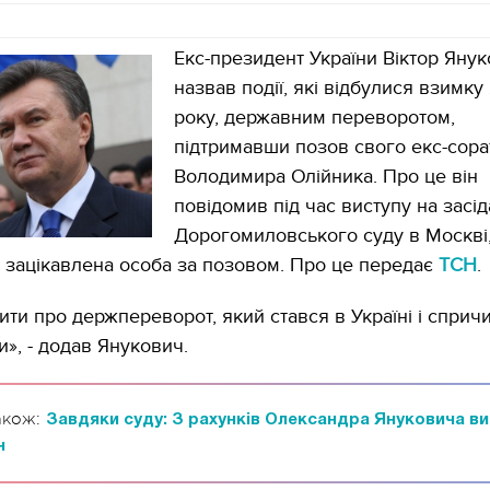
Екс-президент України Віктор Яну
назвав події, які відбулися взимку
року, державним переворотом,
підтримавши позов свого екс-сора
Володимира Олійника. Про це він
повідомив під час виступу на засід
Дорогомиловського суду в Москві,
 зацікавлена ​​особа за позовом. Про це передає
ТСН
.
чити про держпереворот, який стався в Україні і сприч
и», - додав Янукович.
акож:
Завдяки суду: З рахунків Олександра Януковича в
н