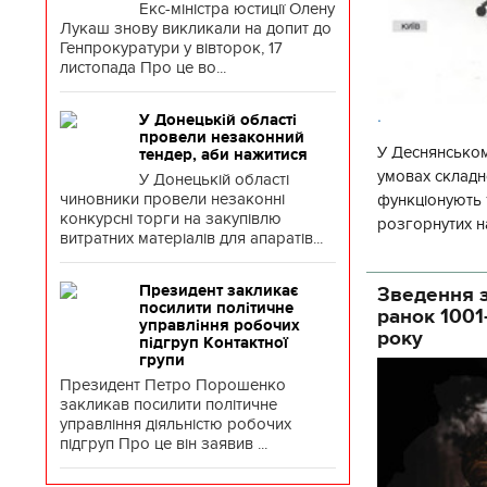
Екс-міністра юстиції Олену
Лукаш знову викликали на допит до
Генпрокуратури у вівторок, 17
листопада Про це во...
.
У Донецькій області
провели незаконний
У Деснянськом
тендер, аби нажитися
умовах складно
У Донецькій області
чиновники провели незаконні
функціонують 1
конкурсні торги на закупівлю
розгорнутих н
витратних матеріалів для апаратів...
Деснянської ра
Президент закликає
Зведення з
посилити політичне
ранок 1001
управління робочих
року
підгруп Контактної
групи
Президент Петро Порошенко
закликав посилити політичне
управління діяльністю робочих
підгруп Про це він заявив ...