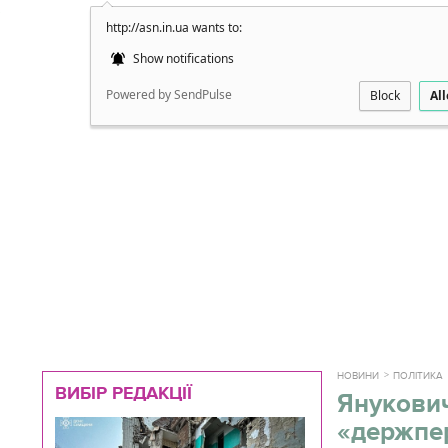
http://asn.in.ua wants to:
Докладно
Show notifications
Powered by SendPulse
Block
Al
НОВИНИ
ПОЛІТИКА
ВИБІР РЕДАКЦІЇ
Янукович
«держпер