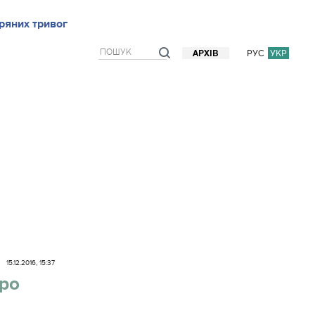
ряних тривог
рв`ю
Блоги
Думки
Фото/Відео
Прогноз погоди
РУС
УКР
АРХІВ
15.12.2016, 15:37
про