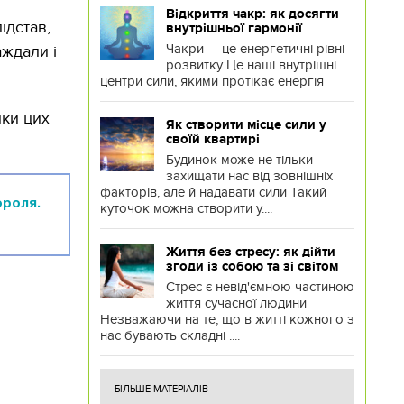
Відкриття чакр: як досягти
ідстав,
внутрішньої гармонії
Чакри — це енергетичні рівні
аждали і
розвитку Це наші внутрішні
центри сили, якими протікає енергія
нки цих
Як створити місце сили у
своїй квартирі
Будинок може не тільки
захищати нас від зовнішніх
факторів, але й надавати сили Такий
ороля.
куточок можна створити у....
Життя без стресу: як дійти
згоди із собою та зі світом
Стрес є невід'ємною частиною
життя сучасної людини
Незважаючи на те, що в житті кожного з
нас бувають складні ....
БІЛЬШЕ МАТЕРІАЛІВ