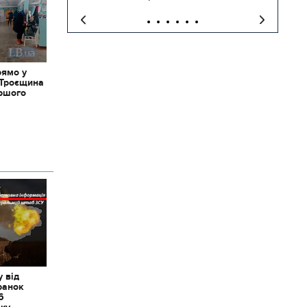
рямо у
 Троєщина
іршого
 від
ранок
6
оку