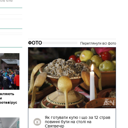
2018 10:49
ФОТО
Переглянути всі фото
омляють
ки
ротавірус
04.01.2018 | 17:16
ють
Як готувати кутю і що за 12 страв
"Сторожова
повинні бути на столі на
Святвечір