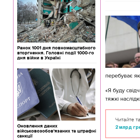
Ранок 1001 дня повномасштабного
вторгнення. Головні події 1000-го
дня війни в Україні
перебуває як
«Я буду свід
тяжкі наслідк
Читайте т
Оновлення даних
2 млрд гр
військовозобов'язаних та штрафні
санкції