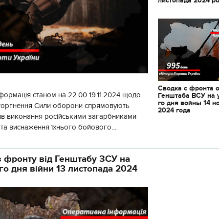
Сводка с фронта 
формація станом на 22.00 19.11.2024 щодо
Генштаба ВСУ на 
го дня войны 14 н
вторгнення Сили оборони спрямовують
2024 года
ив виконання російськими загарбниками
у та виснаження їхнього бойового
початку доби відбулося 130 бойових
 фронту від Генштабу ЗСУ на
го дня війни 13 листопада 2024