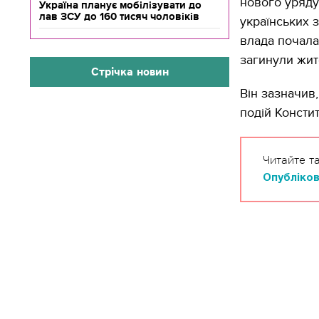
нового уряду
Україна планує мобілізувати до
лав ЗСУ до 160 тисяч чоловіків
українських 
влада почала
загинули жите
Стрічка новин
Він зазначив
подій Консти
Читайте т
Опубліков