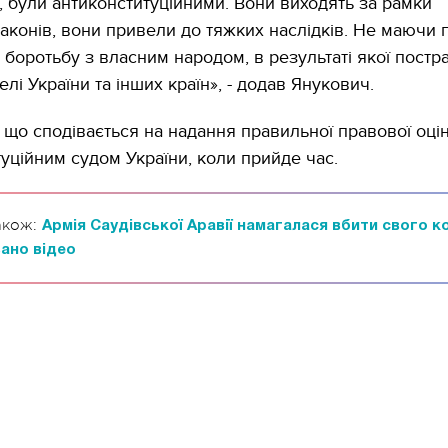
, були антиконституційними. Вони виходять за рамки
законів, вони привели до тяжких наслідків. Не маючи п
 боротьбу з власним народом, в результаті якої постр
лі України та інших країн», - додав Янукович.
, що сподівається на надання правильної правової оці
туційним судом України, коли прийде час.
акож:
Армія Саудівської Аравії намагалася вбити свого к
ано відео