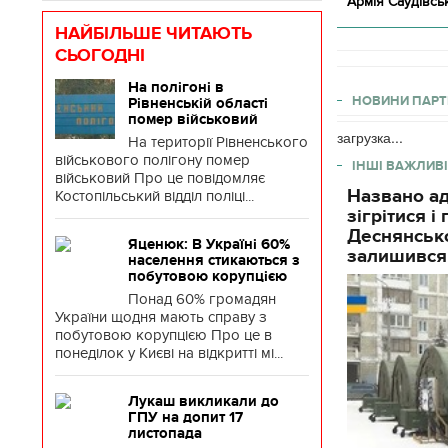
Армія Саудівсь
НАЙБІЛЬШЕ ЧИТАЮТЬ
СЬОГОДНІ
На полігоні в
НОВИНИ ПАРТ
Рівненській області
помер військовий
загрузка...
На території Рівненського
військового полігону помер
ІНШІ ВАЖЛИВІ
військовий Про це повідомляє
Названо ад
Костопільський відділ поліці...
зігрітися 
Деснянсько
Яценюк: В Україні 60%
залишився
населення стикаються з
побутовою корупцією
Понад 60% громадян
України щодня мають справу з
побутовою корупцією Про це в
понеділок у Києві на відкритті мі...
Лукаш викликали до
ГПУ на допит 17
листопада