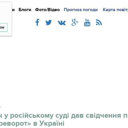
Новини
Блоги
Фото/Відео
Прогноз погоди
Докладно
Новини
Карта повіт
Iнте
low
 у російському суді дав свідчення 
еворот» в Україні