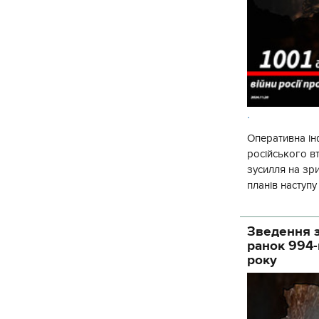
.
Оперативна ін
російського 
зусилля на зр
планів наступ
потенціалу. З 
Зведення з
ранок 994-
року