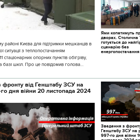
Ями копатимуть п
дворах. Столична
готується до найг
у районі Києва для підтримки мешканців в
сценарію без
ї ситуації з теплопостачанням
енергопостачання
1 стаціонарних опорних пунктів обігріву,
а базі шкіл. Про це повідомив голова
йонної в місті Києві державної ад
 фронту від Генштабу ЗСУ на
-го дня війни 20 листопада 2024
Зведення з фронту
Генштабу ЗСУ на 
997-го дня війни 1
листопада 2024 р