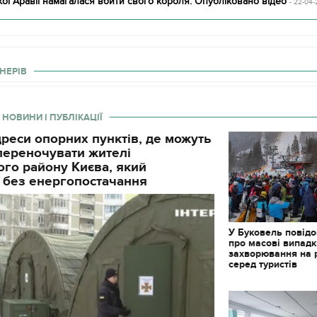
кої Аравії намагалася вбити свого короля. Опубліковано відео
- 22-04-
НЕРІВ
 НОВИНИ І ПУБЛІКАЦІЇ
реси опорних пунктів, де можуть
і переночувати жителі
го району Києва, який
 без енергопостачання
У Буковель повід
про масові випад
захворювання на 
серед туристів
11.10.2017 | 16:22
Часи Русі: як вигляда
декорації до фільму 
застава"