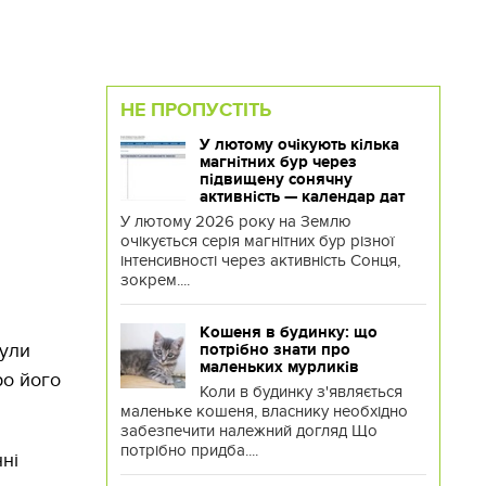
НЕ ПРОПУСТІТЬ
У лютому очікують кілька
магнітних бур через
підвищену сонячну
активність — календар дат
У лютому 2026 року на Землю
очікується серія магнітних бур різної
інтенсивності через активність Сонця,
зокрем....
Кошеня в будинку: що
були
потрібно знати про
маленьких мурликів
ро його
Коли в будинку з'являється
маленьке кошеня, власнику необхідно
забезпечити належний догляд Що
потрібно придба....
нні