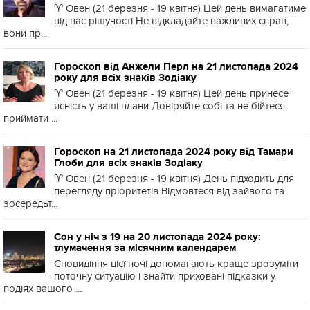
♈️ Овен (21 березня - 19 квітня) Цей день вимагатиме
від вас рішучості Не відкладайте важливих справ,
вони пр...
Гороскоп від Анжели Перл на 21 листопада 2024
року для всіх знаків Зодіаку
♈️ Овен (21 березня - 19 квітня) Цей день принесе
ясність у ваші плани Довіряйте собі та не бійтеся
приймати ...
Гороскоп на 21 листопада 2024 року від Тамари
Глоби для всіх знаків Зодіаку
♈️ Овен (21 березня - 19 квітня) День підходить для
перегляду пріоритетів Відмовтеся від зайвого та
зосередьт...
Сон у ніч з 19 на 20 листопада 2024 року:
тлумачення за місячним календарем
Сновидіння цієї ночі допомагають краще зрозуміти
поточну ситуацію і знайти приховані підказки у
подіях вашого ...