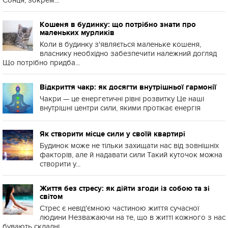
Сонця, зокрем...
Кошеня в будинку: що потрібно знати про
маленьких мурликів
Коли в будинку з'являється маленьке кошеня,
власнику необхідно забезпечити належний догляд
Що потрібно придба...
Відкриття чакр: як досягти внутрішньої гармонії
Чакри — це енергетичні рівні розвитку Це наші
внутрішні центри сили, якими протікає енергія
Як створити місце сили у своїй квартирі
Будинок може не тільки захищати нас від зовнішніх
факторів, але й надавати сили Такий куточок можна
створити у...
Життя без стресу: як дійти згоди із собою та зі
світом
Стрес є невід'ємною частиною життя сучасної
людини Незважаючи на те, що в житті кожного з нас
бувають складні ...