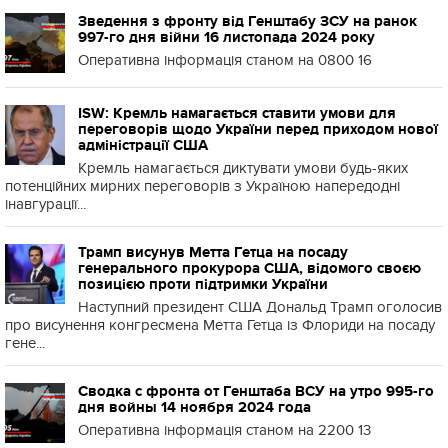
Зведення з фронту від Генштабу ЗСУ на ранок
997-го дня війни 16 листопада 2024 року
Оперативна інформація станом на 0800 16
ISW: Кремль намагається ставити умови для
переговорів щодо України перед приходом нової
адміністрації США
Кремль намагається диктувати умови будь-яких
потенційних мирних переговорів з Україною напередодні
інавгурації...
Трамп висунув Метта Гетца на посаду
генерального прокурора США, відомого своєю
позицією проти підтримки України
Наступний президент США Дональд Трамп оголосив
про висунення конгресмена Метта Гетца із Флориди на посаду
гене...
Сводка с фронта от Генштаба ВСУ на утро 995-го
дня войны 14 ноября 2024 года
Оперативна інформація станом на 2200 13