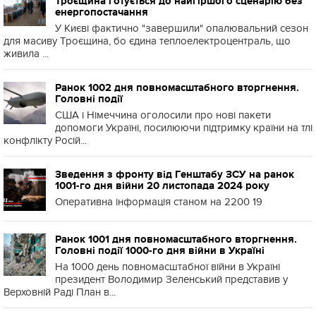
Троєщина готується до найгіршого сценарію без
енергопостачання
У Києві фактично "завершили" опалювальний сезон
для масиву Троєщина, бо єдина теплоелектроцентраль, що
живила ...
Ранок 1002 дня повномасштабного вторгнення.
Головні події
США і Німеччина оголосили про нові пакети
допомоги Україні, посилюючи підтримку країни на тлі
конфлікту Росій...
Зведення з фронту від Генштабу ЗСУ на ранок
1001-го дня війни 20 листопада 2024 року
Оперативна інформація станом на 2200 19
Ранок 1001 дня повномасштабного вторгнення.
Головні події 1000-го дня війни в Україні
На 1000 день повномасштабної війни в Україні
президент Володимир Зеленський представив у
Верховній Раді План в...