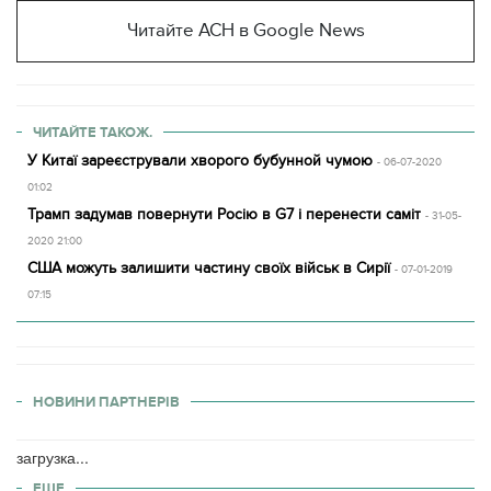
Читайте АСН в Google News
ЧИТАЙТЕ ТАКОЖ.
У Китаї зареєстрували хворого бубунной чумою
- 06-07-2020
01:02
Трамп задумав повернути Росію в G7 і перенести саміт
- 31-05-
2020 21:00
США можуть залишити частину своїх військ в Сирії
- 07-01-2019
07:15
НОВИНИ ПАРТНЕРІВ
загрузка...
ЕЩЕ