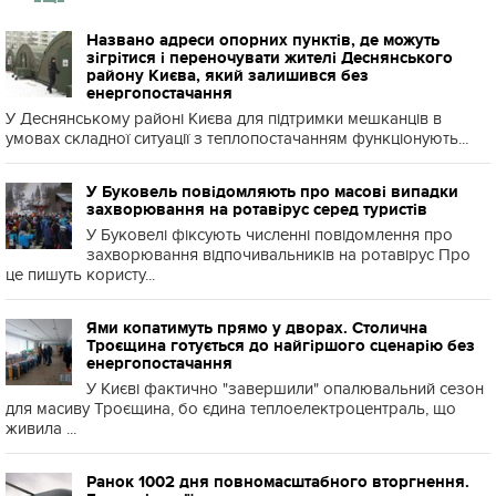
Названо адреси опорних пунктів, де можуть
зігрітися і переночувати жителі Деснянського
району Києва, який залишився без
енергопостачання
У Деснянському районі Києва для підтримки мешканців в
умовах складної ситуації з теплопостачанням функціонують...
У Буковель повідомляють про масові випадки
захворювання на ротавірус серед туристів
У Буковелі фіксують численні повідомлення про
захворювання відпочивальників на ротавірус Про
це пишуть користу...
Ями копатимуть прямо у дворах. Столична
Троєщина готується до найгіршого сценарію без
енергопостачання
У Києві фактично "завершили" опалювальний сезон
для масиву Троєщина, бо єдина теплоелектроцентраль, що
живила ...
Ранок 1002 дня повномасштабного вторгнення.