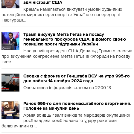
адміністрації США
Кремль намагається диктувати умови будь-яких
потенційних мирних переговорів з Україною напередодні
інавгурації...
Трамп висунув Метта Гетца на посаду
генерального прокурора США, відомого своєю
позицією проти підтримки України
Наступний президент США Дональд Трамп оголосив
про висунення конгресмена Метта Гетца із Флориди на посаду
гене...
Сводка с фронта от Генштаба ВСУ на утро 995-го
дня войны 14 ноября 2024 года
Оперативна інформація станом на 2200 13
Ранок 995-го дня повномасштабного вторгнення.
Головне за минулий день
Армія вбивць ґвалтівників та мародерів окупаційної
росії завдала комбінованого удару ракетами,
балістичними сн...