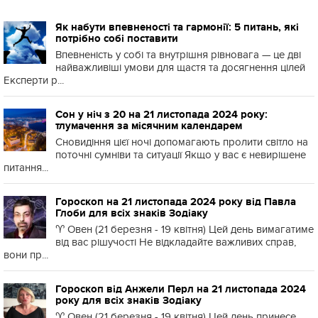
Як набути впевненості та гармонії: 5 питань, які
потрібно собі поставити
Впевненість у собі та внутрішня рівновага — це дві
найважливіші умови для щастя та досягнення цілей
Експерти р...
Сон у ніч з 20 на 21 листопада 2024 року:
тлумачення за місячним календарем
Сновидіння цієї ночі допомагають пролити світло на
поточні сумніви та ситуації Якщо у вас є невирішене
питання...
Гороскоп на 21 листопада 2024 року від Павла
Глоби для всіх знаків Зодіаку
♈️ Овен (21 березня - 19 квітня) Цей день вимагатиме
від вас рішучості Не відкладайте важливих справ,
вони пр...
Гороскоп від Анжели Перл на 21 листопада 2024
року для всіх знаків Зодіаку
♈️ Овен (21 березня - 19 квітня) Цей день принесе