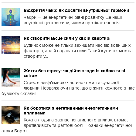
Відкриття чакр: як досягти внутрішньої гармонії
Чакри — це енергетичні рівні розвитку Це наші
внутрішні центри сили, якими протікає енергія
Як створити місце сили у своїй квартирі
Будинок може не тільки захищати нас від зовнішніх
факторів, але й надавати сили Такий куточок можна
створити у...
Життя без стресу: як дійти згоди із собою та зі
світом
Стрес є невід'ємною частиною життя сучасної
людини Незважаючи на те, що в житті кожного з нас
бувають складні ...
Як боротися з негативними енергетичними
впливами
Кожна людина зазнає негативного впливу: втома,
дратівливість та раптові болі – ознаки енергетичної
атаки Борот...