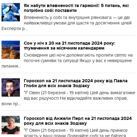
Як набути впевненості та гармонії: 5 питань, які
потрібно собі поставити
Впевненість у собі та внутрішня рівновага — це дві
найважливіші умови для щастя та досягнення цілей
Експерти р...
Сон у ніч з 20 на 21 листопада 2024 року:
тлумачення за місячним календарем
Сновидіння цієї ночі допомагають пролити світло на
поточні сумніви та ситуації Якщо у вас є невирішене
питання...
Гороскоп на 21 листопада 2024 року від Павла
Глоби для всіх знаків Зодіаку
♈️ Овен (21 березня - 19 квітня) Цей день вимагатиме
від вас рішучості Не відкладайте важливих справ,
вони пр...
Гороскоп від Анжели Перл на 21 листопада 2024
року для всіх знаків Зодіаку
♈️ Овен (21 березня - 19 квітня) Цей день принесе
ясність у ваші плани Довіряйте собі та не бійтеся