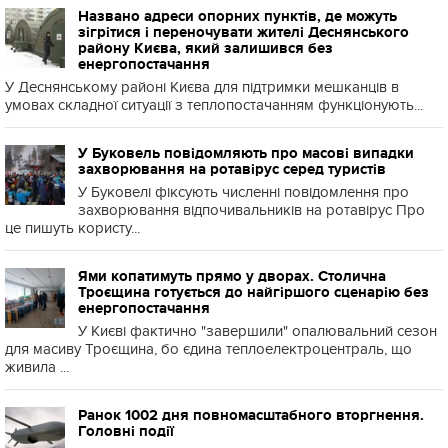
Названо адреси опорних пунктів, де можуть
зігрітися і переночувати жителі Деснянського
району Києва, який залишився без
енергопостачання
У Деснянському районі Києва для підтримки мешканців в
умовах складної ситуації з теплопостачанням функціонують...
У Буковель повідомляють про масові випадки
захворювання на ротавірус серед туристів
У Буковелі фіксують численні повідомлення про
захворювання відпочивальників на ротавірус Про
це пишуть користу...
Ями копатимуть прямо у дворах. Столична
Троєщина готується до найгіршого сценарію без
енергопостачання
У Києві фактично "завершили" опалювальний сезон
для масиву Троєщина, бо єдина теплоелектроцентраль, що
живила ...
Ранок 1002 дня повномасштабного вторгнення.
Головні події