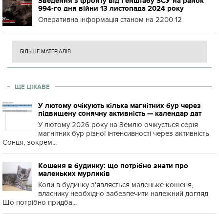
Зведення з фронту від Генштабу ЗСУ на ранок
994-го дня війни 13 листопада 2024 року
Оперативна інформація станом на 2200 12
БІЛЬШЕ МАТЕРІАЛІВ
ЩЕ ЦІКАВЕ
У лютому очікують кілька магнітних бур через
підвищену сонячну активність — календар дат
У лютому 2026 року на Землю очікується серія
магнітних бур різної інтенсивності через активність
Сонця, зокрем...
Кошеня в будинку: що потрібно знати про
маленьких мурликів
Коли в будинку з'являється маленьке кошеня,
власнику необхідно забезпечити належний догляд
Що потрібно придба...