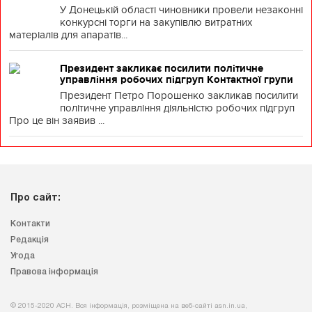
У Донецькій області чиновники провели незаконні
конкурсні торги на закупівлю витратних
матеріалів для апаратів...
Президент закликає посилити політичне
управління робочих підгруп Контактної групи
Президент Петро Порошенко закликав посилити
політичне управління діяльністю робочих підгруп
Про це він заявив ...
Про сайт:
Контакти
Редакція
Угода
Правова інформація
© 2015-2020 АСН. Вся інформація, розміщена на веб-сайті asn.in.ua,