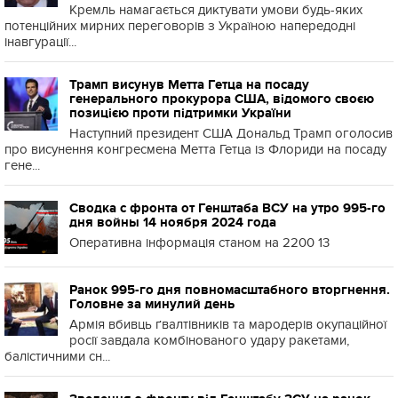
Кремль намагається диктувати умови будь-яких
потенційних мирних переговорів з Україною напередодні
інавгурації...
Трамп висунув Метта Гетца на посаду
генерального прокурора США, відомого своєю
позицією проти підтримки України
Наступний президент США Дональд Трамп оголосив
про висунення конгресмена Метта Гетца із Флориди на посаду
гене...
Сводка с фронта от Генштаба ВСУ на утро 995-го
дня войны 14 ноября 2024 года
Оперативна інформація станом на 2200 13
Ранок 995-го дня повномасштабного вторгнення.
Головне за минулий день
Армія вбивць ґвалтівників та мародерів окупаційної
росії завдала комбінованого удару ракетами,
балістичними сн...