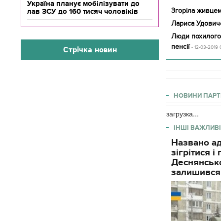
Україна планує мобілізувати до
Згоріла живцем 
лав ЗСУ до 160 тисяч чоловіків
Лариса Удович
Люди похилого 
пенсії
- 12-03-2019 
Стрічка новин
НОВИНИ ПАРТ
загрузка...
ІНШІ ВАЖЛИВІ
Названо ад
зігрітися 
Деснянсько
залишився