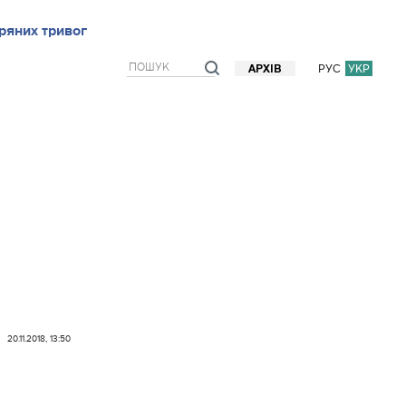
ряних тривог
рв`ю
Блоги
Думки
Фото/Відео
Прогноз погоди
РУС
УКР
АРХІВ
20.11.2018, 13:50