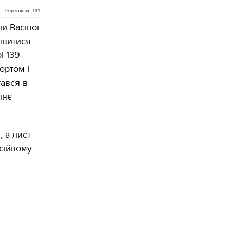
Переглядів: 131
и Васіної
'явитися
і 139
ортом і
тався в
ляє
 а лист
сійному