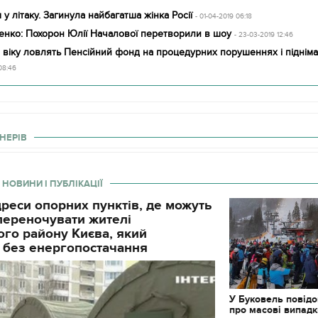
у літаку. Загинула найбагатша жінка Росії
- 01-04-2019 06:18
енко: Похорон Юлії Началової перетворили в шоу
- 23-03-2019 12:46
віку ловлять Пенсійний фонд на процедурних порушеннях і підніма
08:46
НЕРІВ
 НОВИНИ І ПУБЛІКАЦІЇ
реси опорних пунктів, де можуть
і переночувати жителі
го району Києва, який
 без енергопостачання
У Буковель повід
про масові випад