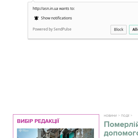
http://asn.in.ua wants to:
Докладно
Show notifications
Powered by SendPulse
Block
Al
НОВИНИ
ПОДІЇ
ВИБІР РЕДАКЦІЇ
Померлій
допомог