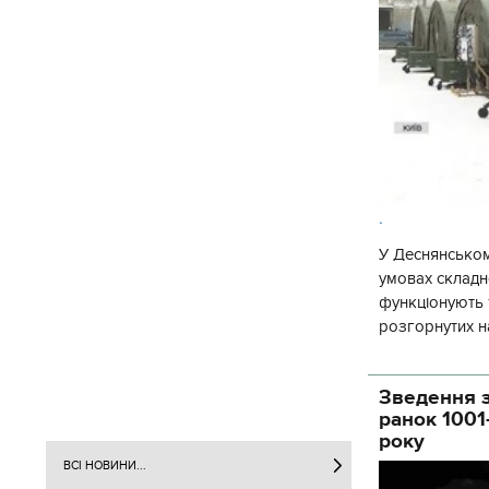
.
У Деснянськом
умовах складно
функціонують 1
розгорнутих н
Деснянської ра
Зведення з
ранок 1001
року
ВСІ НОВИНИ...