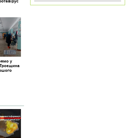
ротавірус
рямо у
 Троєщина
іршого