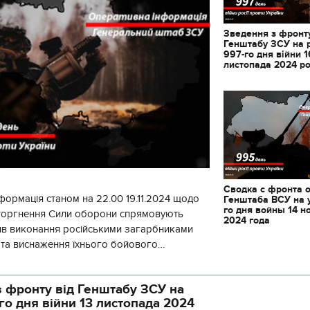
Зведення з фронту
Генштабу ЗСУ на 
997-го дня війни 1
листопада 2024 р
Сводка с фронта 
формація станом на 22.00 19.11.2024 щодо
Генштаба ВСУ на 
го дня войны 14 н
вторгнення Сили оборони спрямовують
2024 года
ив виконання російськими загарбниками
у та виснаження їхнього бойового
початку доби відбулося 130 бойових
11.10.2017 | 16:22
Часи Русі: як вигляда
 фронту від Генштабу ЗСУ на
декорації до фільму 
го дня війни 13 листопада 2024
застава"