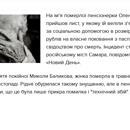
На ім'я померлої пенсіонерки Олен
прийшов лист, у якому їй веліли з
за соціальною допомогою в розмір
рублів на власне поховання з пасп
свідоцтвом про смерть. Інцидент с
російському місті Самара, повідом
«Новий День».
ятя покійної Миколи Баликова, жінка померла в травні,
стопаді. Рідня обурилася такому знущанню, але в пен
и, що це була лише прикра помилка і "технічний збій".