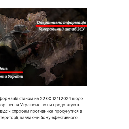
формація станом на 22.00 12.11.2024 щодо
торгнення Українські воїни продовжують
 відсіч спробам противника просунутися в
 території, завдаючи йому ефективного
ження, виснажуючи по всій