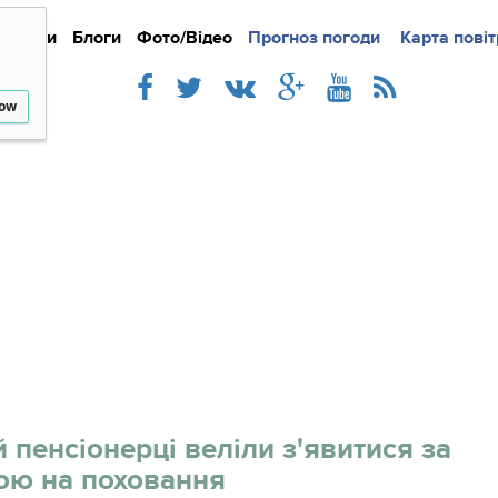
Новини
Блоги
Фото/Відео
Прогноз погоди
Докладно
Новини
Карта повіт
Iнте
low
 пенсіонерці веліли з'явитися за
ою на поховання