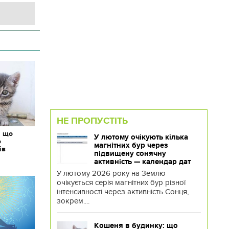
НЕ ПРОПУСТІТЬ
: що
У лютому очікують кілька
о
магнітних бур через
ів
підвищену сонячну
активність — календар дат
У лютому 2026 року на Землю
очікується серія магнітних бур різної
інтенсивності через активність Сонця,
зокрем....
Кошеня в будинку: що