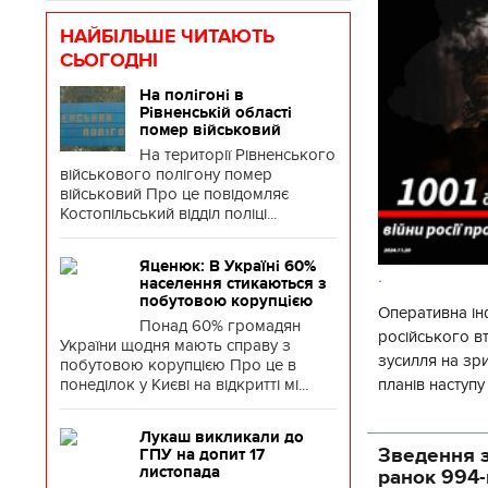
НАЙБІЛЬШЕ ЧИТАЮТЬ
СЬОГОДНІ
На полігоні в
Рівненській області
помер військовий
На території Рівненського
військового полігону помер
військовий Про це повідомляє
Костопільський відділ поліці...
Яценюк: В Україні 60%
.
населення стикаються з
побутовою корупцією
Оперативна ін
Понад 60% громадян
російського 
України щодня мають справу з
зусилля на зр
побутовою корупцією Про це в
понеділок у Києві на відкритті мі...
планів наступ
потенціалу. З 
Лукаш викликали до
Зведення з
ГПУ на допит 17
листопада
ранок 994-