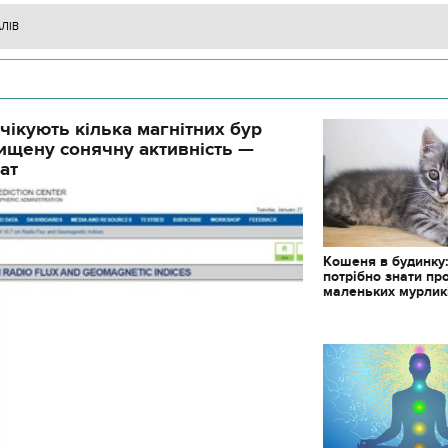
АЛІВ
чікують кілька магнітних бур
ищену сонячну активність —
ат
Кошеня в будинку
потрібно знати пр
маленьких мурлик