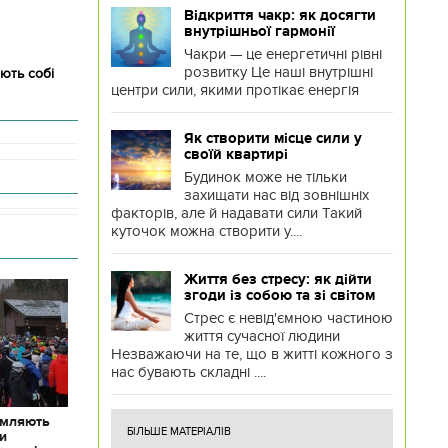
Відкриття чакр: як досягти
внутрішньої гармонії
Чакри — це енергетичні рівні
розвитку Це наші внутрішні
ють собі
центри сили, якими протікає енергія
Як створити місце сили у
своїй квартирі
Будинок може не тільки
захищати нас від зовнішніх
факторів, але й надавати сили Такий
куточок можна створити у....
Життя без стресу: як дійти
згоди із собою та зі світом
Стрес є невід'ємною частиною
життя сучасної людини
Незважаючи на те, що в житті кожного з
нас бувають складні ....
омляють
БІЛЬШЕ МАТЕРІАЛІВ
ки