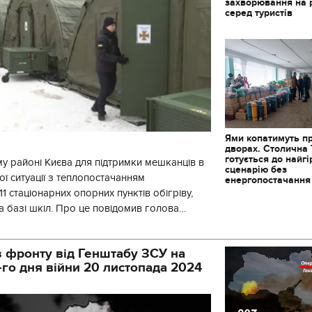
захворювання на 
серед туристів
Ями копатимуть п
дворах. Столична
готується до найг
у районі Києва для підтримки мешканців в
сценарію без
ї ситуації з теплопостачанням
енергопостачання
1 стаціонарних опорних пунктів обігріву,
а базі шкіл. Про це повідомив голова
йонної в місті Києві державної ад
 фронту від Генштабу ЗСУ на
-го дня війни 20 листопада 2024