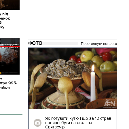
 від
ранок
6
оку
ФОТО
Переглянути всі фото
от
утро 995-
оября
04.01.2018 | 17:16
ють
Як готувати кутю і що за 12 страв
"Сторожова
повинні бути на столі на
Святвечір