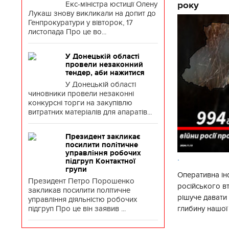
Екс-міністра юстиції Олену
року
Лукаш знову викликали на допит до
Генпрокуратури у вівторок, 17
листопада Про це во...
У Донецькій області
провели незаконний
тендер, аби нажитися
У Донецькій області
чиновники провели незаконні
конкурсні торги на закупівлю
витратних матеріалів для апаратів...
Президент закликає
посилити політичне
управління робочих
.
підгруп Контактної
групи
Оперативна ін
Президент Петро Порошенко
російського в
закликав посилити політичне
рішуче давати
управління діяльністю робочих
глибину нашої
підгруп Про це він заявив ...
вогневого ура