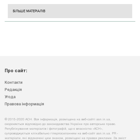
БІЛЬШЕ МАТЕРІАЛІВ
Про сайт:
Контакти
Редакція
Угода
Правова інформація
© 2015-2020 АСН. Вся інформація, розміщена на веб-сайті asn.in.ua,
охороняється відповідно до законодавства України про авторське право.
Републікування матеріалів і фотографій, що є власністю «АСН»,
супроводжується клікабельно гіперпосиланням на веб-сайт asn.іn.ua. PR -
матеріали, які відзначені цим знаком, розміщені на правах реклами. За зміст