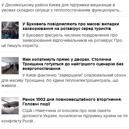
У Деснянському районі Києва для підтримки мешканців в
умовах складної ситуації з теплопостачанням функціонують...
У Буковель повідомляють про масові випадки
захворювання на ротавірус серед туристів
У Буковелі фіксують численні повідомлення про
захворювання відпочивальників на ротавірус Про
це пишуть користу...
Ями копатимуть прямо у дворах. Столична
Троєщина готується до найгіршого сценарію без
енергопостачання
У Києві фактично "завершили" опалювальний сезон
для масиву Троєщина, бо єдина теплоелектроцентраль, що
живила ...
Ранок 1002 дня повномасштабного вторгнення.
Головні події
США і Німеччина оголосили про нові пакети
допомоги Україні, посилюючи підтримку країни на тлі
конфлікту Росій...