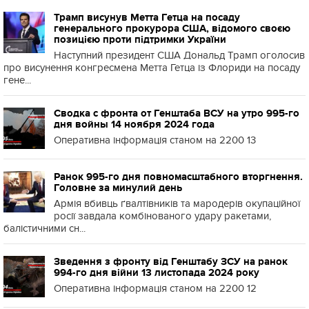
Трамп висунув Метта Гетца на посаду
генерального прокурора США, відомого своєю
позицією проти підтримки України
Наступний президент США Дональд Трамп оголосив
про висунення конгресмена Метта Гетца із Флориди на посаду
гене...
Сводка с фронта от Генштаба ВСУ на утро 995-го
дня войны 14 ноября 2024 года
Оперативна інформація станом на 2200 13
Ранок 995-го дня повномасштабного вторгнення.
Головне за минулий день
Армія вбивць ґвалтівників та мародерів окупаційної
росії завдала комбінованого удару ракетами,
балістичними сн...
Зведення з фронту від Генштабу ЗСУ на ранок
994-го дня війни 13 листопада 2024 року
Оперативна інформація станом на 2200 12