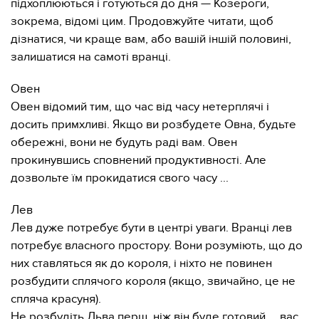
підхоплюються і готуються до дня — Козероги,
зокрема, відомі цим. Продовжуйте читати, щоб
дізнатися, чи краще вам, або вашій іншій половині,
залишатися на самоті вранці.
Овен
Овен відомий тим, що час від часу нетерплячі і
досить примхливі. Якщо ви розбудете Овна, будьте
обережні, вони не будуть раді вам. Овен
прокинувшись сповнений продуктивності. Але
дозвольте їм прокидатися свого часу ...
Лев
Лев дуже потребує бути в центрі уваги. Вранці лев
потребує власного простору. Вони розуміють, що до
них ставляться як до короля, і ніхто не повинен
розбудити сплячого короля (якщо, звичайно, це не
спляча красуня).
Не розбудіть Льва перш, ніж він буде готовий ... вас