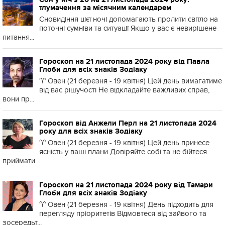
тлумачення за місячним календарем
Сновидіння цієї ночі допомагають пролити світло на
поточні сумніви та ситуації Якщо у вас є невирішене
питання...
Гороскоп на 21 листопада 2024 року від Павла
Глоби для всіх знаків Зодіаку
♈️ Овен (21 березня - 19 квітня) Цей день вимагатиме
від вас рішучості Не відкладайте важливих справ,
вони пр...
Гороскоп від Анжели Перл на 21 листопада 2024
року для всіх знаків Зодіаку
♈️ Овен (21 березня - 19 квітня) Цей день принесе
ясність у ваші плани Довіряйте собі та не бійтеся
приймати ...
Гороскоп на 21 листопада 2024 року від Тамари
Глоби для всіх знаків Зодіаку
♈️ Овен (21 березня - 19 квітня) День підходить для
перегляду пріоритетів Відмовтеся від зайвого та
зосередьт...