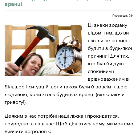
вранці
Переглядів: 784
Ці знаки зодіаку
відомі тим, що ви
ніколи не повинні
будити з будь-якої
причини! Для тих,
хто був би дуже
спокійним і
врівноваженим в
більшості ситуацій, вони також були б зовсім іншою
людиною, коли хтось будить їх вранці (включаючи
тривогу!).
Деяким з нас потрібні наші ліжка і прокидатися,
природно, в наш час. Щоб дізнатися чому, ми можемо
вивчити астрологію.