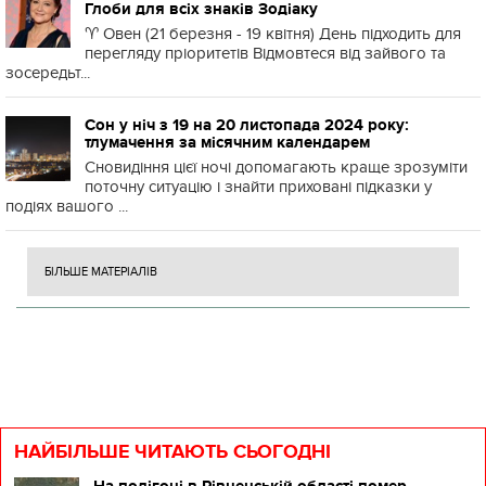
Глоби для всіх знаків Зодіаку
♈️ Овен (21 березня - 19 квітня) День підходить для
перегляду пріоритетів Відмовтеся від зайвого та
зосередьт...
Сон у ніч з 19 на 20 листопада 2024 року:
тлумачення за місячним календарем
Сновидіння цієї ночі допомагають краще зрозуміти
поточну ситуацію і знайти приховані підказки у
подіях вашого ...
БІЛЬШЕ МАТЕРІАЛІВ
НАЙБІЛЬШЕ ЧИТАЮТЬ СЬОГОДНІ