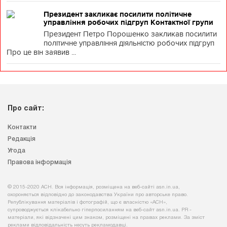
Президент закликає посилити політичне
управління робочих підгруп Контактної групи
Президент Петро Порошенко закликав посилити
політичне управління діяльністю робочих підгруп
Про це він заявив ...
Про сайт:
Контакти
Редакція
Угода
Правова інформація
© 2015-2020 АСН. Вся інформація, розміщена на веб-сайті asn.in.ua,
охороняється відповідно до законодавства України про авторське право.
Републікування матеріалів і фотографій, що є власністю «АСН»,
супроводжується клікабельно гіперпосиланням на веб-сайт asn.іn.ua. PR -
матеріали, які відзначені цим знаком, розміщені на правах реклами. За зміст
реклами відповідальність несуть рекламодавці.