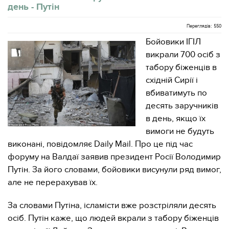
день - Путін
Переглядів: 550
Бойовики ІГІЛ
викрали 700 осіб з
табору біженців в
східній Сирії і
вбиватимуть по
десять заручників
в день, якщо їх
вимоги не будуть
виконані, повідомляє Daily Mail. Про це під час
форуму на Валдаї заявив президент Росії Володимир
Путін. За його словами, бойовики висунули ряд вимог,
але не перерахував їх.
За словами Путіна, ісламісти вже розстріляли десять
осіб. Путін каже, що людей вкрали з табору біженців