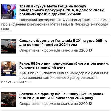
Трамп висунув Метта Гетца на посаду
генерального прокурора США, відомого своєю
позицією проти підтримки України
Наступний президент США Дональд Трамп оголосив
про висунення конгресмена Метта Гетца із Флориди на посаду
гене...
Сводка с фронта от Генштаба ВСУ на утро 995-го
дня войны 14 ноября 2024 года
Оперативна інформація станом на 2200 13
Ранок 995-го дня повномасштабного вторгнення.
Головне за минулий день
Армія вбивць ґвалтівників та мародерів окупаційної
росії завдала комбінованого удару ракетами,
балістичними сн...
Зведення з фронту від Генштабу ЗСУ на ранок
994-го дня війни 13 листопада 2024 року
Оперативна інформація станом на 2200 12