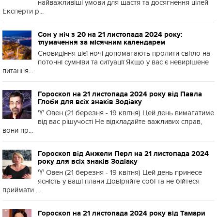
найважливіші умови для щастя та досягнення цілей
Експерти р...
Сон у ніч з 20 на 21 листопада 2024 року:
тлумачення за місячним календарем
Сновидіння цієї ночі допомагають пролити світло на
поточні сумніви та ситуації Якщо у вас є невирішене
питання...
Гороскоп на 21 листопада 2024 року від Павла
Глоби для всіх знаків Зодіаку
♈️ Овен (21 березня - 19 квітня) Цей день вимагатиме
від вас рішучості Не відкладайте важливих справ,
вони пр...
Гороскоп від Анжели Перл на 21 листопада 2024
року для всіх знаків Зодіаку
♈️ Овен (21 березня - 19 квітня) Цей день принесе
ясність у ваші плани Довіряйте собі та не бійтеся
приймати ...
Гороскоп на 21 листопада 2024 року від Тамари