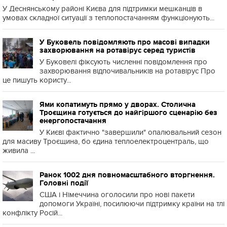
У Деснянському районі Києва для підтримки мешканців в
умовах складної ситуації з теплопостачанням функціонують...
У Буковель повідомляють про масові випадки
захворювання на ротавірус серед туристів
У Буковелі фіксують численні повідомлення про
захворювання відпочивальників на ротавірус Про
це пишуть користу...
Ями копатимуть прямо у дворах. Столична
Троєщина готується до найгіршого сценарію без
енергопостачання
У Києві фактично "завершили" опалювальний сезон
для масиву Троєщина, бо єдина теплоелектроцентраль, що
живила ...
Ранок 1002 дня повномасштабного вторгнення.
Головні події
США і Німеччина оголосили про нові пакети
допомоги Україні, посилюючи підтримку країни на тлі
конфлікту Росій...