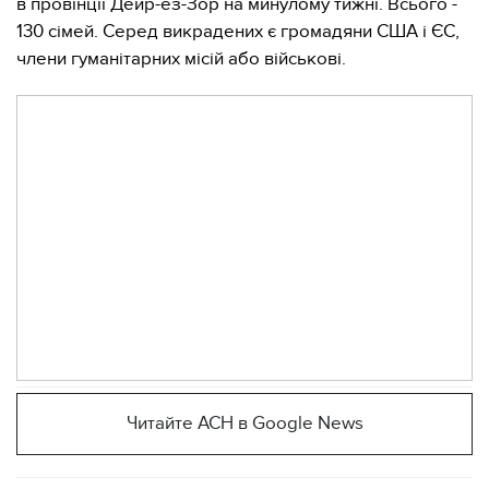
в провінції Дейр-ез-Зор на минулому тижні. Всього -
130 сімей. Серед викрадених є громадяни США і ЄС,
члени гуманітарних місій або військові.
Читайте АСН в Google News