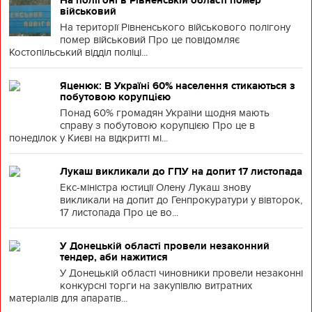
На полігоні в Рівненській області помер
військовий
На території Рівненського військового полігону
помер військовий Про це повідомляє
Костопільський відділ поліці...
Яценюк: В Україні 60% населення стикаються з
побутовою корупцією
Понад 60% громадян України щодня мають
справу з побутовою корупцією Про це в
понеділок у Києві на відкритті мі...
Лукаш викликали до ГПУ на допит 17 листопада
Екс-міністра юстиції Олену Лукаш знову
викликали на допит до Генпрокуратури у вівторок,
17 листопада Про це во...
У Донецькій області провели незаконний
тендер, аби нажитися
У Донецькій області чиновники провели незаконні
конкурсні торги на закупівлю витратних
матеріалів для апаратів...