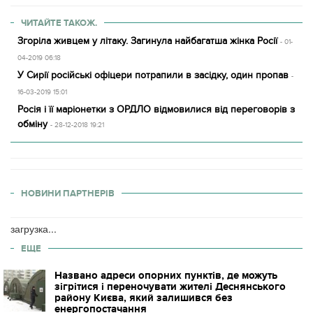
ЧИТАЙТЕ ТАКОЖ.
Згоріла живцем у літаку. Загинула найбагатша жінка Росії
- 01-
04-2019 06:18
У Сирії російські офіцери потрапили в засідку, один пропав
-
16-03-2019 15:01
Росія і її маріонетки з ОРДЛО відмовилися від переговорів з
обміну
- 28-12-2018 19:21
НОВИНИ ПАРТНЕРІВ
загрузка...
ЕЩЕ
Названо адреси опорних пунктів, де можуть
зігрітися і переночувати жителі Деснянського
району Києва, який залишився без
енергопостачання